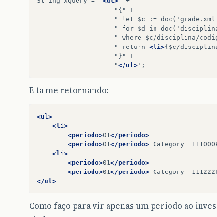
String
xQuery
=
"
<ul>
"
"{"
"
let
$c
:=
doc('grade.xml
"
for
$d
in
doc('disciplin
"
where
$c/disciplina/codi
"
return
<li>
{$c/disciplin
"}"
"
</ul>
E ta me retornando:
<ul>
<li>
<periodo>
01
</periodo>
<periodo>
01
</periodo>
Category:
111000
<li>
<periodo>
01
</periodo>
<periodo>
01
</periodo>
Category:
111222
</ul>
Como faço para vir apenas um periodo ao inves 