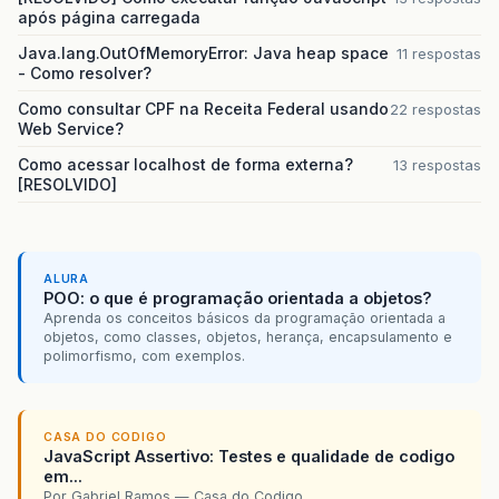
após página carregada
Java.lang.OutOfMemoryError: Java heap space
11 respostas
- Como resolver?
Como consultar CPF na Receita Federal usando
22 respostas
Web Service?
Como acessar localhost de forma externa?
13 respostas
[RESOLVIDO]
ALURA
POO: o que é programação orientada a objetos?
Aprenda os conceitos básicos da programação orientada a
objetos, como classes, objetos, herança, encapsulamento e
polimorfismo, com exemplos.
CASA DO CODIGO
JavaScript Assertivo: Testes e qualidade de codigo
em...
Por Gabriel Ramos — Casa do Codigo