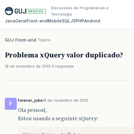
Discussoes de Programacao e
ARQUIVO
Tecnologia
Java
Geral
Front‑end
Mobile
SQL
JS
PHP
Android
GUJ
/
Front-end
/
Topico
Problema xQuery valor duplicado?
18 de novembro de 2010
0 respostas
forever_juba
18 de novembro de 2010
F
Ola pessoal,
Estou usando a seguinte xQuery: