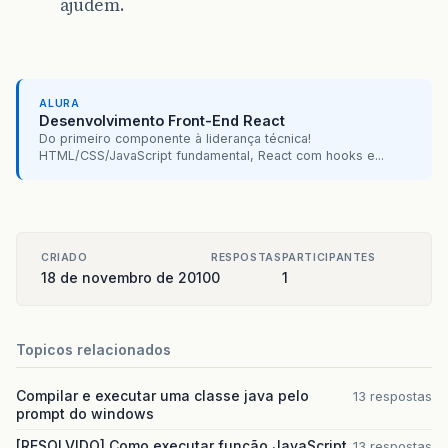
ajudem.
ALURA
Desenvolvimento Front-End React
Do primeiro componente à liderança técnica!
HTML/CSS/JavaScript fundamental, React com hooks e...
CRIADO
RESPOSTAS
PARTICIPANTES
18 de novembro de 2010
0
1
Topicos relacionados
Compilar e executar uma classe java pelo
13 respostas
prompt do windows
[RESOLVIDO] Como executar função JavaScript
13 respostas