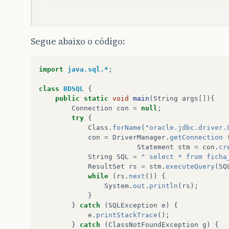
Segue abaixo o código:
import
java.sql.*
;
class
BDSQL
{
public
static
void
main
(
String
args
[]
){
Connection
con
=
null
;
try
{
Class
.
forName
(
"oracle.jdbc.driver.
con
=
DriverManager
.
getConnection
Statement
stm
=
con
.
cr
String
SQL
=
" select * from ficha
ResultSet
rs
=
stm
.
executeQuery
(
SQ
while
(
rs
.
next
())
{
System
.
out
.
println
(
rs
);
}
}
catch
(
SQLException
e
)
{
e
.
printStackTrace
();
}
catch
(
ClassNotFoundException
g
)
{