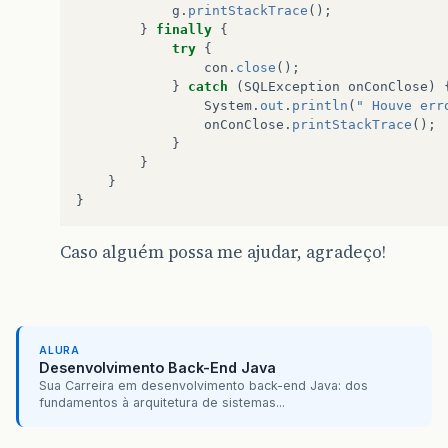
g
.
printStackTrace
();
}
finally
{
try
{
con
.
close
();
}
catch
(
SQLException
onConClose
)
System
.
out
.
println
(
" Houve err
onConClose
.
printStackTrace
();
}
}
}
}
Caso alguém possa me ajudar, agradeço!
ALURA
Desenvolvimento Back-End Java
Sua Carreira em desenvolvimento back-end Java: dos
fundamentos à arquitetura de sistemas...