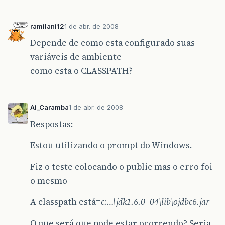
ramilani12
1 de abr. de 2008
Depende de como esta configurado suas
variáveis de ambiente
como esta o CLASSPATH?
Ai_Caramba
1 de abr. de 2008
Respostas:
Estou utilizando o prompt do Windows.
Fiz o teste colocando o public mas o erro foi
o mesmo
A classpath está=
c:…\jdk1.6.0_04\lib\ojdbc6.jar
O que será que pode estar ocorrendo? Seria