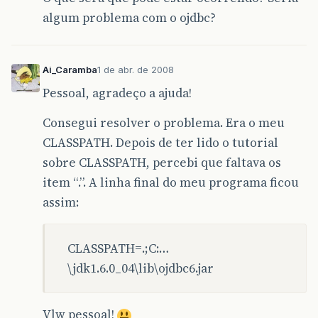
algum problema com o ojdbc?
Ai_Caramba
1 de abr. de 2008
Pessoal, agradeço a ajuda!
Consegui resolver o problema. Era o meu
CLASSPATH. Depois de ter lido o tutorial
sobre CLASSPATH, percebi que faltava os
item “.”. A linha final do meu programa ficou
assim:
CLASSPATH=.;C:…
\jdk1.6.0_04\lib\ojdbc6.jar
Vlw pessoal!