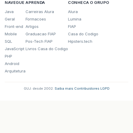
NAVEGUE
APRENDA
CONHECA O GRUPO
Java
Carreiras Alura
Alura
Geral
Formacoes
Lumina
Front-end
Artigos
FIAP
Mobile
Graduacao FIAP
Casa do Codigo
SQL
Pos-Tech FIAP
Hipsters.tech
JavaScript
Livros Casa do Codigo
PHP
Android
Arquitetura
GUJ: desde 2002.
·
Saiba mais
·
Contribuidores
·
LGPD