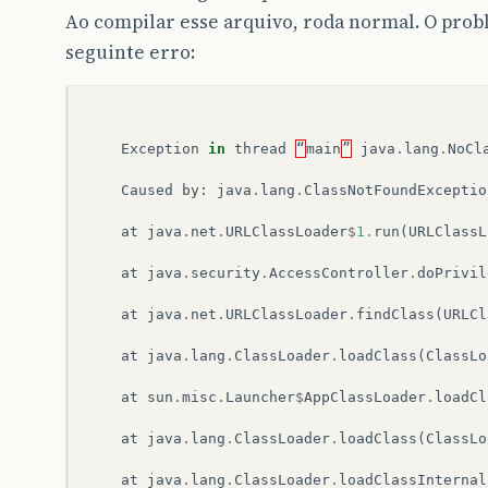
Ao compilar esse arquivo, roda normal. O prob
seguinte erro:
Exception
in
thread
“
main
”
java
.
lang
.
NoCl
Caused
by
:
java
.
lang
.
ClassNotFoundExceptio
at
java
.
net
.
URLClassLoader
$
1.
run
(
URLClassL
at
java
.
security
.
AccessController
.
doPrivil
at
java
.
net
.
URLClassLoader
.
findClass
(
URLCl
at
java
.
lang
.
ClassLoader
.
loadClass
(
ClassLo
at
sun
.
misc
.
Launcher
$
AppClassLoader
.
loadCl
at
java
.
lang
.
ClassLoader
.
loadClass
(
ClassLo
at
java
.
lang
.
ClassLoader
.
loadClassInternal