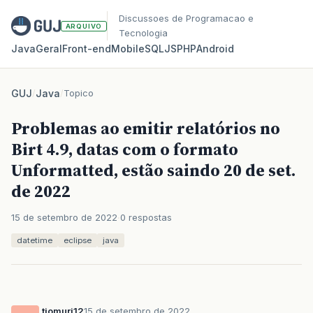
Discussoes de Programacao e
ARQUIVO
Tecnologia
Java
Geral
Front‑end
Mobile
SQL
JS
PHP
Android
GUJ
/
Java
/
Topico
Problemas ao emitir relatórios no
Birt 4.9, datas com o formato
Unformatted, estão saindo 20 de set.
de 2022
15 de setembro de 2022
0 respostas
datetime
eclipse
java
tiomuri12
15 de setembro de 2022