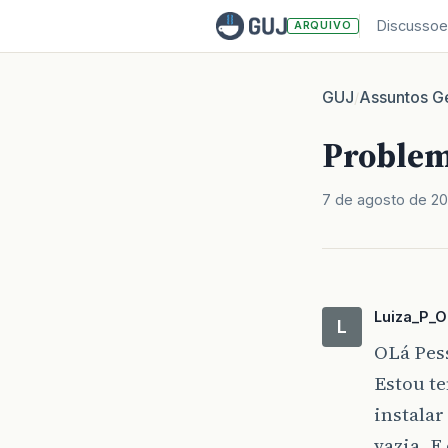
Discussoe
ARQUIVO
GUJ
Assuntos Ge
/
Problema
7 de agosto de 2
Luiza_P_Ol
L
OLá Pes
Estou te
instalar
vazia. E