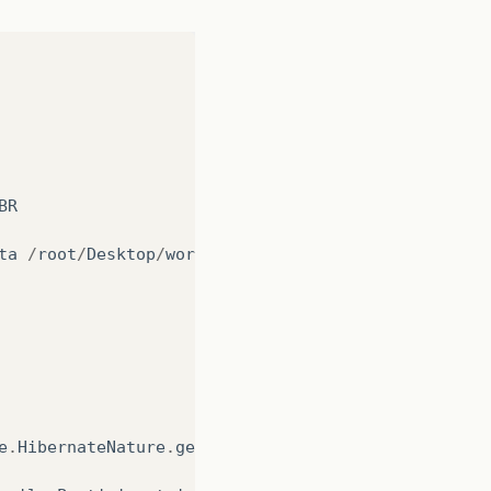
BR
ta
/
root
/
Desktop
/
workspace
e
.
HibernateNature
.
getHibernateNature
(
Lorg
/
eclipse
/