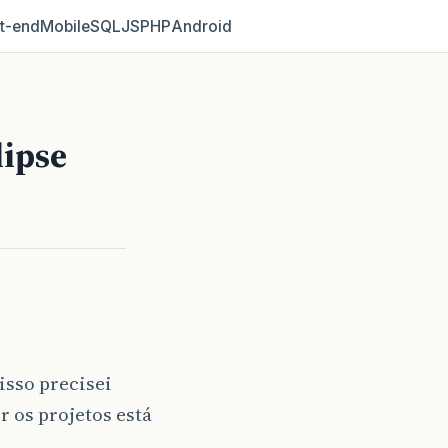
t‑end
Mobile
SQL
JS
PHP
Android
lipse
isso precisei
r os projetos está