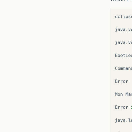
eclips
java
.
v
java
.
v
BootLo
Comman
Error
Mon
Ma
Error
java
.
l