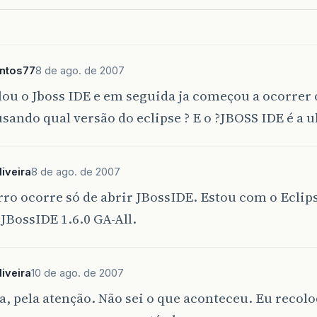
.
eclipse
.
jdt
.
internal
.
ui
.
text
.
CompositeReconciling
.
eclipse
.
jdt
.
internal
.
ui
.
text
.
JavaCompositeReconci
antos77
8 de ago. de 2007
.
eclipse
.
jface
.
text
.
reconciler
.
MonoReconciler
.
proc
lou o Jboss IDE e em seguida ja começou a ocorrer 
usando qual versão do eclipse ? E o ?JBOSS IDE é a u
.
eclipse
.
jdt
.
internal
.
ui
.
text
.
JavaReconciler
.
proce
.
eclipse
.
jface
.
text
.
reconciler
.
AbstractReconciler
$
iveira
8 de ago. de 2007
rro ocorre só de abrir JBossIDE. Estou com o Eclip
o JBossIDE 1.6.0 GA-All.
iveira
10 de ago. de 2007
, pela atenção. Não sei o que aconteceu. Eu recolo