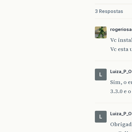
3 Respostas
at
org
at
org
rogerios
at
org
Vc insta
Vc esta 
at
org
at
org
Luiza_P_Ol
L
Sim, o e
3.3.0 e 
Luiza_P_Ol
L
Obrigada