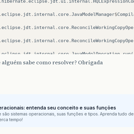
.
hibernate
.
eclipse
.
jdt
.
ui
.
internal
.
HQLExpressionCo
.
eclipse
.
jdt
.
internal
.
core
.
JavaModelManager
$
Compil
.
eclipse
.
jdt
.
internal
.
core
.
ReconcileWorkingCopyOpe
.
eclipse
.
jdt
.
internal
.
core
.
ReconcileWorkingCopyOpe
.
eclipse
.
jdt
.
internal
.
core
.
JavaModelOperation
.
run
(
e alguém sabe como resolver? Obrigada
.
eclipse
.
jdt
.
internal
.
core
.
JavaModelOperation
.
runO
.
eclipse
.
jdt
.
internal
.
core
.
CompilationUnit
.
reconci
.
eclipse
.
jdt
.
internal
.
ui
.
text
.
java
.
JavaReconciling
.
eclipse
.
core
.
runtime
.
SafeRunner
.
run
(
SafeRunner
.
ja
racionais: entenda seu conceito e suas funções
 são sistemas operacionais, suas funções e tipos. Aprenda tudo de
perca tempo!
.
eclipse
.
jdt
.
internal
.
ui
.
text
.
java
.
JavaReconciling
.
eclipse
.
jdt
.
internal
.
ui
.
text
.
java
.
JavaReconciling