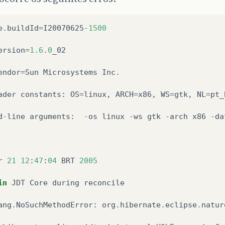
e
.
buildId
=
I20070625
-
1500
ersion
=
1.6
.
0
_02
endor
=
Sun
Microsystems
Inc
.
ader
constants
:
OS
=
linux
,
ARCH
=
x86
,
WS
=
gtk
,
NL
=
pt_
d
-
line
arguments
:
-
os
linux
-
ws
gtk
-
arch
x86
-
da
r
21
12
:
47
:
04
BRT
2005
in
JDT
Core
during
reconcile
ang
.
NoSuchMethodError
:
org
.
hibernate
.
eclipse
.
natur