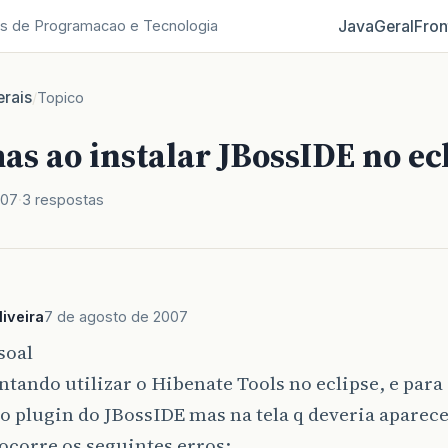
Java
Geral
Fron
s de Programacao e Tecnologia
rais
/
Topico
s ao instalar JBossIDE no ec
007
3 respostas
iveira
7 de agosto de 2007
soal
ntando utilizar o Hibenate Tools no eclipse, e para 
 o plugin do JBossIDE mas na tela q deveria aparece
 ocorre os seguintes erros: