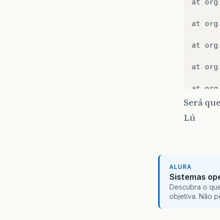
at
org
at
org
at
org
at
org
at
org
Será qu
at
org
Lú
at
org
at
org
ALURA
at
org
Sistemas ope
Descubra o que
objetiva. Não 
at
org
at
org