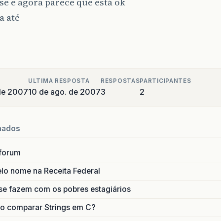
se e agora parece que está ok
a até
ULTIMA RESPOSTA
RESPOSTAS
PARTICIPANTES
de 2007
10 de ago. de 2007
3
2
nados
forum
lo nome na Receita Federal
se fazem com os pobres estagiários
o comparar Strings em C?