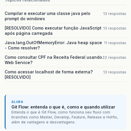
Compilar e executar uma classe java pelo
13 respostas
prompt do windows
[RESOLVIDO] Como executar função JavaScript
13 respostas
após página carregada
Java.lang.OutOfMemoryError: Java heap space
11 respostas
- Como resolver?
Como consultar CPF na Receita Federal usando
22 respostas
Web Service?
Como acessar localhost de forma externa?
13 respostas
[RESOLVIDO]
ALURA
Git Flow: entenda o que é, como e quando utilizar
Entenda o que é Git Flow, como funciona seu fluxo com
branches como Master, Develop, Feature, Release e Hotfix,
além de vantagens e desvantagens.