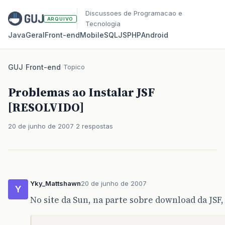
Discussoes de Programacao e
ARQUIVO
Tecnologia
Java
Geral
Front‑end
Mobile
SQL
JS
PHP
Android
GUJ
/
Front-end
/
Topico
Problemas ao Instalar JSF
[RESOLVIDO]
20 de junho de 2007
2 respostas
Yky_Mattshawn
20 de junho de 2007
Y
No site da Sun, na parte sobre download da JSF,