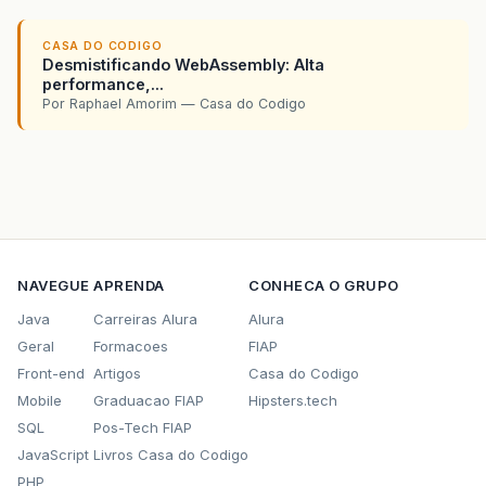
CASA DO CODIGO
Desmistificando WebAssembly: Alta
performance,...
Por Raphael Amorim — Casa do Codigo
NAVEGUE
APRENDA
CONHECA O GRUPO
Java
Carreiras Alura
Alura
Geral
Formacoes
FIAP
Front-end
Artigos
Casa do Codigo
Mobile
Graduacao FIAP
Hipsters.tech
SQL
Pos-Tech FIAP
JavaScript
Livros Casa do Codigo
PHP