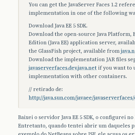
You can get the JavaServer Faces 1.2 refer
implementation in one of the following wa
Download Java EE 5 SDK.
Download the open-source Java Platform, 
Edition (Java EE) application server, avail
the GlassFish project, available from
java.
Download the implementation JAR files se
javaserverfaces.dev.java.net
if you want to 
implementation with other containers.
// retirado de:
http://java.sun.com/javaee/javaserverface
Baixei o servidor Java EE 5 SDK, o configurei no
Entretanto, quando tentei abrir um daqueles p
exemplo do NetBeans sobre JSF, ele acusa os err