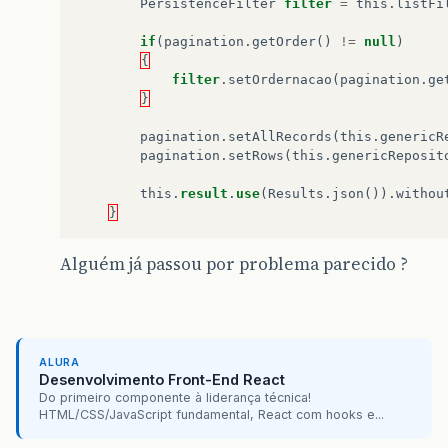
PersistenceFilter
filter
=
this
.
listFi
if
(
pagination
.
getOrder
()
!=
null
)
{
filter
.
setOrdernacao
(
pagination
.
ge
}
pagination
.
setAllRecords
(
this
.
genericR
pagination
.
setRows
(
this
.
genericReposit
this
.
result
.
use
(
Results
.
json
()).
withou
}
Alguém já passou por problema parecido ?
ALURA
Desenvolvimento Front-End React
Do primeiro componente à liderança técnica!
HTML/CSS/JavaScript fundamental, React com hooks e...