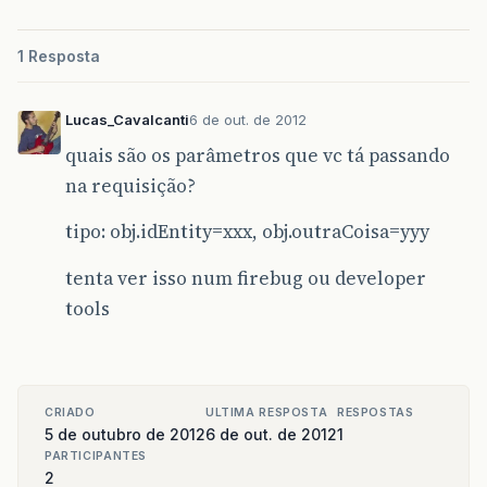
1 Resposta
Lucas_Cavalcanti
6 de out. de 2012
quais são os parâmetros que vc tá passando
na requisição?
tipo: obj.idEntity=xxx, obj.outraCoisa=yyy
tenta ver isso num firebug ou developer
tools
CRIADO
ULTIMA RESPOSTA
RESPOSTAS
5 de outubro de 2012
6 de out. de 2012
1
PARTICIPANTES
2