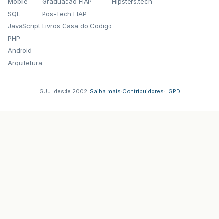
Mobile
Graduacao FIAP
Hipsters.tech
SQL
Pos-Tech FIAP
JavaScript
Livros Casa do Codigo
PHP
Android
Arquitetura
GUJ: desde 2002.
·
Saiba mais
·
Contribuidores
·
LGPD