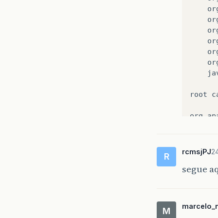
or
or
or
or
or
or
ja
root
c
org
.
ap
or
or
or
rcmsjPJ
2
R
or
segue aq
or
or
or
or
marcelo_
M
or