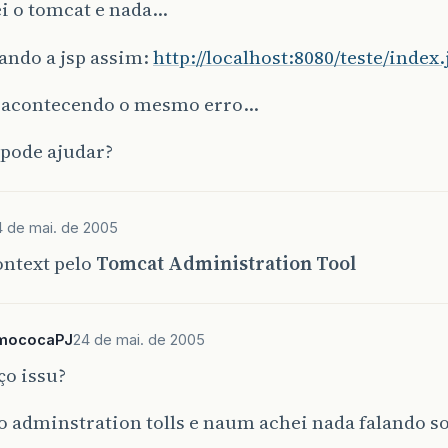
ei o tomcat e nada…
ando a jsp assim:
http://localhost:8080/teste/index.
a acontecendo o mesmo erro…
pode ajudar?
4 de mai. de 2005
ontext pelo
Tomcat Administration Tool
mococaPJ
24 de mai. de 2005
ço issu?
o adminstration tolls e naum achei nada falando s