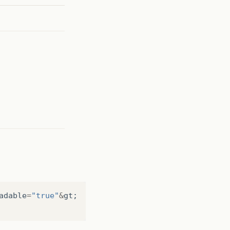
adable
=
"true"
&
gt
;