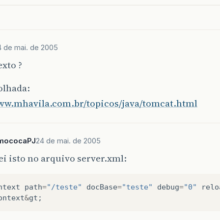
4 de mai. de 2005
exto ?
olhada:
www.mhavila.com.br/topicos/java/tomcat.html
mococaPJ
24 de mai. de 2005
i isto no arquivo server.xml:
ntext
path
=
"/teste"
docBase
=
"teste"
debug
=
"0"
relo
ontext
&
gt
;