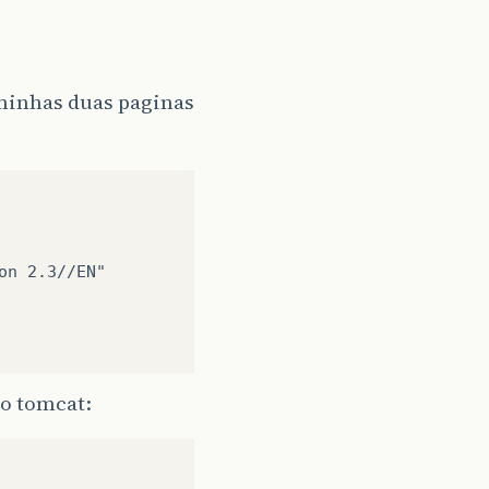
 minhas duas paginas
n 2.3//EN"

no tomcat: