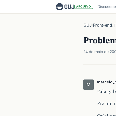
Discussoe
ARQUIVO
GUJ
Front-end
/
/
T
Problem
24 de maio de 20
marcelo_
M
Fala ga
Fiz um 
Criei u