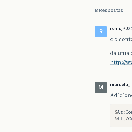
8 Respostas
rcmsjPJ
2
R
e o cont
dá uma 
http://
marcelo_
M
Adicione
&
lt
;
Co
&
lt
;
/
C