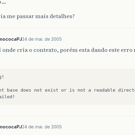
o…
ia me passar mais detalhes?
mococaPJ
24 de mai. de 2005
 onde cria o contexto, porém esta dando este erro 
!

nt base does not exist or is not a readable directo
mococaPJ
24 de mai. de 2005