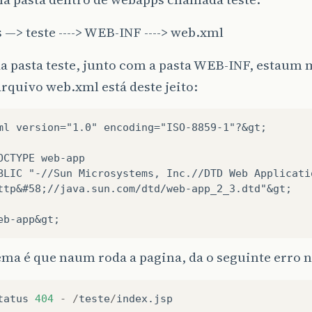
—> teste ----> WEB-INF ----> web.xml
a pasta teste, junto com a pasta WEB-INF, estaum
 arquivo web.xml está deste jeito:
ml version="1.0" encoding="ISO-8859-1"?&gt;

OCTYPE web-app

BLIC "-//Sun Microsystems, Inc.//DTD Web Applicatio
ttp&#58;//java.sun.com/dtd/web-app_2_3.dtd"&gt;

ma é que naum roda a pagina, da o seguinte erro 
tatus
404
-
/
teste
/
index
.
jsp