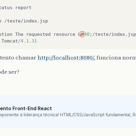
tatus
report
e
/
teste
/
index
.
jsp
ption
The
requested
resource
&
#
40
;
/
teste
/
index
.
jsp
Tomcat
/
4.1.31
tento chamar
http://localhost:8080/
, funciona nor
de ser?
ento Front-End React
mponente à liderança técnica! HTML/CSS/JavaScript fundamental, 