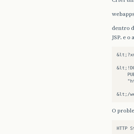
webapps 
dentro d
JSP. e o
&lt;?x
&lt;!D
    PU
    "h
O proble
HTTP
S