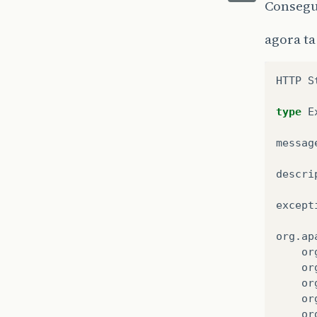
Conseg
agora ta
HTTP
S
type
E
messag
descri
except
org
.
ap
or
or
or
or
or