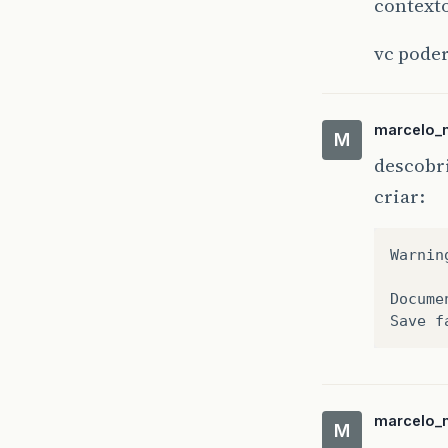
context
vc poder
marcelo_
M
descobri
criar:
Warning
Docume
marcelo_
M