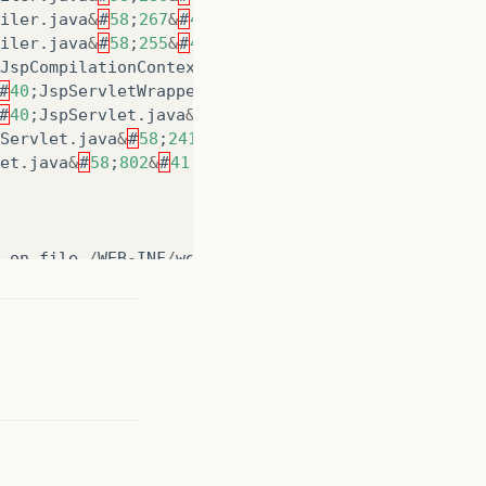
iler
.
java
&
#
58
;
267
&
#
41
;
iler
.
java
&
#
58
;
255
&
#
41
;
JspCompilationContext
.
java
&
#
58
;
556
&
#
41
;
#
40
;
JspServletWrapper
.
java
&
#
58
;
293
&
#
41
;
#
40
;
JspServlet
.
java
&
#
58
;
291
&
#
41
;
Servlet
.
java
&
#
58
;
241
&
#
41
;
et
.
java
&
#
58
;
802
&
#
41
;
on
file
/
WEB
-
INF
/
web
.
xml
&
#
58
;
&
#
40
;
line
7
,
col
2
ment
&
#
40
;
ParserUtils
.
java
&
#
58
;
100
&
#
41
;
l
&
#
40
;
JspConfig
.
java
&
#
58
;
76
&
#
41
;
fig
.
java
&
#
58
;
197
&
#
41
;
&
#
40
;
JspConfig
.
java
&
#
58
;
249
&
#
41
;
;
Compiler
.
java
&
#
58
;
103
&
#
41
;
iler
.
java
&
#
58
;
286
&
#
41
;
iler
.
java
&
#
58
;
267
&
#
41
;
iler
.
java
&
#
58
;
255
&
#
41
;
JspCompilationContext
.
java
&
#
58
;
556
&
#
41
;