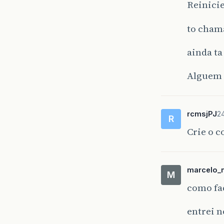
Reinici
to cham
ainda t
Alguem 
rcmsjPJ
2
R
Crie o c
marcelo_
M
como fa
entrei n