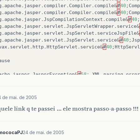
g
.
apache
.
jasper
.
compiler
.
Compiler
.
compile
&
#
40
;
Comp
g
.
apache
.
jasper
.
compiler
.
Compiler
.
compile
&
#
40
;
Comp
g
.
apache
.
jasper
.
JspCompilationContext
.
compile
&
#
40
;
g
.
apache
.
jasper
.
servlet
.
JspServletWrapper
.
service
&
g
.
apache
.
jasper
.
servlet
.
JspServlet
.
serviceJspFile
&
g
.
apache
.
jasper
.
servlet
.
JspServlet
.
service
&
#
40
;
Jsp
vax
.
servlet
.
http
.
HttpServlet
.
service
&
#
40
;
HttpServl
ause
ache
.
jasper
.
JasperException
&
#
58
;
XML
parsing
error
g
.
apache
.
jasper
.
xmlparser
.
ParserUtils
.
parseXMLDocu
g
.
apache
.
jasper
.
compiler
.
JspConfig
.
processWebDotXm
g
.
apache
.
jasper
.
compiler
.
JspConfig
.
init
&
#
40
;
JspCon
4 de mai. de 2005
g
.
apache
.
jasper
.
compiler
.
JspConfig
.
findJspProperty
uele link q te passei … ele mostra passo-a-passo !!!
g
.
apache
.
jasper
.
compiler
.
Compiler
.
generateJava
&
#
40
g
.
apache
.
jasper
.
compiler
.
Compiler
.
compile
&
#
40
;
Comp
g
.
apache
.
jasper
.
compiler
.
Compiler
.
compile
&
#
40
;
Comp
g
.
apache
.
jasper
.
compiler
.
Compiler
.
compile
&
#
40
;
Comp
mococaPJ
24 de mai. de 2005
g
.
apache
.
jasper
.
JspCompilationContext
.
compile
&
#
40
;