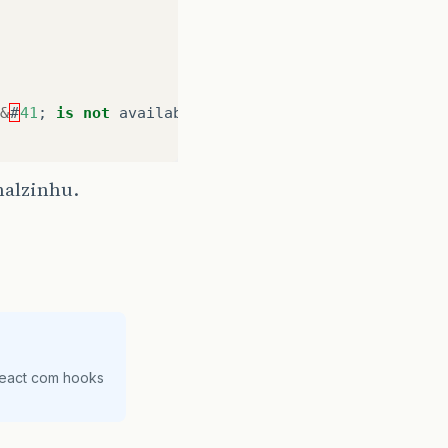
&
#
41
;
is
not
available
.
malzinhu.
React com hooks