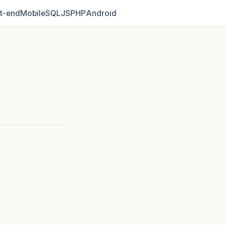
t‑end
Mobile
SQL
JS
PHP
Android