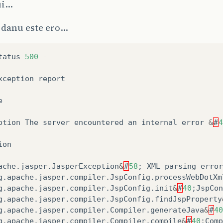
ui…
 danu este ero…
tatus
500
-
xception
report
e
ption
The
server
encountered
an
internal
error
&
#
4
ion
ache
.
jasper
.
JasperException
&
#
58
;
XML
parsing
error
g
.
apache
.
jasper
.
compiler
.
JspConfig
.
processWebDotXm
g
.
apache
.
jasper
.
compiler
.
JspConfig
.
init
&
#
40
;
JspCon
g
.
apache
.
jasper
.
compiler
.
JspConfig
.
findJspProperty
g
.
apache
.
jasper
.
compiler
.
Compiler
.
generateJava
&
#
40
g
.
apache
.
jasper
.
compiler
.
Compiler
.
compile
&
#
40
;
Comp