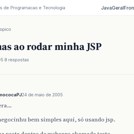
Java
Geral
Fron
s de Programacao e Tecnologia
opico
as ao rodar minha JSP
05
8 respostas
mococaPJ
24 de maio de 2005
lera…
negocinhu bem simples aqui, só usando jsp.
ma pasta dentro de webapps chamada teste.