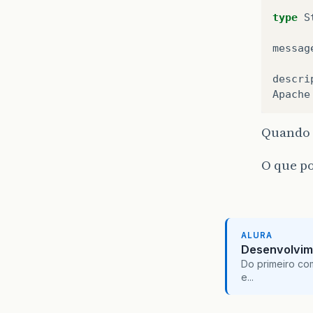
type
S
messag
descri
Apache
Quando 
O que po
ALURA
Desenvolvim
Do primeiro co
e...