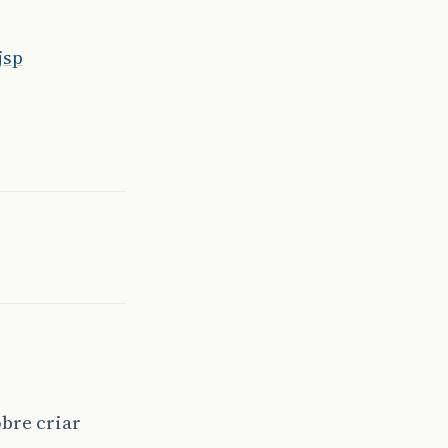
jsp
obre criar