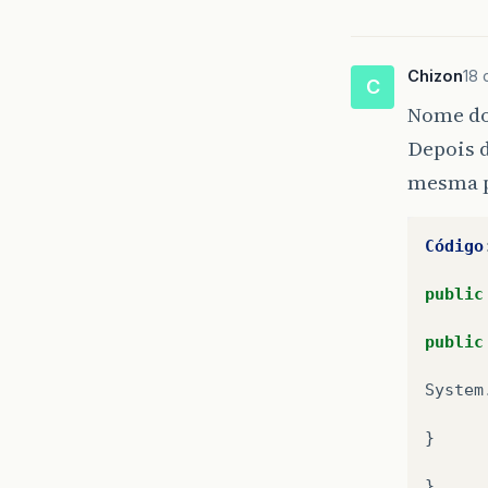
Chizon
18 
C
Nome do
Depois d
mesma p
Código
public
public
System
}
}