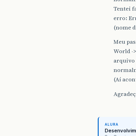
Tentei 
erro: Er
(nome d
Meu pass
World ->
arquivo 
normalme
(Aí acon
Agradeç
ALURA
Desenvolvim