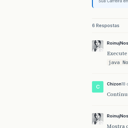
Sua Carreira e
6 Respostas
RoinujNo
Execute 
java N
Chizon
18 
C
Continu
RoinujNo
Mostra o