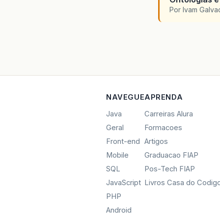
Por Ivam Galva
NAVEGUE
APRENDA
Java
Carreiras Alura
Geral
Formacoes
Front-end
Artigos
Mobile
Graduacao FIAP
SQL
Pos-Tech FIAP
JavaScript
Livros Casa do Codig
PHP
Android