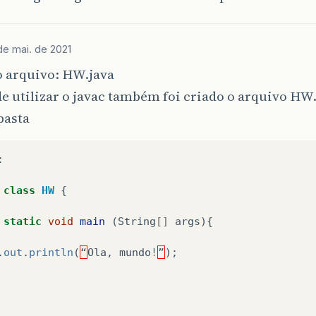
de mai. de 2021
 arquivo: HW.java
e utilizar o javac também foi criado o arquivo HW.
asta
:
class
HW
{
static
void
main
(
String
[]
args
){
.
out
.
println
(
“
Ola
,
mundo
!
”
);