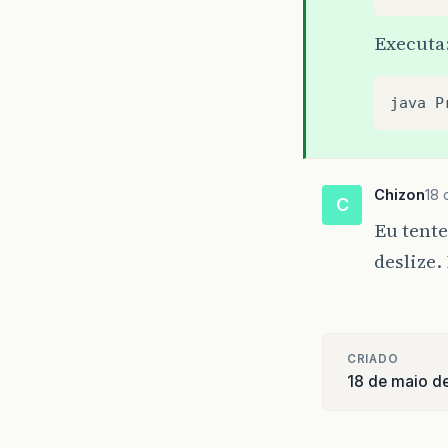
Executa
java
P
Chizon
18 
C
Eu tente
deslize.
CRIADO
18 de maio d