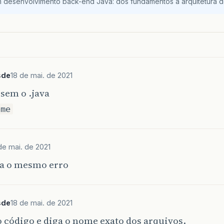
m desenvolvimento back-end Java: dos fundamentos à arquitetura de
sde
18 de mai. de 2021
sem o .java
ome
de mai. de 2021
a o mesmo erro
sde
18 de mai. de 2021
 código e diga o nome exato dos arquivos.