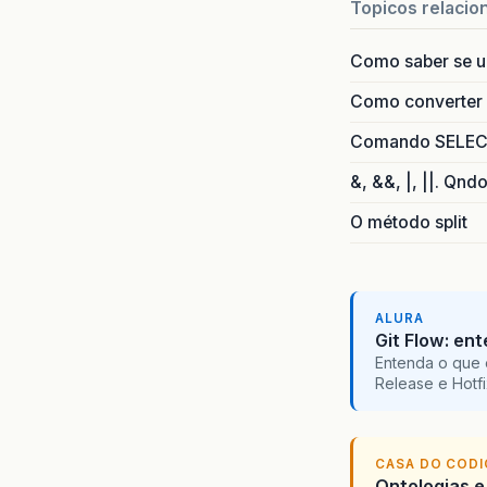
Topicos relacio
Como saber se 
Como converter i
Comando SELECT 
&, &&, |, ||. Qnd
O método split
ALURA
Git Flow: en
Entenda o que 
Release e Hotf
CASA DO COD
Ontologias e