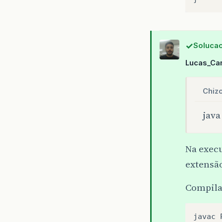
Solucao
Lucas_Ca
Chiz
java
Na exec
extensã
Compila
javac