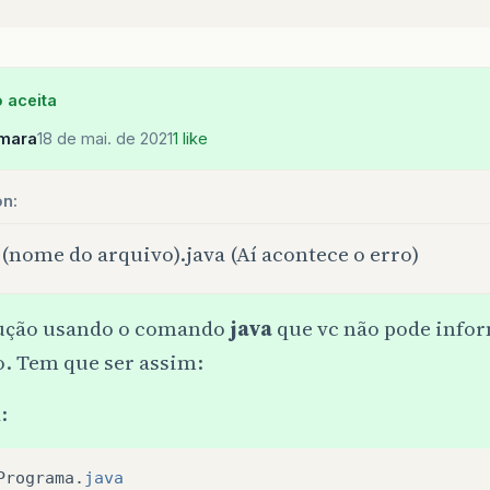
 aceita
mara
18 de mai. de 2021
1 like
on:
 (nome do arquivo).java (Aí acontece o erro)
ução usando o comando
java
que vc não pode infor
o. Tem que ser assim:
:
Programa
.
java