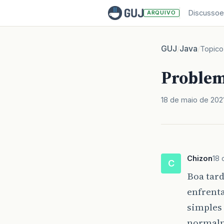
Discussoe
ARQUIVO
GUJ
Java
/
/
Topico
Problem
18 de maio de 202
Chizon
18 
C
Boa tard
enfrent
simples 
normal