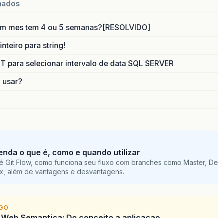
nados
um mes tem 4 ou 5 semanas?[RESOLVIDO]
nteiro para string!
para selecionar intervalo de data SQL SERVER
o usar?
tenda o que é, como e quando utilizar
é Git Flow, como funciona seu fluxo com branches como Master, De
ix, além de vantagens e desvantagens.
IGO
 Web Semantica: Do conceito a aplicacao