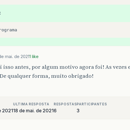
:
rograma
de mai. de 2021
1 like
i isso antes, por algum motivo agora foi! As vezes
 De qualquer forma, muito obrigado!
ULTIMA RESPOSTA
RESPOSTAS
PARTICIPANTES
e 2021
18 de mai. de 2021
6
3