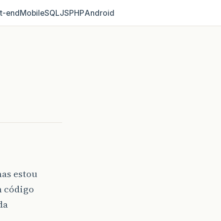
t‑end
Mobile
SQL
JS
PHP
Android
mas estou
m código
da