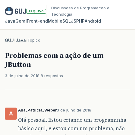
Discussoes de Programacao e
ARQUIVO
Tecnologia
Java
Geral
Front‑end
Mobile
SQL
JS
PHP
Android
GUJ
/
Java
/
Topico
Problemas com a ação de um
JButton
3 de julho de 2018
8 respostas
Ana_Patricia_Weber
3 de julho de 2018
A
Olá pessoal. Estou criando um programinha
básico aqui, e estou com um problema, não