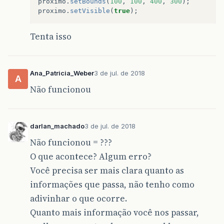
proximo
.
setBounds
(
100
,
100
,
400
,
300
);
proximo
.
setVisible
(
true
);
Tenta isso
Ana_Patricia_Weber
3 de jul. de 2018
A
Não funcionou
darlan_machado
3 de jul. de 2018
Não funcionou = ???
O que acontece? Algum erro?
Você precisa ser mais clara quanto as
informações que passa, não tenho como
adivinhar o que ocorre.
Quanto mais informação você nos passar,