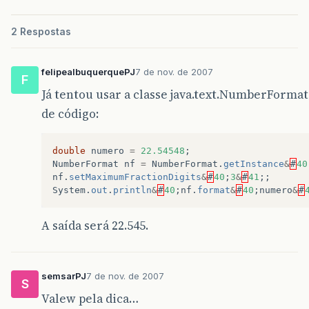
2 Respostas
felipealbuquerquePJ
7 de nov. de 2007
F
Já tentou usar a classe java.text.NumberForma
de código:
double
numero
=
22.54548
;
NumberFormat
nf
=
NumberFormat
.
getInstance
&
#
40
nf
.
setMaximumFractionDigits
&
#
40
;
3
&
#
41
;;
System
.
out
.
println
&
#
40
;
nf
.
format
&
#
40
;
numero
&
#
A saída será 22.545.
semsarPJ
7 de nov. de 2007
S
Valew pela dica…