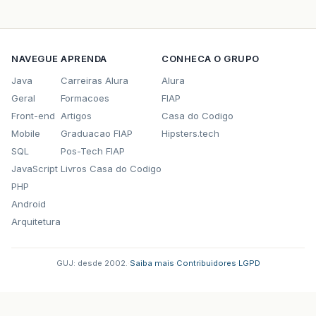
NAVEGUE
APRENDA
CONHECA O GRUPO
Java
Carreiras Alura
Alura
Geral
Formacoes
FIAP
Front-end
Artigos
Casa do Codigo
Mobile
Graduacao FIAP
Hipsters.tech
SQL
Pos-Tech FIAP
JavaScript
Livros Casa do Codigo
PHP
Android
Arquitetura
GUJ: desde 2002.
·
Saiba mais
·
Contribuidores
·
LGPD