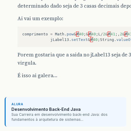
determinado dado seja de 3 casas decimais depo
Ai vai um exemplo:
comprimento
=
Math
.
pow
&
#
40
;
&
#
40
;
L
/
2
&
#
41
;,
2
&
#
4
jLabel13
.
setText
&
#
40
;
String
.
valueO
Porem gostaria que a saida no jLabel13 seja de 
virgula.
É isso ai galera…
ALURA
Desenvolvimento Back-End Java
Sua Carreira em desenvolvimento back-end Java: dos
fundamentos à arquitetura de sistemas...