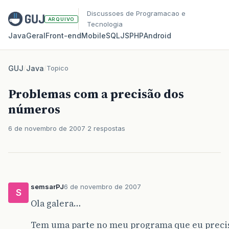
Discussoes de Programacao e
ARQUIVO
Tecnologia
Java
Geral
Front‑end
Mobile
SQL
JS
PHP
Android
GUJ
/
Java
/
Topico
Problemas com a precisão dos
números
6 de novembro de 2007
2 respostas
semsarPJ
6 de novembro de 2007
S
Ola galera…
Tem uma parte no meu programa que eu precis