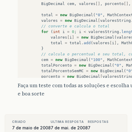
BigDecimal
cem
,
valores
[]
,
porcento
[]
,
total
=
new
BigDecimal
(
"0"
,
MathContex
valores
=
new
BigDecimal
[
valoresString
// converte e calcula o total
for
(
int
i
=
0
;
i
<
valoresString
.
leng
valores
[
i
]
=
new
BigDecimal
(
valore
total
=
total
.
add
(
valores
[
i
]
,
Math
}
// calcula o percentual e seu total, c
cem
=
new
BigDecimal
(
"100"
,
MathContex
totalPorcento
=
new
BigDecimal
(
"0"
,
Ma
totalPorcentoSemMC
=
new
BigDecimal
(
"0
porcento
=
new
BigDecimal
[
valoresStrin
porcentoSemMC
=
new
BigDecimal
[
valores
Faça um teste com todas as soluções e escolha 
for
(
int
i
=
0
;
i
<
valores
.
length
;
i
+
e boa sorte
porcento
[
i
]
=
valores
[
i
]
.
multiply
(
totalPorcento
=
totalPorcento
.
add
(
MathContext
.
DECIMAL128
);
porcentoSemMC
[
i
]
=
valores
[
i
]
.
mult
.
divide
(
total
,
8
,
RoundingMode
.
HAL
CRIADO
ULTIMA RESPOSTA
RESPOSTAS
totalPorcentoSemMC
=
totalPorcento
7 de maio de 2008
7 de mai. de 2008
7