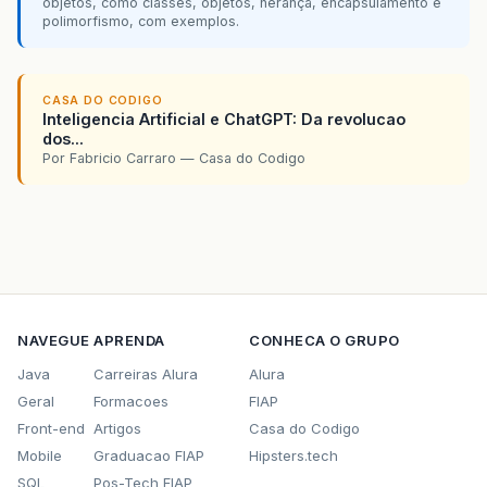
objetos, como classes, objetos, herança, encapsulamento e
polimorfismo, com exemplos.
CASA DO CODIGO
Inteligencia Artificial e ChatGPT: Da revolucao
dos...
Por Fabricio Carraro — Casa do Codigo
NAVEGUE
APRENDA
CONHECA O GRUPO
Java
Carreiras Alura
Alura
Geral
Formacoes
FIAP
Front-end
Artigos
Casa do Codigo
Mobile
Graduacao FIAP
Hipsters.tech
SQL
Pos-Tech FIAP