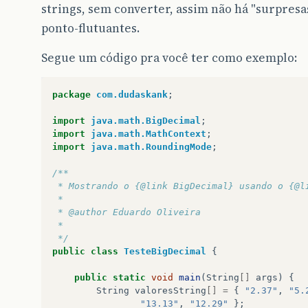
strings, sem converter, assim não há "surpresa
ponto-flutuantes.
Segue um código pra você ter como exemplo:
package
com.dudaskank
;
import
java.math.BigDecimal
;
import
java.math.MathContext
;
import
java.math.RoundingMode
;
/**
 * Mostrando o {@link BigDecimal} usando o {@l
 *
 * @author Eduardo Oliveira
 *
 */
public
class
TesteBigDecimal
{
public
static
void
main
(
String
[]
args
)
{
String
valoresString
[]
=
{
"2.37"
,
"5.
"13.13"
,
"12.29"
};