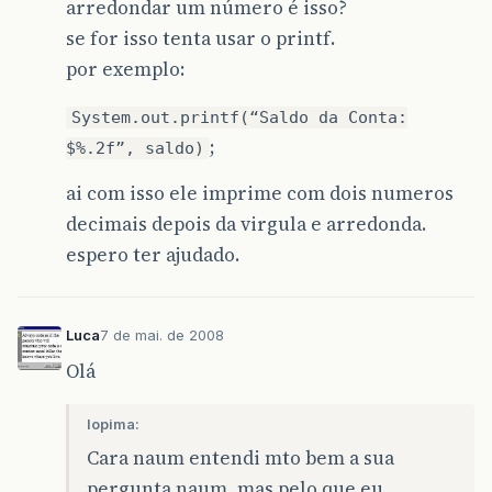
arredondar um número é isso?
se for isso tenta usar o printf.
por exemplo:
System.out.printf(“Saldo da Conta:
;
$%.2f”, saldo)
ai com isso ele imprime com dois numeros
decimais depois da virgula e arredonda.
espero ter ajudado.
Luca
7 de mai. de 2008
Olá
lopima:
Cara naum entendi mto bem a sua
pergunta naum, mas pelo que eu