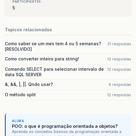
}
PARTICIPANTES
// mostra os resultados na tela
5
for
(
int
i
=
0
;
i
<
valores
.
length
;
i
+
System
.
out
.
printf
(
"%.2f\t%f%%\t%f%
porcentoSemMC
[
i
]
);
Topicos relacionados
}
System
.
out
.
println
(
"------------------
System
.
out
.
printf
(
"%.2f\t%f%%\t%f%%\n"
Como saber se um mes tem 4 ou 5 semanas?
31 respostas
totalPorcentoSemMC
);
[RESOLVIDO]
}
Como converter inteiro para string!
13 respostas
}
Comando SELECT para selecionar intervalo de
12 respostas
data SQL SERVER
&, &&, |, ||. Qndo usar?
6 respostas
O método split
12 respostas
ALURA
POO: o que é programação orientada a objetos?
Aprenda os conceitos básicos da programação orientada a