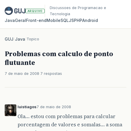
Discussoes de Programacao e
ARQUIVO
Tecnologia
Java
Geral
Front‑end
Mobile
SQL
JS
PHP
Android
GUJ
/
Java
/
Topico
Problemas com calculo de ponto
flutuante
7 de maio de 2008
7 respostas
luistiagos
7 de maio de 2008
Ola… estou com problemas para calcular
porcentagem de valores e somalas… a soma