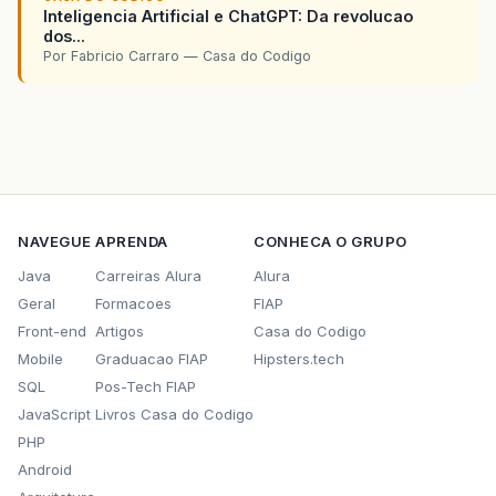
Inteligencia Artificial e ChatGPT: Da revolucao
dos...
Por Fabricio Carraro — Casa do Codigo
NAVEGUE
APRENDA
CONHECA O GRUPO
Java
Carreiras Alura
Alura
Geral
Formacoes
FIAP
Front-end
Artigos
Casa do Codigo
Mobile
Graduacao FIAP
Hipsters.tech
SQL
Pos-Tech FIAP
JavaScript
Livros Casa do Codigo
PHP
Android