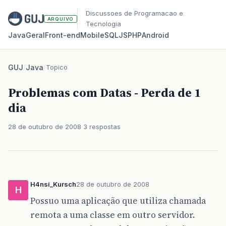
Discussoes de Programacao e
ARQUIVO
Tecnologia
Java
Geral
Front‑end
Mobile
SQL
JS
PHP
Android
GUJ
/
Java
/
Topico
Problemas com Datas - Perda de 1
dia
28 de outubro de 2008
3 respostas
H4nsi_Kursch
28 de outubro de 2008
H
Possuo uma aplicação que utiliza chamada
remota a uma classe em outro servidor.