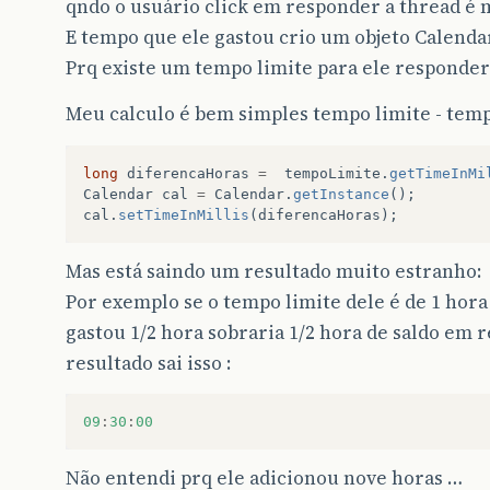
qndo o usuário click em responder a thread é 
E tempo que ele gastou crio um objeto Calenda
Prq existe um tempo limite para ele responder
Meu calculo é bem simples tempo limite - temp
long
diferencaHoras
=
tempoLimite
.
getTimeInMi
Calendar
cal
=
Calendar
.
getInstance
();
cal
.
setTimeInMillis
(
diferencaHoras
);
Mas está saindo um resultado muito estranho:
Por exemplo se o tempo limite dele é de 1 hor
gastou 1/2 hora sobraria 1/2 hora de saldo em
resultado sai isso :
09
:
30
:
00
Não entendi prq ele adicionou nove horas …