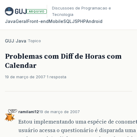
Discussoes de Programacao e
ARQUIVO
Tecnologia
Java
Geral
Front‑end
Mobile
SQL
JS
PHP
Android
GUJ
/
Java
/
Topico
Problemas com Diff de Horas com
Calendar
19 de março de 2007
1 resposta
ramilani12
19 de março de 2007
Estou implementando uma espécie de conomet
usuário acessa o questionário é disparada um