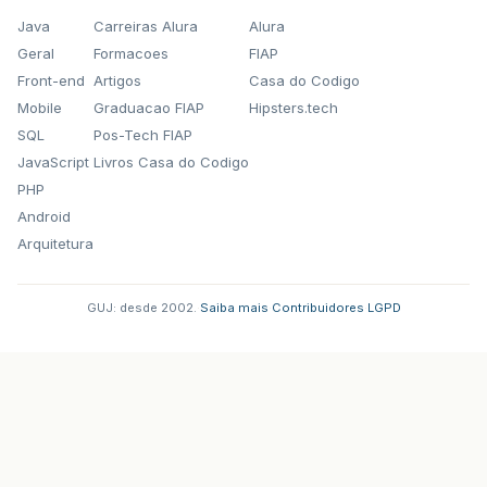
Java
Carreiras Alura
Alura
Geral
Formacoes
FIAP
Front-end
Artigos
Casa do Codigo
Mobile
Graduacao FIAP
Hipsters.tech
SQL
Pos-Tech FIAP
JavaScript
Livros Casa do Codigo
PHP
Android
Arquitetura
GUJ: desde 2002.
·
Saiba mais
·
Contribuidores
·
LGPD