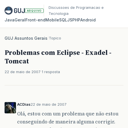
Discussoes de Programacao e
ARQUIVO
Tecnologia
Java
Geral
Front‑end
Mobile
SQL
JS
PHP
Android
GUJ
/
Assuntos Gerais
/
Topico
Problemas com Eclipse - Exadel -
Tomcat
22 de maio de 2007
1 resposta
ACDias
22 de maio de 2007
Olá, estou com um problema que não estou
conseguindo de maneira alguma corrigir.