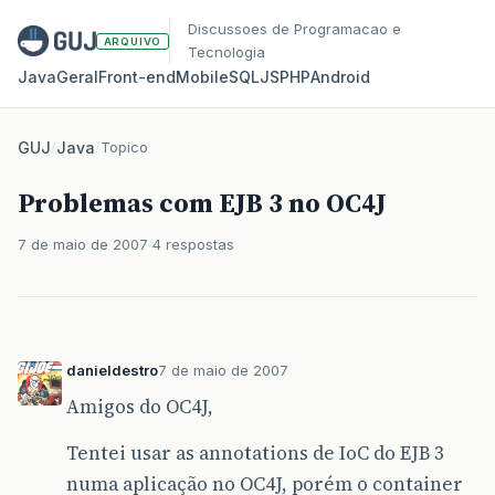
Discussoes de Programacao e
ARQUIVO
Tecnologia
Java
Geral
Front‑end
Mobile
SQL
JS
PHP
Android
GUJ
/
Java
/
Topico
Problemas com EJB 3 no OC4J
7 de maio de 2007
4 respostas
danieldestro
7 de maio de 2007
Amigos do OC4J,
Tentei usar as annotations de IoC do EJB 3
numa aplicação no OC4J, porém o container