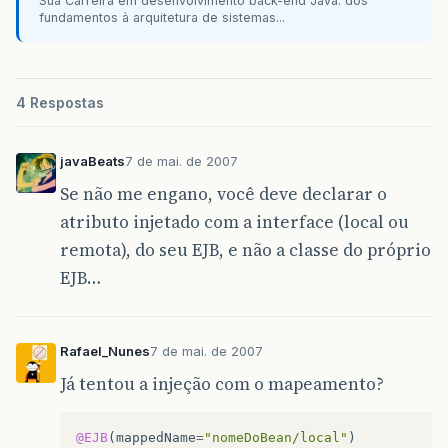
Sua Carreira em desenvolvimento back-end Java: dos
fundamentos à arquitetura de sistemas...
4 Respostas
javaBeats
7 de mai. de 2007
Se não me engano, você deve declarar o
atributo injetado com a interface (local ou
remota), do seu EJB, e não a classe do próprio
EJB…
Rafael_Nunes
7 de mai. de 2007
Já tentou a injeção com o mapeamento?
@EJB
(
mappedName
=
"nomeDoBean/local"
)