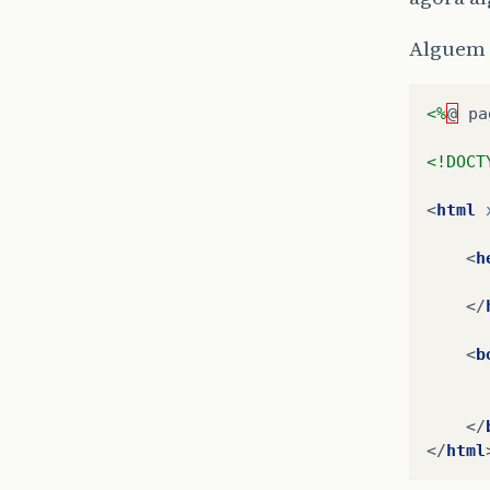
Alguem 
<%
@
pa
<!DOCT
<
html
<
h
</
<
b
		Um exemplo de cálculo 1 + 5 * 1
</
</
html