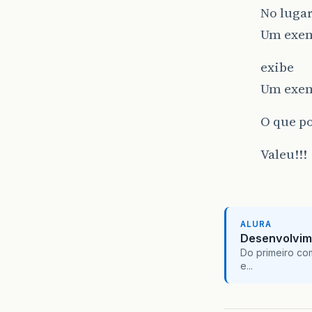
No lugar
Um exemp
exibe
Um exempl
O que po
Valeu!!!
ALURA
Desenvolvim
Do primeiro co
e...