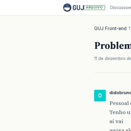
Discussoe
ARQUIVO
GUJ
Front-end
/
/
T
Problem
11 de dezembro d
didobrun
D
Pessoal
Tenho um
ai vai
agora al