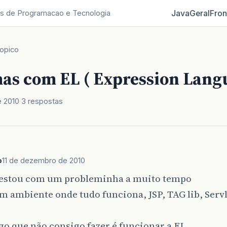
Java
Geral
Fron
s de Programacao e Tecnologia
opico
as com EL ( Expression Lang
e 2010
3 respostas
o
11 de dezembro de 2010
 estou com um probleminha a muito tempo
 ambiente onde tudo funciona, JSP, TAG lib, Servl
go que não consigo fazer é funcionar a EL