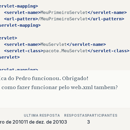
ervlet-mapping>
<servlet-name>
MeuPrimeiroServlet
</servlet-name>
<url-pattern>
/MeuPrimeiroServlet
</url-pattern>
servlet-mapping>
ervlet>
<servlet-name>
MeuServlet
</servlet-name>
<servlet-class>
pacote.MeuServlet
</servlet-class>
servlet>
ervlet-mapping>
<servlet-name>
MeuServlet
</servlet-name>
ica do Pedro funcionou. Obrigado!
<url-pattern>
/MeuServlet
</url-pattern>
 como fazer funcionar pelo web.xml tambem?
servlet-mapping>
ervlet>
<servlet-name>
CookieSession
</servlet-name>
<servlet-class>
pacote.CookieSessionServlet
</serv
ULTIMA RESPOSTA
RESPOSTAS
PARTICIPANTES
servlet>
ro de 2010
11 de dez. de 2010
3
3