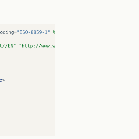
oding
=
"ISO-8859-1"
%>
l//EN" "http://www.w3.org/TR/xhtml1/DTD/xhtml1-tra
e
>