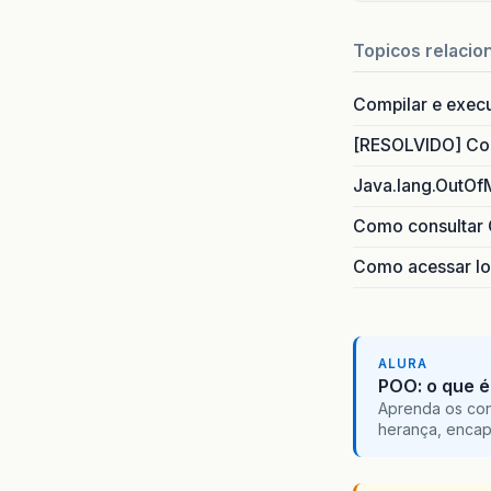
<s
Topicos relacio
</
Compilar e exec
<s
[RESOLVIDO] Com
Java.lang.OutOf
</
Como consultar 
<s
Como acessar lo
</
ALURA
<s
POO: o que é
Aprenda os con
</
herança, encap
<t