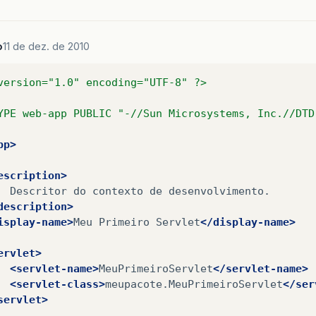
o
11 de dez. de 2010
version="1.0" encoding="UTF-8" ?>
YPE web-app PUBLIC "-//Sun Microsystems, Inc.//DTD
pp>
escription>
Descritor
do
contexto
de
description>
isplay-name>
Meu
Primeiro
Servlet
</display-name>
ervlet>
<servlet-name>
MeuPrimeiroServlet
</servlet-name>
<servlet-class>
meupacote.MeuPrimeiroServlet
</ser
servlet>