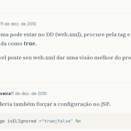
O
11 de dez. de 2010
ema pode estar no DD (web.xml), procure pela tag
e
tada como
true
.
ível poste seu web.xml dar uma visão melhor do pr
veira
11 de dez. de 2010
eria também forçar a configuração no JSP.
ge
isELIgnored
=
"true|false"
%>