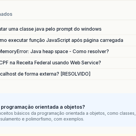
ervlet-mapping>
<servlet-name>
CookieSession
</servlet-name>
nados
<url-pattern>
/CookieSession
</url-pattern>
servlet-mapping>
utar uma classe java pelo prompt do windows
ervlet>
o executar função JavaScript após página carregada
<servlet-name>
TrabComErros
</servlet-name>
<servlet-class>
meupacote.TrabComErros
</servlet-c
MemoryError: Java heap space - Como resolver?
servlet>
CPF na Receita Federal usando Web Service?
ervlet-mapping>
calhost de forma externa? [RESOLVIDO]
<servlet-name>
TrabComErros
</servlet-name>
<url-pattern>
/TrabComErros
</url-pattern>
servlet-mapping>
ession-config>
 programação orientada a objetos?
<session-timeout>
5
</session-timeout>
ceitos básicos da programação orientada a objetos, como classes,
session-config>
sulamento e polimorfismo, com exemplos.
aglib>