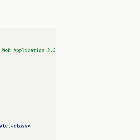
 Web Application 2.3//EN" "http://java.sun.com/dtd
vlet-class>