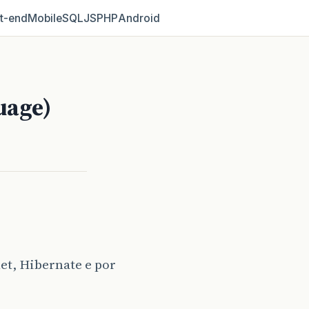
t‑end
Mobile
SQL
JS
PHP
Android
uage)
et, Hibernate e por