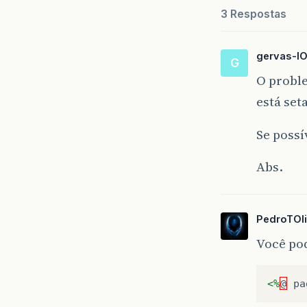
3 Respostas
gervas-I
G
O probl
está se
Se poss
Abs.
PedroTOli
Você pod
<%
@
pa