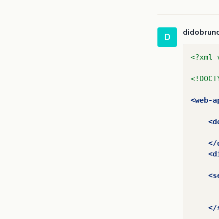
didobrun
D
<?xml 
<!DOCT
<web-a
<d
</
<d
<s
</