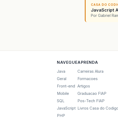
CASA DO COD
JavaScript A
Por Gabriel R
</
<e
</
NAVEGUE
APRENDA
</web-
Java
Carreiras Alura
Geral
Formacoes
Front-end
Artigos
Mobile
Graduacao FIAP
SQL
Pos-Tech FIAP
JavaScript
Livros Casa do Codig
PHP