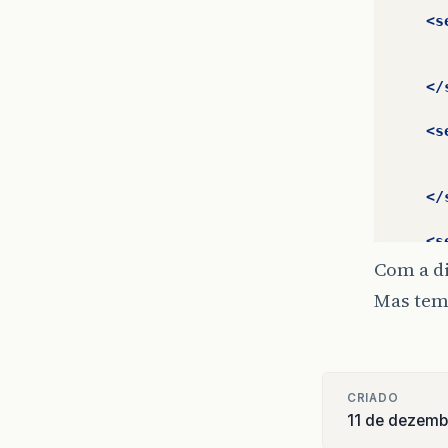
<s
</
<s
</
<s
Com a d
Mas tem
</
<s
CRIADO
</
11 de dezemb