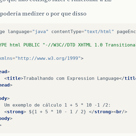
poderia medizer o por que disso
ge
language
=
"java"
contentType
=
"text/html"
pageEnc
YPE html PUBLIC "-//W3C//DTD XHTML 1.0 Transitiona
xmlns
=
"http://www.w3.org/1999"
>
ead
>
<
title
>
Trabalhando com Expression Language
</
titl
head
>
ody
>
0 -1 /2:

<
strong
>
 ${1 + 5 * 10 - 1 / 2} 
</
strong
><
br
/>
body
>
>