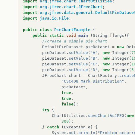
import
org.jfree.chart.ChartUtilities
;
import
org.jfree.chart.JFreeChart
;
import
org.jfree.data.general.DefaultPieDatase
import
java.io.File
;
public
class
PieChartExample
{
public
static
void
main
(
String
[]
args
){
//create a simple pie chart
DefaultPieDataset
pieDataset
=
new
Def
pieDataset
.
setValue
(
"A"
,
new
Integer
(
7
pieDataset
.
setValue
(
"B"
,
new
Integer
(
1
pieDataset
.
setValue
(
"C"
,
new
Integer
(
1
pieDataset
.
setValue
(
"D"
,
new
Integer
(
5
JFreeChart
chart
=
ChartFactory
.
create
"CSC408 Mark Distribution"
,
pieDataset
,
true
,
true
,
false
);
try
{
ChartUtilities
.
saveChartAsJPEG
(
new
300
);
}
catch
(
Exception
e
)
{
System
.
out
.
println
(
"Problem occurr