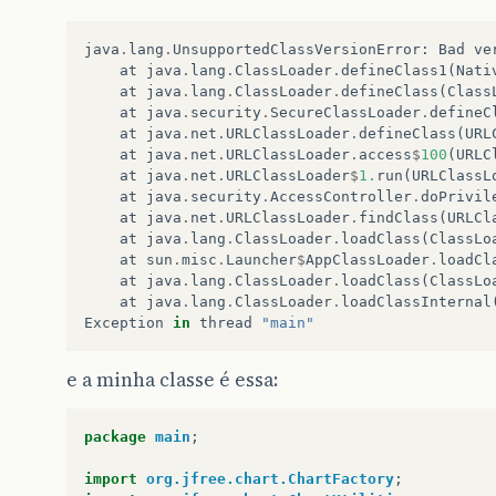
java
.
lang
.
UnsupportedClassVersionError
:
Bad
ve
at
java
.
lang
.
ClassLoader
.
defineClass1
(
Nati
at
java
.
lang
.
ClassLoader
.
defineClass
(
Class
at
java
.
security
.
SecureClassLoader
.
defineC
at
java
.
net
.
URLClassLoader
.
defineClass
(
URL
at
java
.
net
.
URLClassLoader
.
access
$
100
(
URLC
at
java
.
net
.
URLClassLoader
$
1.
run
(
URLClassL
at
java
.
security
.
AccessController
.
doPrivil
at
java
.
net
.
URLClassLoader
.
findClass
(
URLCl
at
java
.
lang
.
ClassLoader
.
loadClass
(
ClassLo
at
sun
.
misc
.
Launcher
$
AppClassLoader
.
loadCl
at
java
.
lang
.
ClassLoader
.
loadClass
(
ClassLo
at
java
.
lang
.
ClassLoader
.
loadClassInternal
Exception
in
thread
"main"
e a minha classe é essa:
package
main
;
import
org.jfree.chart.ChartFactory
;