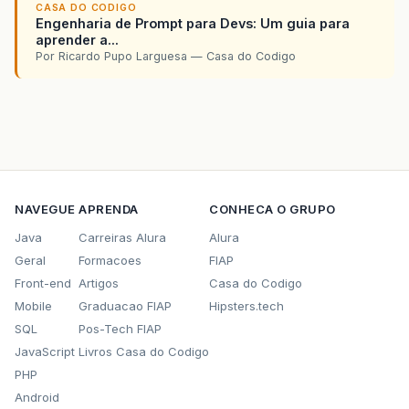
CASA DO CODIGO
Engenharia de Prompt para Devs: Um guia para
aprender a...
Por Ricardo Pupo Larguesa — Casa do Codigo
NAVEGUE
APRENDA
CONHECA O GRUPO
Java
Carreiras Alura
Alura
Geral
Formacoes
FIAP
Front-end
Artigos
Casa do Codigo
Mobile
Graduacao FIAP
Hipsters.tech
SQL
Pos-Tech FIAP
JavaScript
Livros Casa do Codigo
PHP
Android