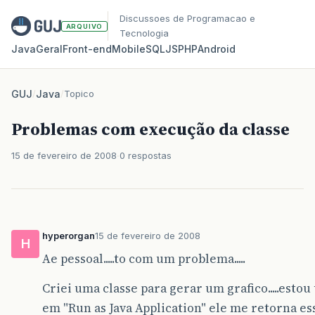
Discussoes de Programacao e
ARQUIVO
Tecnologia
Java
Geral
Front‑end
Mobile
SQL
JS
PHP
Android
GUJ
/
Java
/
Topico
Problemas com execução da classe
15 de fevereiro de 2008
0 respostas
hyperorgan
15 de fevereiro de 2008
H
Ae pessoal.....to com um problema.....
Criei uma classe para gerar um grafico.....estou 
em "Run as Java Application" ele me retorna es