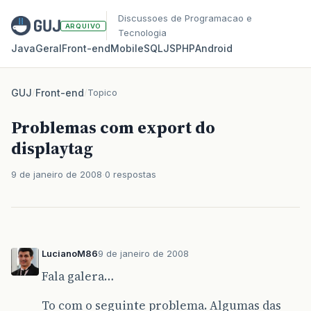
Discussoes de Programacao e
ARQUIVO
Tecnologia
Java
Geral
Front‑end
Mobile
SQL
JS
PHP
Android
GUJ
/
Front-end
/
Topico
Problemas com export do
displaytag
9 de janeiro de 2008
0 respostas
LucianoM86
9 de janeiro de 2008
Fala galera…
To com o seguinte problema. Algumas das