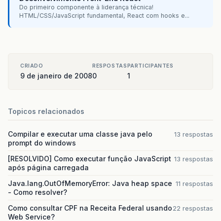
Do primeiro componente à liderança técnica!
HTML/CSS/JavaScript fundamental, React com hooks e...
CRIADO
RESPOSTAS
PARTICIPANTES
9 de janeiro de 2008
0
1
Topicos relacionados
Compilar e executar uma classe java pelo
13 respostas
prompt do windows
[RESOLVIDO] Como executar função JavaScript
13 respostas
após página carregada
Java.lang.OutOfMemoryError: Java heap space
11 respostas
- Como resolver?
Como consultar CPF na Receita Federal usando
22 respostas
Web Service?