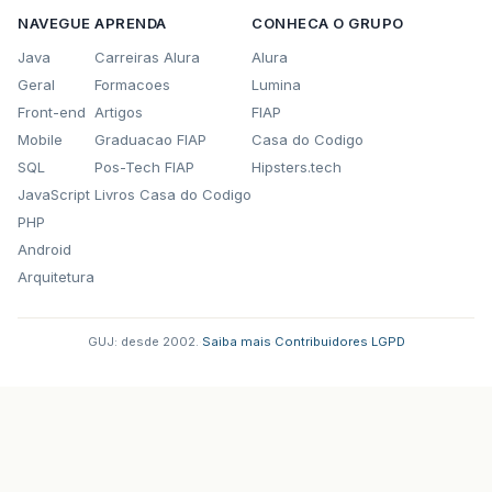
NAVEGUE
APRENDA
CONHECA O GRUPO
Java
Carreiras Alura
Alura
Geral
Formacoes
Lumina
Front-end
Artigos
FIAP
Mobile
Graduacao FIAP
Casa do Codigo
SQL
Pos-Tech FIAP
Hipsters.tech
JavaScript
Livros Casa do Codigo
PHP
Android
Arquitetura
GUJ: desde 2002.
·
Saiba mais
·
Contribuidores
·
LGPD