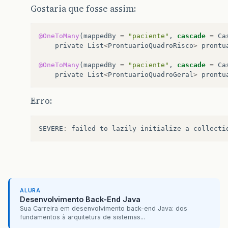
Gostaria que fosse assim:
@OneToMany
(
mappedBy
=
"paciente"
,
cascade
=
Ca
private
List
<
ProntuarioQuadroRisco
>
prontu
@OneToMany
(
mappedBy
=
"paciente"
,
cascade
=
Ca
private
List
<
ProntuarioQuadroGeral
>
prontu
Erro:
SEVERE
:
failed
to
lazily
initialize
a
collecti
ALURA
Desenvolvimento Back-End Java
Sua Carreira em desenvolvimento back-end Java: dos
fundamentos à arquitetura de sistemas...