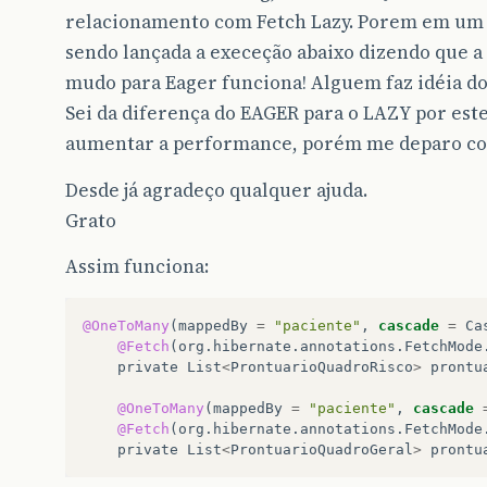
relacionamento com Fetch Lazy. Porem em um d
sendo lançada a execeção abaixo dizendo que a
mudo para Eager funciona! Alguem faz idéia do
Sei da diferença do EAGER para o LAZY por est
aumentar a performance, porém me deparo co
Desde já agradeço qualquer ajuda.
Grato
Assim funciona:
@OneToMany
(
mappedBy
=
"paciente"
,
cascade
=
Ca
@Fetch
(
org
.
hibernate
.
annotations
.
FetchMode
private
List
<
ProntuarioQuadroRisco
>
prontu
@OneToMany
(
mappedBy
=
"paciente"
,
cascade
@Fetch
(
org
.
hibernate
.
annotations
.
FetchMode
private
List
<
ProntuarioQuadroGeral
>
prontu