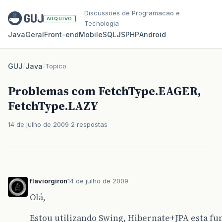
Discussoes de Programacao e
ARQUIVO
Tecnologia
Java
Geral
Front‑end
Mobile
SQL
JS
PHP
Android
GUJ
/
Java
/
Topico
Problemas com FetchType.EAGER,
FetchType.LAZY
14 de julho de 2009
2 respostas
flaviorgiron
14 de julho de 2009
Olá,
Estou utilizando Swing, Hibernate+JPA esta f