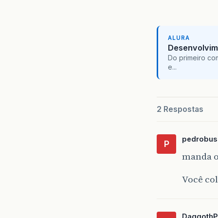
ALURA
Desenvolvim
Do primeiro co
e...
2 Respostas
pedrobus
P
manda o
Você co
DaggothP