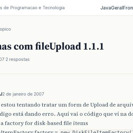
Java
Geral
Fron
s de Programacao e Tecnologia
opico
as com fileUpload 1.1.1
007
2 respostas
J
2 de janeiro de 2007
estou tentando tratar um form de Upload de arquiv
digo está dando erro. Aquí vai o código que ví na
e a factory for disk-based file items
eItemFactory factory =
new DiskFileItemFactory(