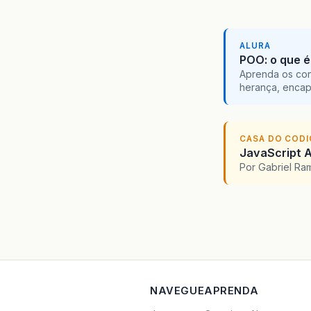
ALURA
POO: o que é
Aprenda os con
herança, encap
CASA DO COD
JavaScript A
Por Gabriel R
NAVEGUE
APRENDA