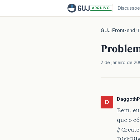
Discussoe
ARQUIVO
GUJ
Front-end
/
/
T
Problem
2 de janeiro de 2
DaggothP
D
Bem, eu 
que o có
// Creat
DiskFil