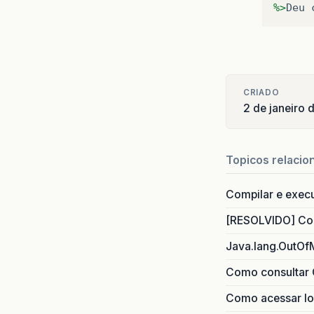
%>
Deu 
CRIADO
2 de janeiro
Topicos relacio
Compilar e exec
[RESOLVIDO] Com
Java.lang.OutOf
Como consultar 
Como acessar lo