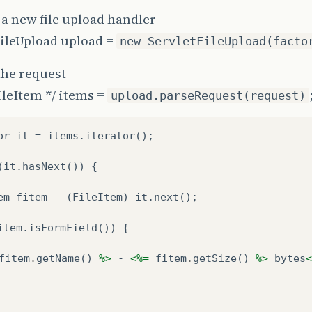
e a new file upload handler
FileUpload upload =
new ServletFileUpload(facto
 the request
FileItem */ items =
upload.parseRequest(request)
or it = items.iterator();
(it.hasNext()) {
em fitem = (FileItem) it.next();
item.isFormField()) {
fitem
.
getName
()
%>
 - 
<%=
fitem
.
getSize
()
%>
 bytes
<