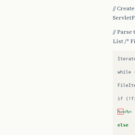
// Creat
Servlet
// Parse
List /* 
Iterat
while 
FileIt
if (!f
%>
<%=
else