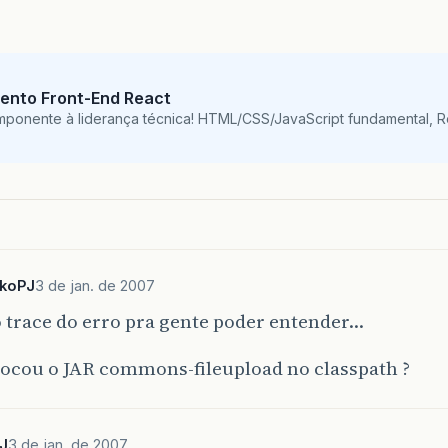
ento Front-End React
mponente à liderança técnica! HTML/CSS/JavaScript fundamental, 
koPJ
3 de jan. de 2007
 trace do erro pra gente poder entender…
locou o JAR commons-fileupload no classpath ?
J
3 de jan. de 2007