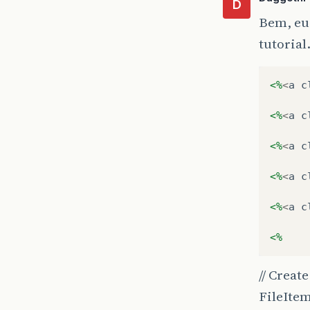
D
Bem, eu
tutorial
<%
<
a
c
<%
<
a
c
<%
<
a
c
<%
<
a
c
<%
<
a
c
<%
// Creat
FileIte