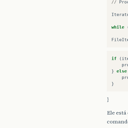
//
Pro
Iterat
while
FileIt
if
(
it
pr
}
else
pr
}
}
Ele está
comando