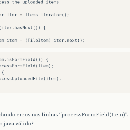
cess
the
uploaded
items
or
iter
=
items
.
iterator
();
(
iter
.
hasNext
())
{
em
item
=
(
FileItem
)
iter
.
next
();
em
.
isFormField
())
{
ocessFormField
(
item
);
{
ocessUploadedFile
(
item
);
 dando erros nas linhas “processFormField(Item)”.
 java válido?