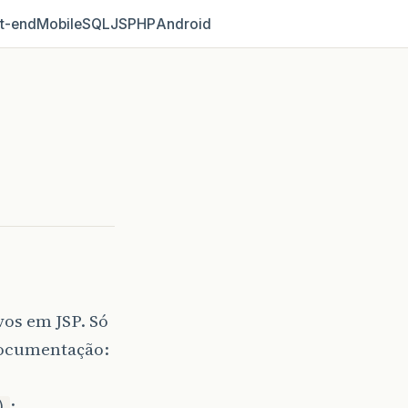
t‑end
Mobile
SQL
JS
PHP
Android
os em JSP. Só
 documentação:
;
)