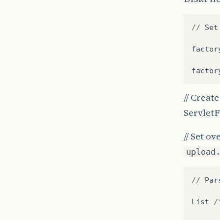
//
Set
factor
factor
// Creat
Servlet
// Set o
upload
//
Par
List
/