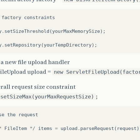
factory
constraints
y
.
setSizeThreshold
(
yourMaxMemorySize
);
y
.
setRepository
(
yourTempDirectory
);
e a new file upload handler
FileUpload upload =
new ServletFileUpload(facto
verall request size constraint
;
.setSizeMax(yourMaxRequestSize)
se
the
request
*
FileItem
*/
items
=
upload
.
parseRequest
(
request
)