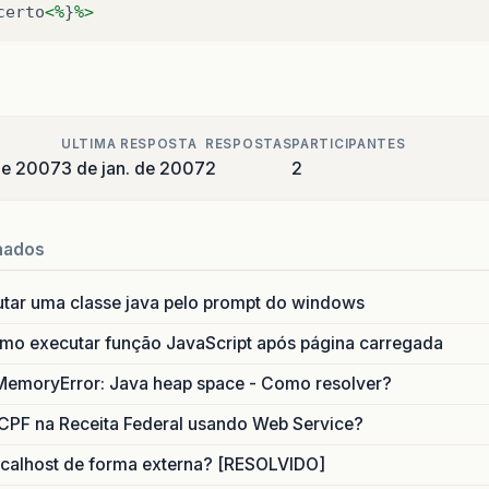
certo
<%
}
%>
ULTIMA RESPOSTA
RESPOSTAS
PARTICIPANTES
 de 2007
3 de jan. de 2007
2
2
nados
utar uma classe java pelo prompt do windows
o executar função JavaScript após página carregada
MemoryError: Java heap space - Como resolver?
CPF na Receita Federal usando Web Service?
calhost de forma externa? [RESOLVIDO]