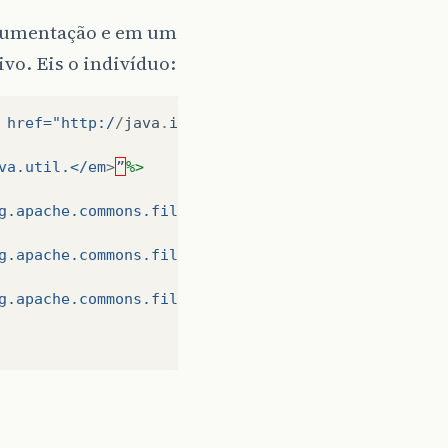
ocumentação e em um
vo. Eis o indivíduo:
 href="http:/
/
java
.
io
">java.io</a>.<em>"
%>
va.util.</em
>
”
%>
g.apache.commons.fileupload.<em>"
%>
g.apache.commons.fileupload.disk.</em
>
”
%>
g.apache.commons.fileupload.servlet.*”
%>