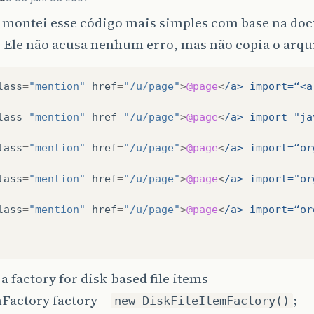
 montei esse código mais simples com base na d
. Ele não acusa nenhum erro, mas não copia o arqui
lass
=
"mention"
href
=
"/u/page"
>
@page
<
/a> import=“<a
lass
=
"mention"
href
=
"/u/page"
>
@page
<
/a> import="ja
lass
=
"mention"
href
=
"/u/page"
>
@page
<
/a> import=“or
lass
=
"mention"
href
=
"/u/page"
>
@page
<
/a> import="or
lass
=
"mention"
href
=
"/u/page"
>
@page
<
/a> import=“or
e a factory for disk-based file items
mFactory factory =
;
new DiskFileItemFactory()