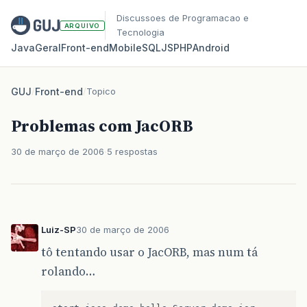
Discussoes de Programacao e
ARQUIVO
Tecnologia
Java
Geral
Front‑end
Mobile
SQL
JS
PHP
Android
GUJ
/
Front-end
/
Topico
Problemas com JacORB
30 de março de 2006
5 respostas
Luiz-SP
30 de março de 2006
tô tentando usar o JacORB, mas num tá
rolando…