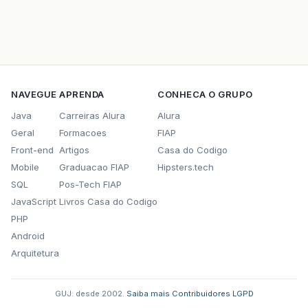
NAVEGUE
APRENDA
CONHECA O GRUPO
Java
Carreiras Alura
Alura
Geral
Formacoes
FIAP
Front-end
Artigos
Casa do Codigo
Mobile
Graduacao FIAP
Hipsters.tech
SQL
Pos-Tech FIAP
JavaScript
Livros Casa do Codigo
PHP
Android
Arquitetura
GUJ: desde 2002.
·
Saiba mais
·
Contribuidores
·
LGPD