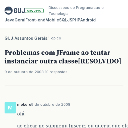
Discussoes de Programacao e
ARQUIVO
Tecnologia
Java
Geral
Front‑end
Mobile
SQL
JS
PHP
Android
GUJ
/
Assuntos Gerais
/
Topico
Problemas com JFrame ao tentar
instanciar outra classe[RESOLVIDO]
9 de outubro de 2008
10 respostas
mokuro
9 de outubro de 2008
M
olá
ao clicar no submenu Inserir, eu queria que ele