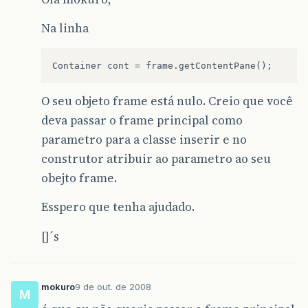
cont
.
add
(
sexoLabel
);
cont
.
add
(
sexoM
);
Na linha
cont
.
add
(
sexoF
);
cont
.
add
(
sexoI
);
cont
.
add
(
ok
);
cont
.
add
(
limpa
);
cont
.
add
(
nomeLabel
);
O seu objeto frame está nulo. Creio que você
cont
.
add
(
nome
);
cont
.
add
(
enderecoLabel
);
deva passar o frame principal como
cont
.
add
(
endereco
);
parametro para a classe inserir e no
cont
.
add
(
telefoneLabel
);
cont
.
add
(
telefone
);
construtor atribuir ao parametro ao seu
cont
.
add
(
idade
);
obejto frame.
cont
.
add
(
idadeLabel
);
ok
.
addActionListener
(
new
ActionListene
Esspero que tenha ajudado.
public
void
actionPerformed
(
Actio
[]´s
pessoa
.
setNome
(
nome
.
getText
())
pessoa
.
setEndereco
(
endereco
.
ge
int
idadeNumero
=
Integer
.
pars
pessoa
.
setIdade
(
idadeNumero
);
mokuro
9 de out. de 2008
M
if
(
sexoM
.
isSelected
())