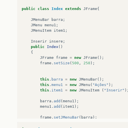
public
class
Index
extends
JFrame
{
JMenuBar
barra
;
JMenu
menu1
;
JMenuItem
item1
;
Inserir
insere
;
public
Index
()
{
JFrame
frame
=
new
JFrame
();
frame
.
setSize
(
500
,
250
);
this
.
barra
=
new
JMenuBar
();
this
.
menu1
=
new
JMenu
(
"Ações"
);
this
.
item1
=
new
JMenuItem
(
"Inserir"
)
barra
.
add
(
menu1
);
menu1
.
add
(
item1
);
frame
.
setJMenuBar
(
barra
);