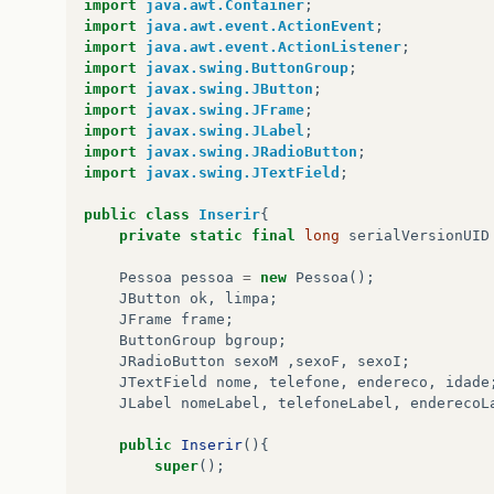
import
java.awt.Container
;
item1
.
addActionListener
(
new
ActionList
import
java.awt.event.ActionEvent
;
public
void
actionPerformed
(
Action
import
java.awt.event.ActionListener
;
insere
=
new
Inserir
();
import
javax.swing.ButtonGroup
;
}
import
javax.swing.JButton
;
});
import
javax.swing.JFrame
;
frame
.
setVisible
(
true
);
import
javax.swing.JLabel
;
frame
.
setDefaultCloseOperation
(
JFrame
.
import
javax.swing.JRadioButton
;
}
import
javax.swing.JTextField
;
}
public
class
Inserir
{
private
static
final
long
serialVersionUID
Pessoa
pessoa
=
new
Pessoa
();
JButton
ok
,
limpa
;
JFrame
frame
;
ButtonGroup
bgroup
;
JRadioButton
sexoM
,
sexoF
,
sexoI
;
JTextField
nome
,
telefone
,
endereco
,
idade
JLabel
nomeLabel
,
telefoneLabel
,
enderecoL
public
Inserir
(){
super
();