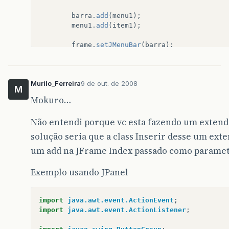
enderecoLabel
.
setBounds
(
20
,
100
,
100
,
20
)
endereco
.
setBounds
(
120
,
100
,
200
,
20
);
barra
.
add
(
menu1
);
ok
.
setBounds
(
90
,
150
,
80
,
25
);
menu1
.
add
(
item1
);
limpa
.
setBounds
(
250
,
150
,
120
,
25
);
frame
.
setJMenuBar
(
barra
);
this
.
bgroup
=
new
ButtonGroup
();
bgroup
.
add
(
sexoM
);
bgroup
.
add
(
sexoF
);
item1
.
addActionListener
(
new
ActionList
bgroup
.
add
(
sexoI
);
Murilo_Ferreira
9 de out. de 2008
public
void
actionPerformed
(
Action
M
new
Inserir
();
Mokuro…
cont
.
add
(
sexoLabel
);
}
Não entendi porque vc esta fazendo um exten
cont
.
add
(
sexoM
);
});
cont
.
add
(
sexoF
);
frame
.
setVisible
(
true
);
solução seria que a class Inserir desse um ext
cont
.
add
(
sexoI
);
frame
.
setDefaultCloseOperation
(
JFrame
.
um add na JFrame Index passado como parameto
cont
.
add
(
ok
);
}
cont
.
add
(
limpa
);
}
cont
.
add
(
nomeLabel
);
Exemplo usando JPanel
cont
.
add
(
nome
);
cont
.
add
(
enderecoLabel
);
cont
.
add
(
endereco
);
import
java.awt.event.ActionEvent
;
cont
.
add
(
telefoneLabel
);
import
java.awt.event.ActionListener
;
cont
.
add
(
telefone
);
cont
.
add
(
idade
);