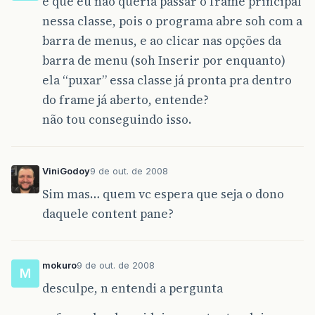
é que eu não queria passar o frame principal
{
nessa classe, pois o programa abre soh com a
pessoa
.
setSexo
(
"Masculino"
barra de menus, e ao clicar nas opções da
}
else
barra de menu (soh Inserir por enquanto)
{
ela “puxar” essa classe já pronta pra dentro
if
(
sexoF
.
isSelected
())
pessoa
.
setSexo
(
"Femini
do frame já aberto, entende?
else
não tou conseguindo isso.
pessoa
.
setSexo
(
"Sexo I
}
int
telefoneNumero
=
Integer
.
p
ViniGodoy
9 de out. de 2008
pessoa
.
setTelefone
(
telefoneNum
Sim mas… quem vc espera que seja o dono
//System.out.println(pessoa.ge
daquele content pane?
//System.out.println(pessoa.ge
//System.out.println(pessoa.ge
//System.out.println(pessoa.ge
//System.out.println(pessoa.ge
mokuro
9 de out. de 2008
M
}
desculpe, n entendi a pergunta
});
limpa
.
addActionListener
(
new
ActionList