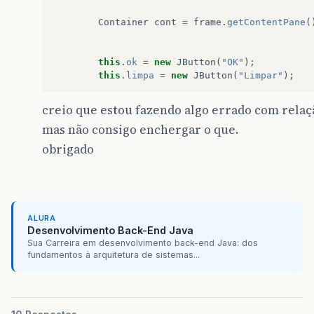
Container
cont
=
frame
.
getContentPane
(
this
.
ok
=
new
JButton
(
"OK"
);
this
.
limpa
=
new
JButton
(
"Limpar"
);
this
.
sexoM
=
new
JRadioButton
(
"Masculi
creio que estou fazendo algo errado com relaç
this
.
sexoF
=
new
JRadioButton
(
"Feminin
mas não consigo enchergar o que.
this
.
sexoI
=
new
JRadioButton
(
"Indecis
obrigado
this
.
nome
=
new
JTextField
(
20
);
this
.
telefone
=
new
JTextField
(
20
);
this
.
endereco
=
new
JTextField
(
20
);
this
.
idade
=
new
JTextField
(
5
);
ALURA
this
.
sexoLabel
=
new
JLabel
(
"Sexo:"
);
Desenvolvimento Back-End Java
this
.
nomeLabel
=
new
JLabel
(
"Nome:"
);
Sua Carreira em desenvolvimento back-end Java: dos
this
.
enderecoLabel
=
new
JLabel
(
"Ender
fundamentos à arquitetura de sistemas...
this
.
telefoneLabel
=
new
JLabel
(
"Telef
this
.
idadeLabel
=
new
JLabel
(
"Idade:"
)