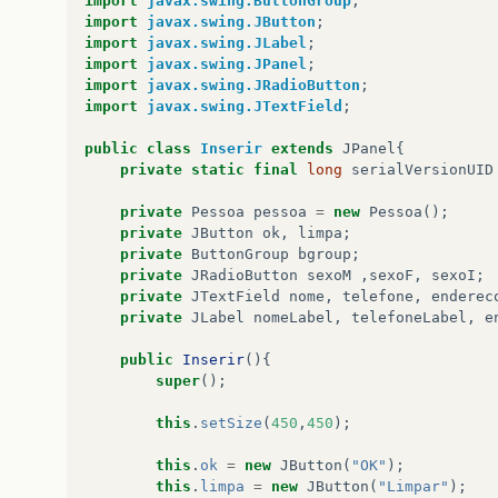
import
javax.swing.ButtonGroup
;
cont
.
add
(
idadeLabel
);
import
javax.swing.JButton
;
import
javax.swing.JLabel
;
ok
.
addActionListener
(
new
ActionListene
import
javax.swing.JPanel
;
public
void
actionPerformed
(
Actio
import
javax.swing.JRadioButton
;
import
javax.swing.JTextField
;
pessoa
.
setNome
(
nome
.
getText
())
pessoa
.
setEndereco
(
endereco
.
ge
public
class
Inserir
extends
JPanel
{
int
idadeNumero
=
Integer
.
pars
private
static
final
long
serialVersionUID
pessoa
.
setIdade
(
idadeNumero
);
private
Pessoa
pessoa
=
new
Pessoa
();
if
(
sexoM
.
isSelected
())
private
JButton
ok
,
limpa
;
{
private
ButtonGroup
bgroup
;
pessoa
.
setSexo
(
"Masculino"
private
JRadioButton
sexoM
,
sexoF
,
sexoI
;
}
private
JTextField
nome
,
telefone
,
enderec
else
private
JLabel
nomeLabel
,
telefoneLabel
,
e
{
if
(
sexoF
.
isSelected
())
public
Inserir
(){
pessoa
.
setSexo
(
"Femini
super
();
else
pessoa
.
setSexo
(
"Sexo I
this
.
setSize
(
450
,
450
);
}
this
.
ok
=
new
JButton
(
"OK"
);
int
telefoneNumero
=
Integer
.
p
this
.
limpa
=
new
JButton
(
"Limpar"
);