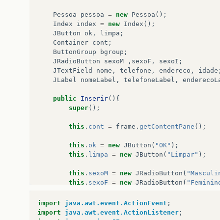
Pessoa
pessoa
=
new
Pessoa
();
Index
index
=
new
Index
();
JButton
ok
,
limpa
;
Container
cont
;
ButtonGroup
bgroup
;
JRadioButton
sexoM
,
sexoF
,
sexoI
;
JTextField
nome
,
telefone
,
endereco
,
idade
JLabel
nomeLabel
,
telefoneLabel
,
enderecoL
public
Inserir
(){
super
();
this
.
cont
=
frame
.
getContentPane
();
this
.
ok
=
new
JButton
(
"OK"
);
this
.
limpa
=
new
JButton
(
"Limpar"
);
this
.
sexoM
=
new
JRadioButton
(
"Masculi
this
.
sexoF
=
new
JRadioButton
(
"Feminin
this
.
sexoI
=
new
JRadioButton
(
"Indecis
import
java.awt.event.ActionEvent
;
this
.
nome
=
new
JTextField
(
20
);
import
java.awt.event.ActionListener
;
this
.
telefone
=
new
JTextField
(
20
);