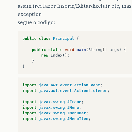
assim irei fazer Inserir/Editar/Excluir etc, mas
exception
segue o codigo:
public
class
Principal
{
public
static
void
main
(
String
[]
args
)
{
new
Index
();
}
}
import
java.awt.event.ActionEvent
;
import
java.awt.event.ActionListener
;
import
javax.swing.JFrame
;
import
javax.swing.JMenu
;
import
javax.swing.JMenuBar
;
import
javax.swing.JMenuItem
;