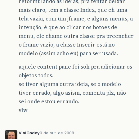
reformulando as ideias, pra tentar deixar
public
void
actionPerformed
(
Action
endereco
.
setText
(
""
);
mais claro, tem a classe Index, que eh uma
telefone
.
setText
(
""
);
tela vazia, com um jframe, e alguns menus, a
nome
.
setText
(
""
);
idade
.
setText
(
""
);
intenção, é que ao clicar nos botoes de
bgroup
.
clearSelection
();
menu, ele chame outra classe pra preencher
}
o frame vazio, a classe Inserir está no
});
modelo (assim acho eu) para ser usada.
frame
.
setVisible
(
true
);
aquele content pane foi soh pra adicionar os
frame
.
setDefaultCloseOperation
(
JFrame
.
}
objetos todos.
}
se tiver alguma outra ideia, se o modelo
tiver errado, algo asism, comenta plz, não
sei onde estou errando.
vlw
ViniGodoy
9 de out. de 2008