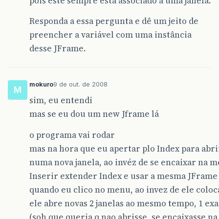
pois este sempre está associado a uma janela.
Responda a essa pergunta e dê um jeito de
preencher a variável com uma instância
desse JFrame.
mokuro
9 de out. de 2008
M
sim, eu entendi
mas se eu dou um new Jframe lá
o programa vai rodar
mas na hora que eu apertar plo Index para abrir 
numa nova janela, ao invéz de se encaixar na 
Inserir extender Index e usar a mesma JFrame
quando eu clico no menu, ao invez de ele colo
ele abre novas 2 janelas ao mesmo tempo, 1 e
(soh que queria q nao abrisse, se encaixasse n