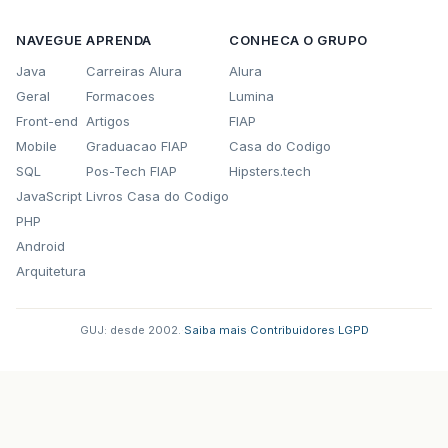
}
NAVEGUE
APRENDA
CONHECA O GRUPO
int
telefoneNumero
=
Integer
.
p
Java
Carreiras Alura
Alura
pessoa
.
setTelefone
(
telefoneNum
Geral
Formacoes
Lumina
//System.out.println(pessoa.ge
Front-end
Artigos
FIAP
//System.out.println(pessoa.ge
Mobile
Graduacao FIAP
Casa do Codigo
//System.out.println(pessoa.ge
//System.out.println(pessoa.ge
SQL
Pos-Tech FIAP
Hipsters.tech
//System.out.println(pessoa.ge
JavaScript
Livros Casa do Codigo
PHP
}
});
Android
limpa
.
addActionListener
(
new
ActionList
Arquitetura
public
void
actionPerformed
(
Action
endereco
.
setText
(
""
);
telefone
.
setText
(
""
);
GUJ: desde 2002.
·
Saiba mais
·
Contribuidores
·
LGPD
nome
.
setText
(
""
);
idade
.
setText
(
""
);
bgroup
.
clearSelection
();
}
});