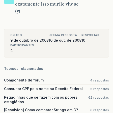
exatamente isso murilo vlw ae
nome
.
setBounds
(
120
,
20
,
180
,
20
);
telefoneLabel
.
setBounds
(
20
,
80
,
100
,
20
);
(y)
telefone
.
setBounds
(
120
,
80
,
100
,
20
);
enderecoLabel
.
setBounds
(
20
,
100
,
100
,
20
)
endereco
.
setBounds
(
120
,
100
,
200
,
20
);
ok
.
setBounds
(
90
,
150
,
80
,
25
);
limpa
.
setBounds
(
250
,
150
,
120
,
25
);
CRIADO
ULTIMA RESPOSTA
RESPOSTAS
9 de outubro de 2008
10 de out. de 2008
10
this
.
bgroup
=
new
ButtonGroup
();
PARTICIPANTES
bgroup
.
add
(
sexoM
);
4
bgroup
.
add
(
sexoF
);
bgroup
.
add
(
sexoI
);
Topicos relacionados
this
.
add
(
sexoLabel
);
this
.
add
(
sexoM
);
Componente de forum
4 respostas
this
.
add
(
sexoF
);
this
.
add
(
sexoI
);
Consultar CPF pelo nome na Receita Federal
5 respostas
this
.
add
(
ok
);
this
.
add
(
limpa
);
Pegadinhas que se fazem com os pobres
62 respostas
this
.
add
(
nomeLabel
);
estagiários
this
.
add
(
nome
);
[Resolvido] Como comparar Strings em C?
this
.
add
(
enderecoLabel
);
6 respostas