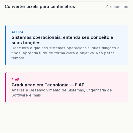
this
.
add
(
endereco
);
Converter pixels para centímetros
9 respostas
this
.
add
(
telefoneLabel
);
this
.
add
(
telefone
);
this
.
add
(
idade
);
this
.
add
(
idadeLabel
);
ALURA
ok
.
addActionListener
(
new
ActionListene
Sistemas operacionais: entenda seu conceito e
public
void
actionPerformed
(
Actio
suas funções
Descubra o que são sistemas operacionais, suas funções e
pessoa
.
setNome
(
nome
.
getText
())
tipos. Aprenda tudo de forma clara e objetiva. Não perca
tempo!
pessoa
.
setEndereco
(
endereco
.
ge
int
idadeNumero
=
Integer
.
pars
pessoa
.
setIdade
(
idadeNumero
);
FIAP
if
(
sexoM
.
isSelected
())
Graduacao em Tecnologia — FIAP
{
Analise e Desenvolvimento de Sistemas, Engenharia de
pessoa
.
setSexo
(
"Masculino"
Software e mais
}
else
{
if
(
sexoF
.
isSelected
())
pessoa
.
setSexo
(
"Femini
else
pessoa
.
setSexo
(
"Sexo I