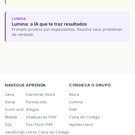
LUMINA
Lumina: a IA que te traz resultados
Prompts prontos por especialistas. Resolva seus problemas
de verdade.
NAVEGUE
APRENDA
CONHECA O GRUPO
Java
Carreiras Alura
Alura
Geral
Formacoes
Lumina
Front-end
Artigos
FIAP
Mobile
Graduacao FIAP
Casa do Codigo
SQL
Pos-Tech FIAP
Hipsters.tech
JavaScript
Livros Casa do Codigo