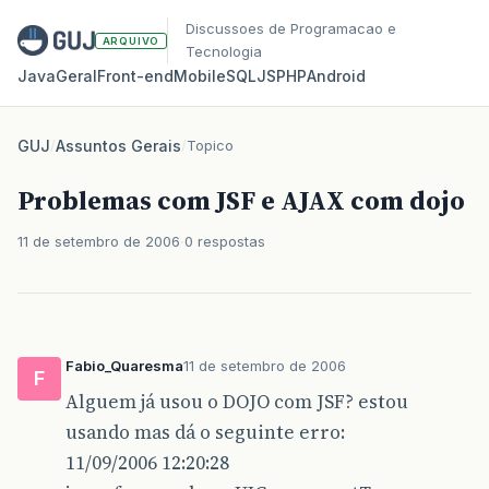
Discussoes de Programacao e
ARQUIVO
Tecnologia
Java
Geral
Front‑end
Mobile
SQL
JS
PHP
Android
GUJ
/
Assuntos Gerais
/
Topico
Problemas com JSF e AJAX com dojo
11 de setembro de 2006
0 respostas
Fabio_Quaresma
11 de setembro de 2006
F
Alguem já usou o DOJO com JSF? estou
usando mas dá o seguinte erro:
11/09/2006 12:20:28