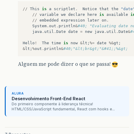
//
This
is
a
scriptlet
.
Notice
that
the
"date
//
variable
we
declare
here
is
available
i
//
embedded
expression
later
on
.
System
.
out
.
println
&
#40; "Evaluating date n
java
.
util
.
Date
date
=
new
java
.
util
.
Date
&
#
Hello
!
The
time
is
now
&
lt
;
%=
date
%&
gt
;
&
lt
;
%
out
.
println
&
#40;"&lt;br&gt;"&#41;;%&gt;
Alguem me pode dizer o que se passa!
ALURA
Desenvolvimento Front-End React
Do primeiro componente à liderança técnica!
HTML/CSS/JavaScript fundamental, React com hooks e...