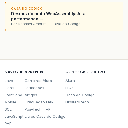
CASA DO CODIGO
Desmistificando WebAssembly: Alta
performance,...
Por Raphael Amorim — Casa do Codigo
NAVEGUE
APRENDA
CONHECA O GRUPO
Java
Carreiras Alura
Alura
Geral
Formacoes
FIAP
Front-end
Artigos
Casa do Codigo
Mobile
Graduacao FIAP
Hipsters.tech
SQL
Pos-Tech FIAP
JavaScript
Livros Casa do Codigo
PHP