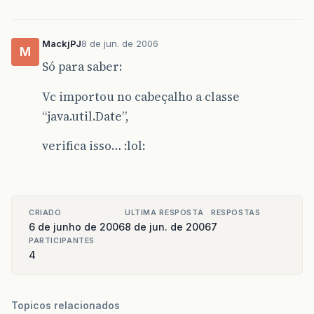
MackjPJ
8 de jun. de 2006
M
Só para saber:
Vc importou no cabeçalho a classe
“java.util.Date”,
verifica isso… :lol:
CRIADO
ULTIMA RESPOSTA
RESPOSTAS
6 de junho de 2006
8 de jun. de 2006
7
PARTICIPANTES
4
Topicos relacionados