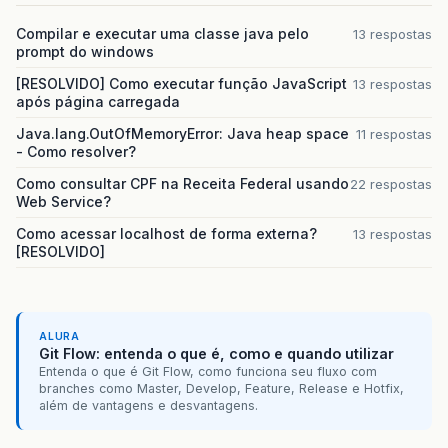
Compilar e executar uma classe java pelo
13 respostas
prompt do windows
[RESOLVIDO] Como executar função JavaScript
13 respostas
após página carregada
Java.lang.OutOfMemoryError: Java heap space
11 respostas
- Como resolver?
Como consultar CPF na Receita Federal usando
22 respostas
Web Service?
Como acessar localhost de forma externa?
13 respostas
[RESOLVIDO]
ALURA
Git Flow: entenda o que é, como e quando utilizar
Entenda o que é Git Flow, como funciona seu fluxo com
branches como Master, Develop, Feature, Release e Hotfix,
além de vantagens e desvantagens.