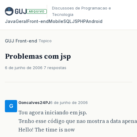
Discussoes de Programacao e
ARQUIVO
Tecnologia
Java
Geral
Front‑end
Mobile
SQL
JS
PHP
Android
GUJ
/
Front-end
/
Topico
Problemas com jsp
6 de junho de 2006
7 respostas
Goncalves24PJ
6 de junho de 2006
G
Tou agora iniciando em jsp.
Tenho esse código que nao mostra a data apena
Hello! The time is now