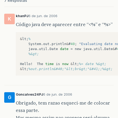
7 Respostas
khanPJ
6 de jun. de 2006
K
Código java deve aparecer entre “<%” e “%>”
&
lt
;
%
System
.
out
.
println
&
#
40
;
"Evaluating date n
java
.
util
.
Date
date
=
new
java
.
util
.
Date
&
#
%&gt;
Hello
!
The
time
is
now
&
lt
;
%= date %&gt;
&
lt
;
%out.println&#40;"&lt;br&gt;"&#41;;%&gt;
Goncalves24PJ
6 de jun. de 2006
G
Obrigado, tem razao esqueci-me de colocar
essa parte.
Mas mesmo assim nao aparece será alguma