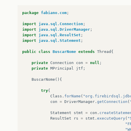
}
package
fabiano.com
;
private
JButton
getJbtExecutar
()
{
if
(
jbtExecutar
==
null
)
{
import
java.sql.Connection
;
jbtExecutar
=
new
JButton
();
import
java.sql.DriverManager
;
jbtExecutar
.
setBounds
(
new
Rectangl
import
java.sql.ResultSet
;
jbtExecutar
.
setText
(
"Search"
);
import
java.sql.Statement
;
jbtExecutar
.
addActionListener
(
new
public
void
actionPerformed
(
ja
public
class
BuscarNome
extends
Thread
{
BuscarNome
nome
=
new
Buca
nome
.
start
();
private
Connection
con
=
null
;
private
MPrincipal
jtf
;
}
});
BuscarNome
(){
}
return
jbtExecutar
;
try
{
}
Class
.
forName
(
"org.firebirdsql.jdb
con
=
DriverManager
.
getConnection
(
Statement
stmt
=
con
.
createStateme
ResultSet
rs
=
stmt
.
executeQuery
(
"
"F
"W