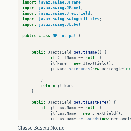
import
javax.swing.JFrame
;
import
javax.swing.JPanel
;
import
javax.swing.JTextField
;
import
javax.swing.SwingUtilities
;
import
javax.swing.JLabel
;
public
class
MPrincipal
{
public
JTextField
getJtfName
()
{
if
(
jtfName
==
null
)
{
jtfName
=
new
JTextField
();
jtfName
.
setBounds
(
new
Rectangle
(
10
}
return
jtfName
;
}
public
JTextField
getJtfLastName
()
{
if
(
jtfLastName
==
null
)
{
jtfLastName
=
new
JTextField
();
jtfLastName
.
setBounds
(
new
Rectangl
}
Classe BuscarNome
return
jtfLastName
;