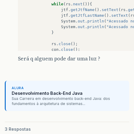
while
(
rs
.
next
()){
jtf
.
getJtfName
().
setText
(
rs
.
ge
jtf
.
getJtfLastName
().
setText
(
r
System
.
out
.
println
(
"Acessado n
System
.
out
.
println
(
"Acessado n
}
rs
.
close
();
con
.
close
();
Será q alguem pode dar uma luz ?
}
catch
(
Exception
ex
){
ex
.
printStackTrace
();
}
}
ALURA
Desenvolvimento Back-End Java
}
Sua Carreira em desenvolvimento back-end Java: dos
fundamentos à arquitetura de sistemas...
3 Respostas