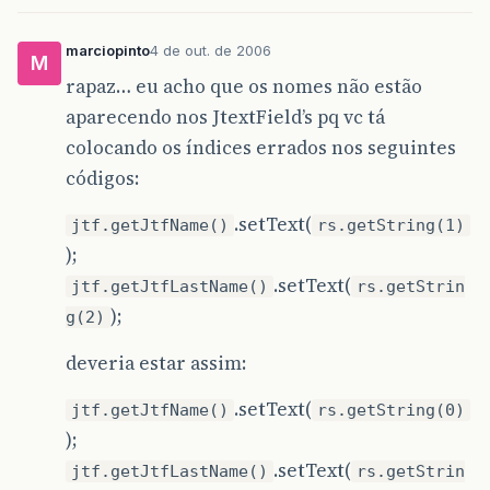
marciopinto
4 de out. de 2006
M
rapaz… eu acho que os nomes não estão
aparecendo nos JtextField’s pq vc tá
colocando os índices errados nos seguintes
códigos:
.setText(
jtf.getJtfName()
rs.getString(1)
);
.setText(
jtf.getJtfLastName()
rs.getStrin
);
g(2)
deveria estar assim:
.setText(
jtf.getJtfName()
rs.getString(0)
);
.setText(
jtf.getJtfLastName()
rs.getStrin