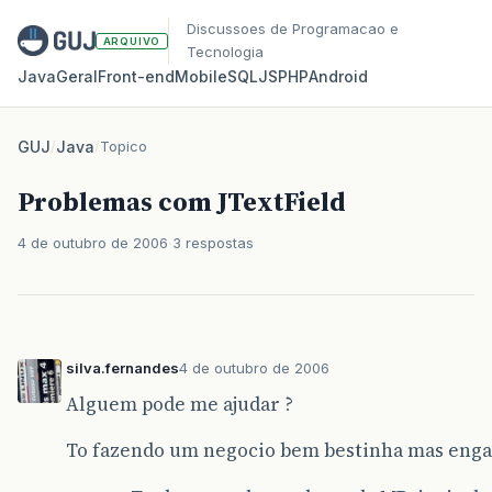
Discussoes de Programacao e
ARQUIVO
Tecnologia
Java
Geral
Front‑end
Mobile
SQL
JS
PHP
Android
GUJ
/
Java
/
Topico
Problemas com JTextField
4 de outubro de 2006
3 respostas
silva.fernandes
4 de outubro de 2006
Alguem pode me ajudar ?
To fazendo um negocio bem bestinha mas enga