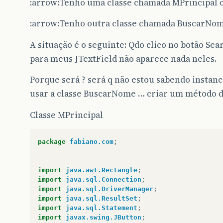
:arrow:Tenho uma classe chamada MPrincipal o
:arrow:Tenho outra classe chamada BuscarNome
A situação é o seguinte: Qdo clico no botão Sea
para meus JTextField não aparece nada neles.
Porque será ? será q não estou sabendo instanci
usar a classe BuscarNome … criar um método d
Classe MPrincipal
package
fabiano.com
;
import
java.awt.Rectangle
;
import
java.sql.Connection
;
import
java.sql.DriverManager
;
import
java.sql.ResultSet
;
import
java.sql.Statement
;
import
javax.swing.JButton
;