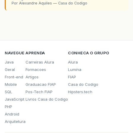
Por Alexandre Aquiles — Casa do Codigo
NAVEGUE
APRENDA
CONHECA O GRUPO
Java
Carreiras Alura
Alura
Geral
Formacoes
Lumina
Front-end
Artigos
FIAP
Mobile
Graduacao FIAP
Casa do Codigo
SQL
Pos-Tech FIAP
Hipsters.tech
JavaScript
Livros Casa do Codigo
PHP
Android
Arquitetura