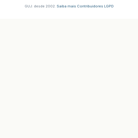
GUJ: desde 2002.
·
Saiba mais
·
Contribuidores
·
LGPD