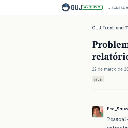
Discussoe
ARQUIVO
GUJ
Front-end
/
/
T
Problem
relatóri
22 de março de 2
java
Fee_Souz
Pessoal 
primeira