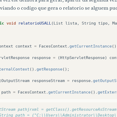
viando o codigo que gera o relatorio se alguem pu
ic
void
relatorioUSALL
(
List
lista
,
String
tipo
,
Ma
ontext
context
=
FacesContext
.
getCurrentInstance
()
rvletResponse
response
=
(
HttpServletResponse
)
con
ternalContext
().
getResponse
();
tOutputStream
responseStream
=
response
.
getOutputS
path
=
FacesContext
.
getCurrentInstance
().
getExter
tStream pathjrxml = getClass().getResourceAsStream
String path = ("C:\\Users\\Administrator\\Desktop\