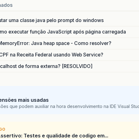
nados
exporterXLS
.
setParameter
(
JRXlsExporterParameter
.
exporterXLS
.
setParameter
(
JRXlsExporterParameter
.
utar uma classe java pelo prompt do windows
exporterXLS
.
setParameter
(
JRXlsExporterParameter
.
exporterXLS
.
exportReport
();
o executar função JavaScript após página carregada
responseStream
.
flush
();
responseStream
.
close
();
MemoryError: Java heap space - Como resolver?
context
.
renderResponse
();
context
.
responseComplete
();
CPF na Receita Federal usando Web Service?
else
if
(
tip
.
equals
(
"2"
))
{
calhost de forma externa? [RESOLVIDO]
response
.
addHeader
(
"Content-disposition"
,
"attac
JasperReport
pathReport
=
JasperCompileManager
.
compileReport
(
path
);
JasperPrint
print
=
JasperFillManager
.
fillReport
ensões mais usadas
new
JRBeanCollectionDataSource
(
lista
));
sões que podem auxiliar na hora desenvolvimento na IDE Visual St
ServletOutputStream
servletOutputStream
=
respon
JRDocxExporter
docxExporter
=
new
JRDocxExporter
docxExporter
.
setParameter
(
JRExporterParameter
.
JA
docxExporter
.
setParameter
(
JRExporterParameter
.
OU
IGO
ssertivo: Testes e qualidade de codigo em...
docxExporter
.
exportReport
();