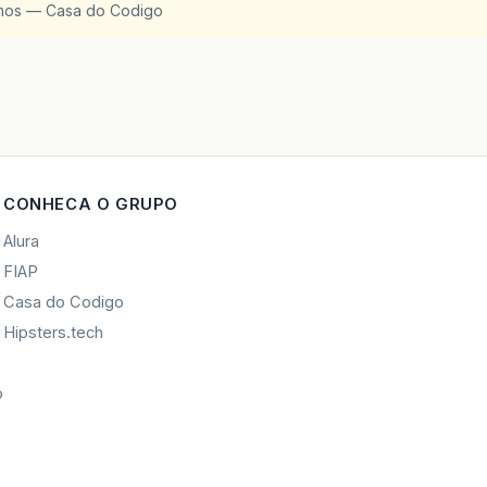
amos — Casa do Codigo
FacesContext
.
getCurrentInstance
().
responseComple
h
(
Exception
e
)
{
printStackTrace
();
CONHECA O GRUPO
Alura
FIAP
Casa do Codigo
Hipsters.tech
o