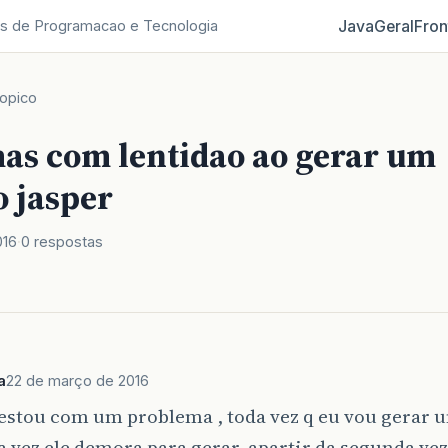
Java
Geral
Fron
s de Programacao e Tecnologia
opico
as com lentidao ao gerar um
o jasper
016
0 respostas
a
22 de março de 2016
estou com um problema , toda vez q eu vou gerar u
 vez ele demora para gerar, apartir da segunda vez