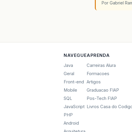
Por Gabriel R
}
}
catc
e
.
}
NAVEGUE
APRENDA
Java
Carreiras Alura
Geral
Formacoes
Front-end
Artigos
Mobile
Graduacao FIAP
SQL
Pos-Tech FIAP
JavaScript
Livros Casa do Codig
PHP
Android
Arquitetura