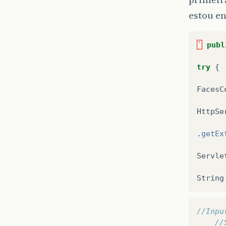
estou en
`
publ
try
{
FacesC
HttpSe
.
getEx
Servle
String
//Inpu
//