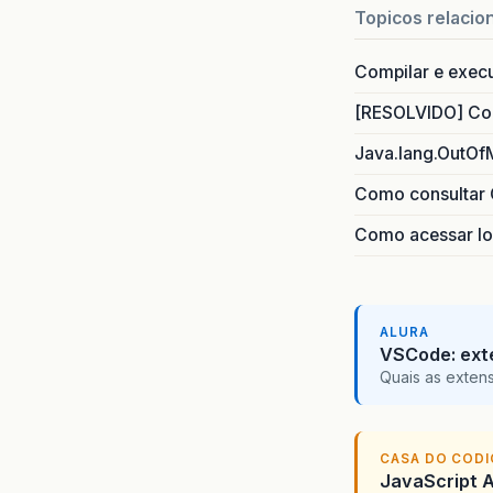
Topicos relacio
Compilar e exec
[RESOLVIDO] Com
Java.lang.OutOf
Como consultar 
}
Como acessar lo
ALURA
VSCode: ext
Quais as exten
CASA DO COD
JavaScript A