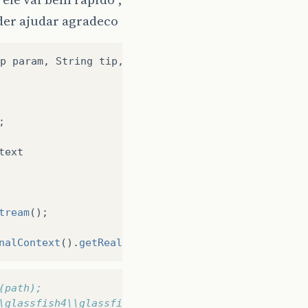
der ajudar agradeco
p
param
,
String
tip
,
String
nomrel
)
{
;
text
tream
();
nalContext
().
getRealPath
(
"/Report/"
+
tipo
+
“
.
jr
(path);
\glassfish4\\glassfish\\domains\\domain1\\applicat