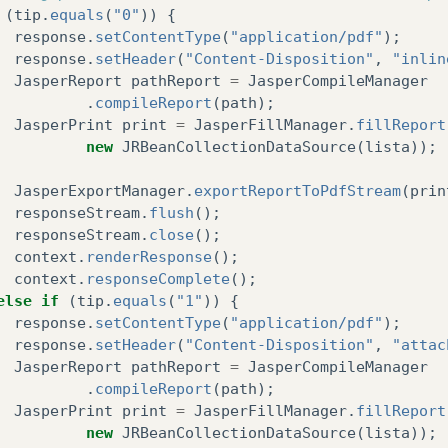
(
tip
.
equals
(
"0"
))
{
response
.
setContentType
(
"application/pdf"
);
response
.
setHeader
(
"Content-Disposition"
,
"inlin
JasperReport
pathReport
=
JasperCompileManager
.
compileReport
(
path
);
JasperPrint
print
=
JasperFillManager
.
fillReport
new
JRBeanCollectionDataSource
(
lista
));
JasperExportManager
.
exportReportToPdfStream
(
prin
responseStream
.
flush
();
responseStream
.
close
();
context
.
renderResponse
();
context
.
responseComplete
();
else
if
(
tip
.
equals
(
"1"
))
{
response
.
setContentType
(
"application/pdf"
);
response
.
setHeader
(
"Content-Disposition"
,
"attac
JasperReport
pathReport
=
JasperCompileManager
.
compileReport
(
path
);
JasperPrint
print
=
JasperFillManager
.
fillReport
new
JRBeanCollectionDataSource
(
lista
));