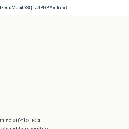
t‑end
Mobile
SQL
JS
PHP
Android
m relatório pela
 ele vai bem rapido ,