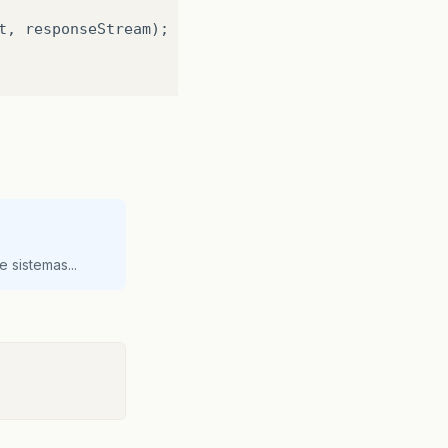
t
,
responseStream
);
hment; filename="
+
nomrel
+
".xls"
);
 sistemas...
(
pathReport
,
param
,
se
.
getOutputStream
();
JASPER_PRINT
,
print
);
OUTPUT_STREAM
,
servletOutputStream
);
IS_ONE_PAGE_PER_SHEET
,
Boolean
.
TRUE
);