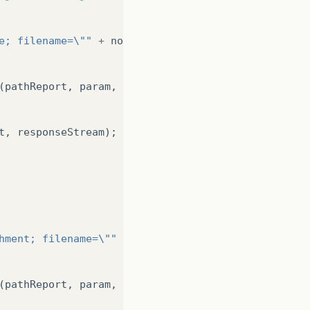
e; filename=\""
+
nomrel
+
".pdf\""
);
(
pathReport
,
param
,
t
,
responseStream
);
hment; filename=\""
+
nomrel
+
".pdf\""
);
(
pathReport
,
param
,