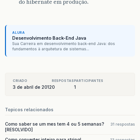
do hibernate em produção.
ALURA
Desenvolvimento Back-End Java
Sua Carreira em desenvolvimento back-end Java: dos
fundamentos à arquitetura de sistemas...
CRIADO
RESPOSTAS
PARTICIPANTES
3 de abril de 2012
0
1
Topicos relacionados
Como saber se um mes tem 4 ou 5 semanas?
31 respostas
[RESOLVIDO]
Como converter inteiro para string!
13 respostas