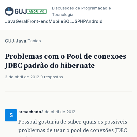
Discussoes de Programacao e
ARQUIVO
Tecnologia
Java
Geral
Front‑end
Mobile
SQL
JS
PHP
Android
GUJ
/
Java
/
Topico
Problemas com o Pool de conexoes
JDBC padrão do hibernate
3 de abril de 2012
0 respostas
srmachado
3 de abril de 2012
S
Pessoal gostaria de saber quais os possiveis
problemas de usar o pool de conexões JDBC