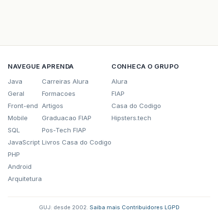
NAVEGUE
APRENDA
CONHECA O GRUPO
Java
Carreiras Alura
Alura
Geral
Formacoes
FIAP
Front-end
Artigos
Casa do Codigo
Mobile
Graduacao FIAP
Hipsters.tech
SQL
Pos-Tech FIAP
JavaScript
Livros Casa do Codigo
PHP
Android
Arquitetura
GUJ: desde 2002.
·
Saiba mais
·
Contribuidores
·
LGPD