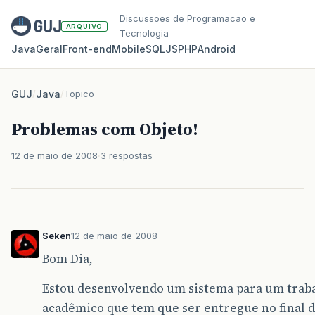
Discussoes de Programacao e
ARQUIVO
Tecnologia
Java
Geral
Front‑end
Mobile
SQL
JS
PHP
Android
GUJ
/
Java
/
Topico
Problemas com Objeto!
12 de maio de 2008
3 respostas
Seken
12 de maio de 2008
Bom Dia,
Estou desenvolvendo um sistema para um trab
acadêmico que tem que ser entregue no final d