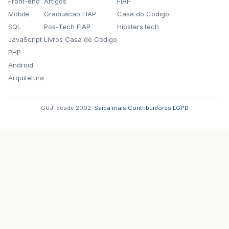
Front-end
Artigos
FIAP
Mobile
Graduacao FIAP
Casa do Codigo
SQL
Pos-Tech FIAP
Hipsters.tech
JavaScript
Livros Casa do Codigo
PHP
Android
Arquitetura
GUJ: desde 2002.
·
Saiba mais
·
Contribuidores
·
LGPD