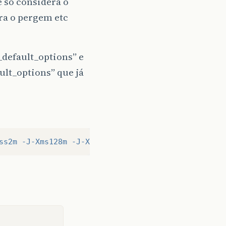
 só considera o
ra o pergem etc
_default_options” e
lt_options” que já
ss2m -J-Xms128m -J-XX:PermSize=256m -J-XX:MaxPermS