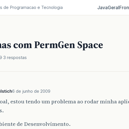
Java
Geral
Fron
s de Programacao e Tecnologia
as com PermGen Space
9
3 respostas
lstich
6 de junho de 2009
soal, estou tendo um problema ao rodar minha apl
s.
iente de Desenvolvimento.