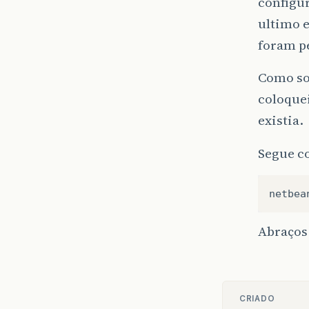
configur
ultimo 
foram p
Como sol
coloque
existia.
Segue c
netbea
Abraços
CRIADO