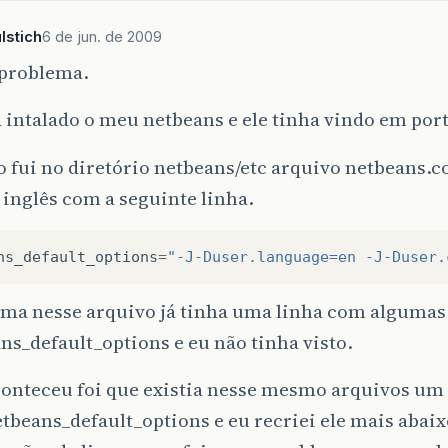
lstich
6 de jun. de 2009
 problema.
 intalado o meu netbeans e ele tinha vindo em por
 fui no diretório netbeans/etc arquivo netbeans.co
 inglês com a seguinte linha.
ns_default_options
=
"-J-Duser.language=en -J-Duser.
ima nesse arquivo já tinha uma linha com algumas
ns_default_options e eu não tinha visto.
conteceu foi que existia nesse mesmo arquivos um
beans_default_options e eu recriei ele mais abai