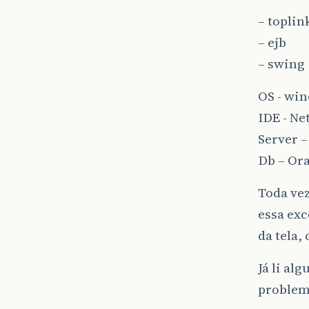
– toplin
– ejb
– swing
OS - win
IDE - Ne
Server –
Db – Or
Toda vez
essa exc
da tela,
Já li al
problema