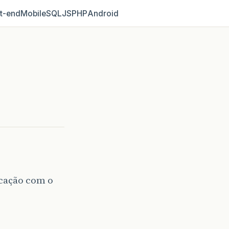
t‑end
Mobile
SQL
JS
PHP
Android
icação com o