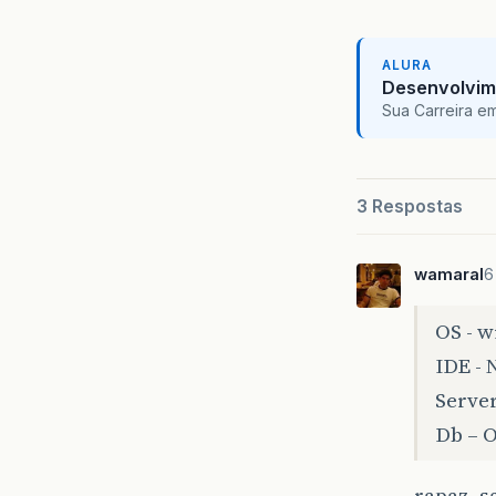
ALURA
Desenvolvim
Sua Carreira e
3 Respostas
wamaral
6
OS - w
IDE - 
Server
Db – 
rapaz, s