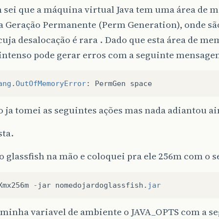
sei que a máquina virtual Java tem uma área de 
 Geração Permanente (Perm Generation), onde s
cuja desalocação é rara . Dado que esta área de me
 intenso pode gerar erros com a seguinte mensage
ang
.
OutOfMemoryError
:
PermGen
space
o ja tomei as seguintes ações mas nada adiantou ai
sta.
 o glassfish na mão e coloquei pra ele 256m com o
Xmx256m
-
jar
nomedojardoglassfish
.
jar
a minha variavel de ambiente o JAVA_OPTS com a se