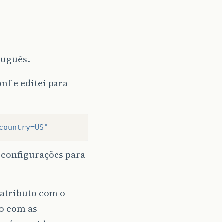
tuguês.
nf e editei para
country=US"
 configurações para
 atributo com o
xo com as