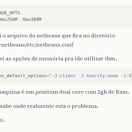
AVA_OPTS
Xms256M
-
Xmx384M
ei o arquivo do netbeans que fica no diretório
netbeans/etc/netbeans.conf
i as opções de memória pra ide utilizar tbm.
ns_default_options
=
"-J-client -J-Xverify:none -J-X
aquina é um pentium dual core com 2gb de Ram.
sabe onde realmente esta o problema.
o.