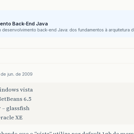
ento Back-End Java
m desenvolvimento back-end Java: dos fundamentos à arquitetura de
 de jun. de 2009
indows vista
NetBeans 6.5
 – glassfish
Oracle XE
abendo que o “vista” utiliza por default 1gb de mem