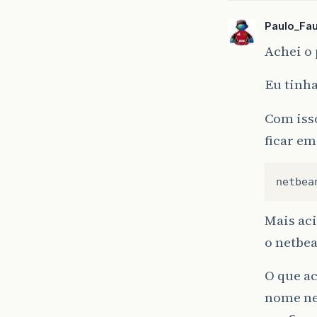
Paulo_Fau
Achei o
Eu tinha
Com isso
ficar em
netbea
Mais ac
o netbea
O que a
nome net