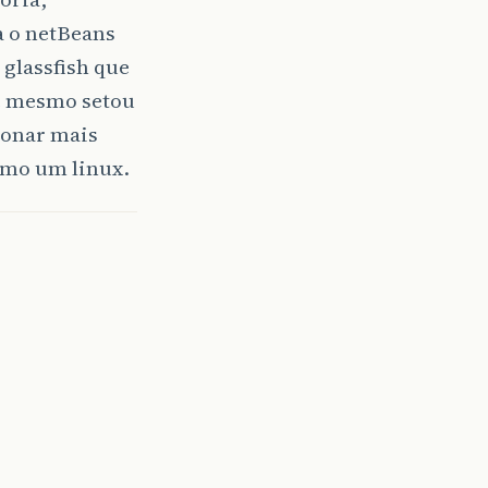
a o netBeans
glassfish que
e mesmo setou
cionar mais
smo um linux.