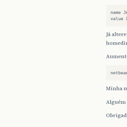
name
J
value
Já alter
homedir
Aumente
netbea
Minha m
Alguém 
Obrigad