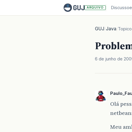
Discussoe
ARQUIVO
GUJ
Java
/
/
Topico
Problem
6 de junho de 200
Paulo_Fau
Olá pes
netbean
Meu amb