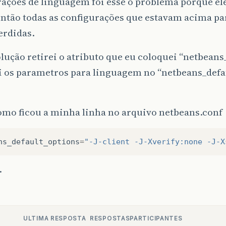
ações de linguagem foi esse o problema porque ele
então todas as configurações que estavam acima pa
erdidas.
ução retirei o atributo que eu coloquei “netbeans
i os parametros para linguagem no “netbeans_defau
omo ficou a minha linha no arquivo netbeans.conf
ns_default_options
=
"-J-client -J-Xverify:none -J-X
.
ULTIMA RESPOSTA
RESPOSTAS
PARTICIPANTES