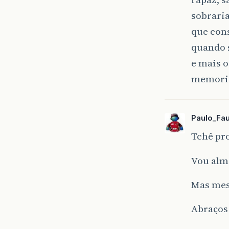
sobraria
que con
quando 
e mais o
memoria
Paulo_Fau
Tchê pr
Vou almo
Mas mes
Abraços