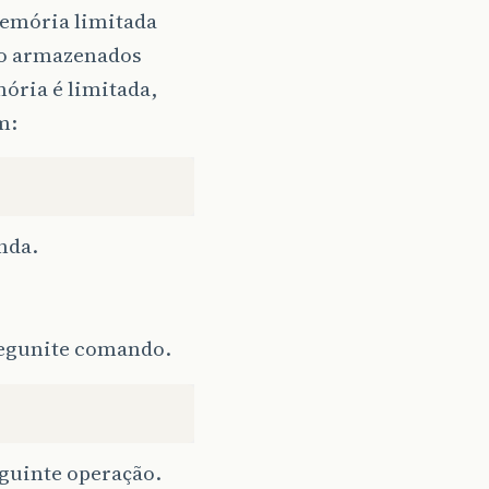
memória limitada
ão armazenados
mória é limitada,
m:
nda.
 segunite comando.
guinte operação.