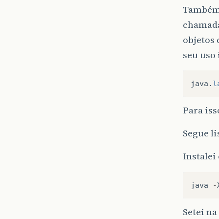
Também 
chamada
objetos 
seu uso
java
.
l
Para iss
Segue li
Instalei
java
-
Setei n