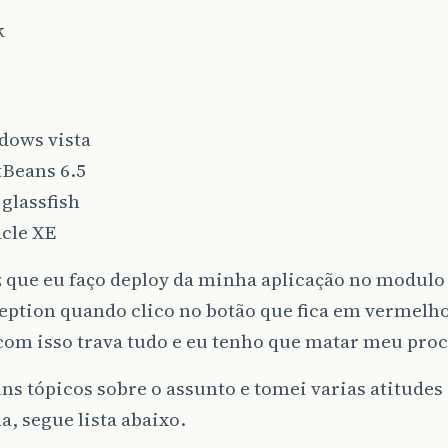
k
dows vista
tBeans 6.5
 glassfish
acle XE
 que eu faço deploy da minha aplicação no modulo
eption quando clico no botão que fica em vermelho
 com isso trava tudo e eu tenho que matar meu pro
guns tópicos sobre o assunto e tomei varias atitudes
, segue lista abaixo.