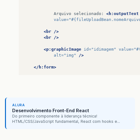
Arquivo
selecionado:
<h:outputText
value=
"#{fileUploadBean.nomeArquiv
<br
/>
<br
/>
<p:graphicImage
id=
"idimagem"
value=
"#
alt=
"img"
/>
</h:form>
ALURA
Desenvolvimento Front-End React
Do primeiro componente à liderança técnica!
HTML/CSS/JavaScript fundamental, React com hooks e...