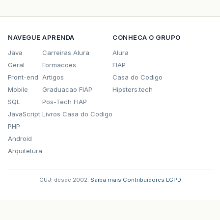
NAVEGUE
APRENDA
CONHECA O GRUPO
Java
Carreiras Alura
Alura
Geral
Formacoes
FIAP
Front-end
Artigos
Casa do Codigo
Mobile
Graduacao FIAP
Hipsters.tech
SQL
Pos-Tech FIAP
JavaScript
Livros Casa do Codigo
PHP
Android
Arquitetura
GUJ: desde 2002.
·
Saiba mais
·
Contribuidores
·
LGPD