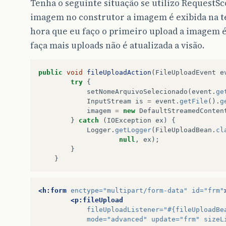
Tenha o seguinte situação se utilizo RequestSc
imagem no construtor a imagem é exibida na te
hora que eu faço o primeiro upload a imagem é 
faça mais uploads não é atualizada a visão.
public
void
fileUploadAction
(
FileUploadEvent
e
try
{
setNomeArquivoSelecionado
(
event
.
ge
InputStream
is
=
event
.
getFile
().
g
imagem
=
new
DefaultStreamedConten
}
catch
(
IOException
ex
)
{
Logger
.
getLogger
(
FileUploadBean
.
cl
null
,
ex
);
}
}
<h:form
enctype=
"multipart/form-data"
id=
"frm"
<p:fileUpload
fileUploadListener=
"#{fileUploadBe
mode=
"advanced"
update=
"frm"
sizeL