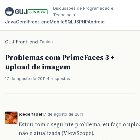
Discussoes de Programacao e
ARQUIVO
Tecnologia
Java
Geral
Front‑end
Mobile
SQL
JS
PHP
Android
GUJ
/
Front-end
/
Topico
Problemas com PrimeFaces 3 +
upload de imagem
17 de agosto de 2011
4 respostas
joede.fadel
17 de agosto de 2011
Estou com o seguinte problema, eu faço o upl
não é atualizada (ViewScope).