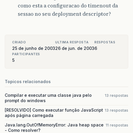
como esta a configuracao do timenout da
sessao no seu deployment descriptor?
CRIADO
ULTIMA RESPOSTA
RESPOSTAS
25 de junho de 2003
26 de jun. de 2003
6
PARTICIPANTES
5
Topicos relacionados
Compilar e executar uma classe java pelo
13 respostas
prompt do windows
[RESOLVIDO] Como executar função JavaScript
13 respostas
após página carregada
Java.lang.OutOfMemoryError: Java heap space
11 respostas
- Como resolver?