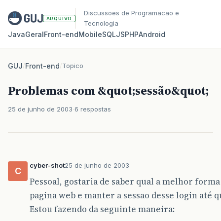
Discussoes de Programacao e
ARQUIVO
Tecnologia
Java
Geral
Front‑end
Mobile
SQL
JS
PHP
Android
GUJ
/
Front-end
/
Topico
Problemas com &quot;sessão&quot;
25 de junho de 2003
6 respostas
cyber-shot
25 de junho de 2003
C
Pessoal, gostaria de saber qual a melhor for
pagina web e manter a sessao desse login até 
Estou fazendo da seguinte maneira: