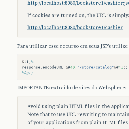
http://localhost:8080/bookstore1/cashier;j
If cookies are turned on, the URL is simply
http://localhost:8080/bookstore1/cashier
Para utilizar esse recurso em seus JSP’s utilize
&
lt
;
%
response
.
encodeURL
&
#
40
;
"/store/catalog"
&
#
41
;;
%&gt;
IMPORTANTE: extraído de sites do Websphere:
Avoid using plain HTML files in the applica
Note that to use URL rewriting to maintain 
of your applications from plain HTML files 