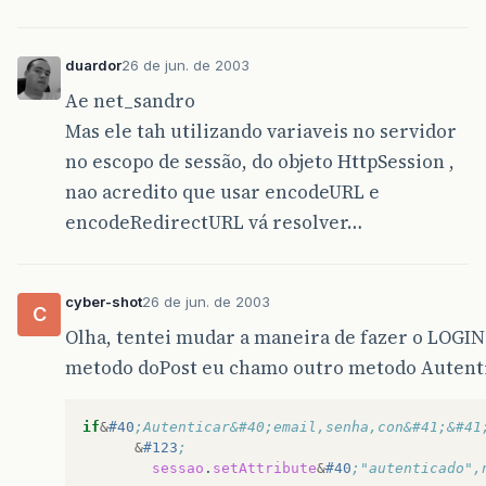
duardor
26 de jun. de 2003
Ae net_sandro
Mas ele tah utilizando variaveis no servidor
no escopo de sessão, do objeto HttpSession ,
nao acredito que usar encodeURL e
encodeRedirectURL vá resolver…
cyber-shot
26 de jun. de 2003
C
Olha, tentei mudar a maneira de fazer o LOGI
metodo doPost eu chamo outro metodo Autentica
if
&
#40
;Autenticar&#40;email,senha,con&#41;&#41
&
#123
;
sessao
.
setAttribute
&
#40
;"autenticado",