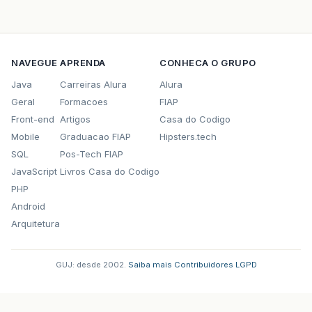
NAVEGUE
APRENDA
CONHECA O GRUPO
Java
Carreiras Alura
Alura
Geral
Formacoes
FIAP
Front-end
Artigos
Casa do Codigo
Mobile
Graduacao FIAP
Hipsters.tech
SQL
Pos-Tech FIAP
JavaScript
Livros Casa do Codigo
PHP
Android
Arquitetura
GUJ: desde 2002.
·
Saiba mais
·
Contribuidores
·
LGPD