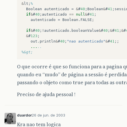
&
lt
;
%
Boolean
autenticado
=
&
#
40
;
Boolean
&
#
41
;
sessi
if
&
#
40
;
autenticado
==
null
&
#
41
;
autenticado
=
Boolean
.
FALSE
;
if
&
#
40
;
!
autenticado
.
booleanValue
&
#
40
;
&
#
41
;
&
#
&
#
123
;
out
.
println
&
#
40
;
"nao autenticado"
&
#
41
;;
...
..
%&gt;
O que ocorre é que so funciona para a pagina qu
quando eu “mudo” de página a sessão é perdida
passando o objeto como true para todas as out
Preciso de ajuda pessoal !
duardor
26 de jun. de 2003
Kra nao tem logica