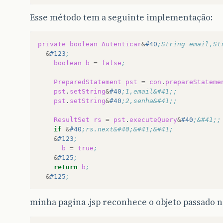
Esse método tem a seguinte implementação:
private
boolean
Autenticar
&
#40
;String email,St
&
#123
;
boolean
b
=
false
;
PreparedStatement
pst
=
con
.
prepareStateme
pst
.
setString
&
#40
;1,email&#41;;
pst
.
setString
&
#40
;2,senha&#41;;
ResultSet
rs
=
pst
.
executeQuery
&
#40
;&#41;;
if
&
#40
;rs.next&#40;&#41;&#41;
&
#123
;
b
=
true
;
&
#125
;
return
b
;
&
#125
;
minha pagina .jsp reconhece o objeto passado n