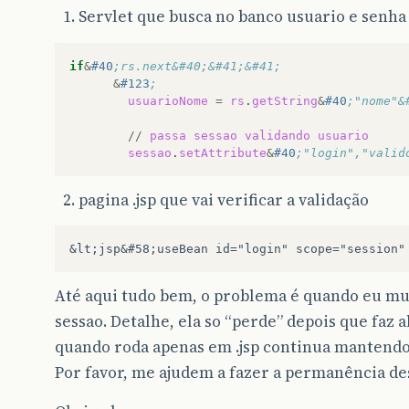
Servlet que busca no banco usuario e senha 
if
&
#40
;rs.next&#40;&#41;&#41;
&
#123
;
usuarioNome
=
rs
.
getString
&
#40
;"nome"&
//
passa
sessao
validando
usuario
sessao
.
setAttribute
&
#40
;"login","valid
pagina .jsp que vai verificar a validação
Até aqui tudo bem, o problema é quando eu mud
sessao. Detalhe, ela so “perde” depois que faz 
quando roda apenas em .jsp continua mantendo 
Por favor, me ajudem a fazer a permanência des