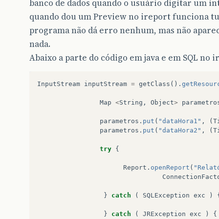
banco de dados quando o usuário digitar um in
quando dou um Preview no ireport funciona tu
programa não dá erro nenhum, mas não aparec
nada.
Abaixo a parte do código em java e em SQL no i
InputStream
inputStream
=
getClass
().
getResour
Map
<
String
,
Object
>
parametro
parametros
.
put
(
"dataHora1"
,
(
T
parametros
.
put
(
"dataHora2"
,
(
T
try
{
Report
.
openReport
(
"Relat
ConnectionFact
}
catch
(
SQLException
exc
)
}
catch
(
JRException
exc
)
{