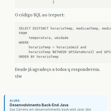
}
O código SQL no ireport:
SELECT
DISTINCT
horarioTemp
,
medicaoTemp
,
medi
FROM
temperatura
,
umidade
WHERE
horarioTemp
=
horarioUmid
and
horarioTemp
BETWEEN
$P
{
dataHora1
}
and
$P
{
ORDER
BY
horarioTemp
Desde já agradeço a todos q responderem.
vlw
ALURA
Desenvolvimento Back-End Java
Sua Carreira em desenvolvimento back-end Java: dos