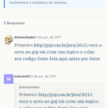
fundamentos à arquitetura de sistemas...
5 Respostas
drsmachado
21 de jun. de 2011
Primeiro
http://guj.com.br/java/50115-voce-e-
novo-no-guj-vai-criar-um-topico-e-colar-
seu-codigo-fonte-leia-aqui-antes-por-favor
marcos3r
21 de jun. de 2011
M
drsmachado:
Primeiro
http://guj.com.br/java/50115-
voce-e-novo-no-guj-vai-criar-um-topico-
e-colar-seu-codigo-fonte-leia-aqui-