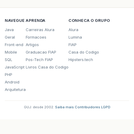
NAVEGUE
APRENDA
CONHECA O GRUPO
Java
Carreiras Alura
Alura
Geral
Formacoes
Lumina
Front-end
Artigos
FIAP
Mobile
Graduacao FIAP
Casa do Codigo
SQL
Pos-Tech FIAP
Hipsters.tech
JavaScript
Livros Casa do Codigo
PHP
Android
Arquitetura
GUJ: desde 2002.
·
Saiba mais
·
Contribuidores
·
LGPD