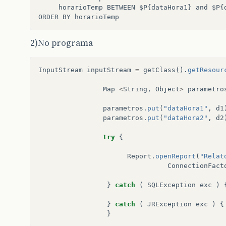
horarioTemp
BETWEEN
$P
{
dataHora1
}
and
$P
{
ORDER
BY
horarioTemp
2)No programa
InputStream
inputStream
=
getClass
().
getResour
Map
<
String
,
Object
>
parametro
parametros
.
put
(
"dataHora1"
,
d1
parametros
.
put
(
"dataHora2"
,
d2
try
{
Report
.
openReport
(
"Relat
ConnectionFact
}
catch
(
SQLException
exc
)
}
catch
(
JRException
exc
)
{
}