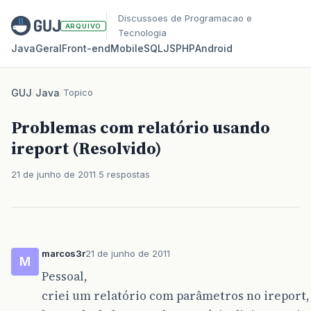
Discussoes de Programacao e
ARQUIVO
Tecnologia
Java
Geral
Front‑end
Mobile
SQL
JS
PHP
Android
GUJ
/
Java
/
Topico
Problemas com relatório usando
ireport (Resolvido)
21 de junho de 2011
5 respostas
marcos3r
21 de junho de 2011
M
Pessoal,
criei um relatório com parâmetros no ireport,