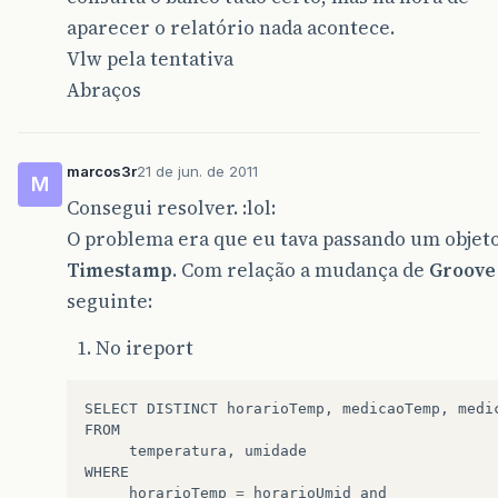
aparecer o relatório nada acontece.
Vlw pela tentativa
Abraços
marcos3r
21 de jun. de 2011
M
Consegui resolver. :lol:
O problema era que eu tava passando um objet
Timestamp
. Com relação a mudança de
Groove
seguinte:
No ireport
SELECT
DISTINCT
horarioTemp
,
medicaoTemp
,
medi
FROM
temperatura
,
umidade
WHERE
horarioTemp
=
horarioUmid
and