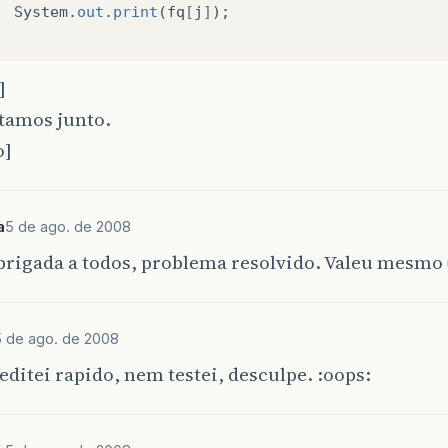
System
.
out
.
print
(
fq
[
j
]
);
]
tamos junto.
o]
a
5 de ago. de 2008
brigada a todos, problema resolvido. Valeu mesmo
5 de ago. de 2008
editei rapido, nem testei, desculpe. :oops: