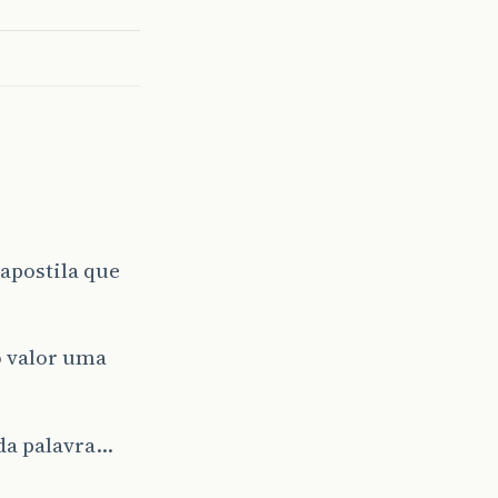
apostila que
o valor uma
nda palavra…