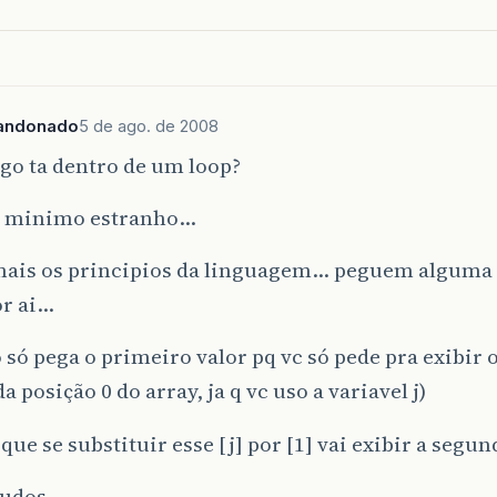
andonado
5 de ago. de 2008
go ta dentro de um loop?
no minimo estranho…
mais os principios da linguagem… peguem alguma 
or ai…
 só pega o primeiro valor pq vc só pede pra exibir 
da posição 0 do array, ja q vc uso a variavel j)
que se substituir esse [j] por [1] vai exibir a segu
tudos…