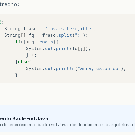
trecho:
0
;
String
frase
=
"javais;terr;ible"
;
String
[]
fq
=
frase
.
split
(
";"
);
if
(
j
<
fq
.
length
){
System
.
out
.
print
(
fq
[
j
]
);
j
++
;
}
else
{
System
.
out
.
println
(
"array estourou"
);
}
ento Back-End Java
m desenvolvimento back-end Java: dos fundamentos à arquitetura de