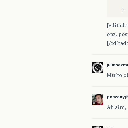
}
[editado
opz, pos
[/editad
julianazm
Muito o
peczenyj
Ah sim, 