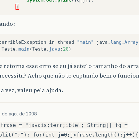
}
nando:
terribleException
in
thread
"main"
java
.
lang
.
Array
Teste
.
main
(
Teste
.
java
:
20
)
 retorna esse erro se eu já setei o tamanho do arr
 necessita? Acho que não to captando bem o funci
 vez, valeu pela ajuda.
5 de ago. de 2008
 frase = "javais;terr;ible"; String[] fq =
plit(";"); for(int j=0;j<frase.length();j++){