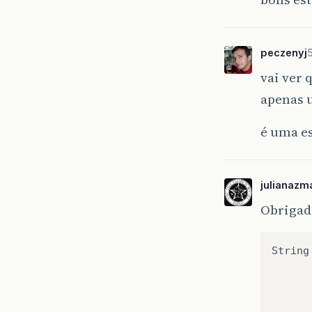
peczenyj
vai ver 
apenas 
é uma es
julianazm
Obrigada
String