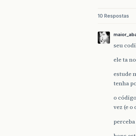
10 Respostas
maior_ab
seu codi
ele ta 
estude 
tenha p
o código
vez (e o 
perceba 
bons es