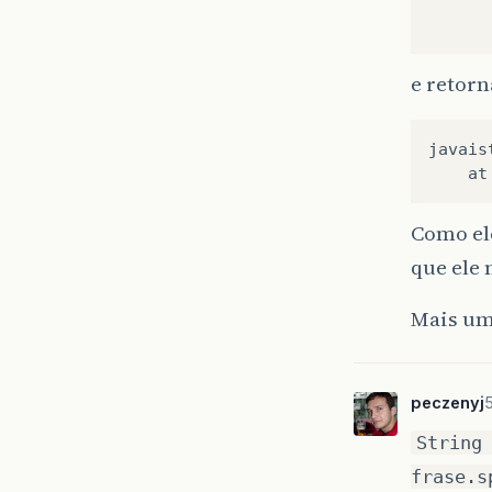
e retor
javais
at
Como ele
que ele
Mais uma
peczenyj
String
frase.s