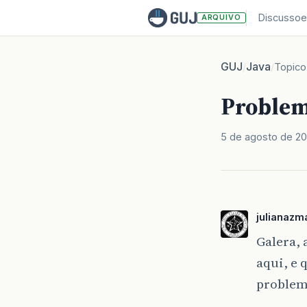
Discussoe
ARQUIVO
GUJ
Java
/
/
Topico
Problem
5 de agosto de 2
julianazm
Galera, 
aqui, e 
problema