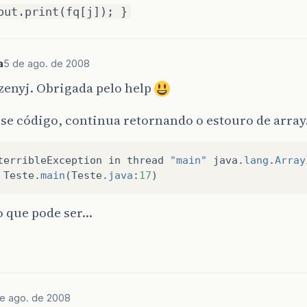
out.print(fq[j]); }
a
5 de ago. de 2008
zenyj. Obrigada pelo help
se código, continua retornando o estouro de arra
terribleException
in
thread
"main"
java
.
lang
.
Array
Teste
.
main
(
Teste
.
java
:
17
)
o que pode ser…
e ago. de 2008