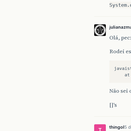
System.
julianazm
Olá, pec
Rodei es
javais
at
Não sei 
[]'s
thingol
5 d
T