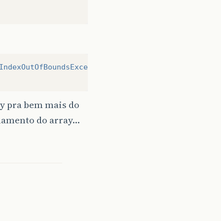
IndexOutOfBoundsException
:
3
ay pra bem mais do
onamento do array…