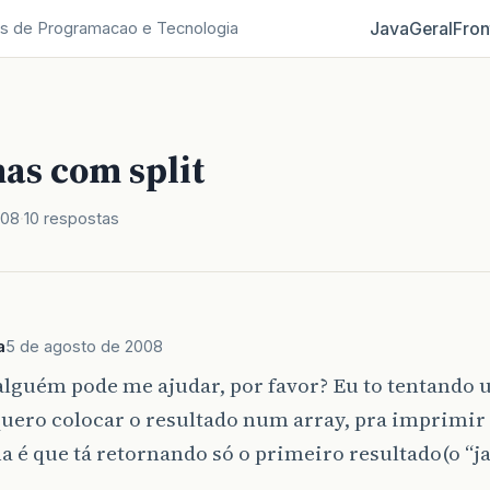
Java
Geral
Fron
s de Programacao e Tecnologia
as com split
008
10 respostas
a
5 de agosto de 2008
alguém pode me ajudar, por favor? Eu to tentando u
quero colocar o resultado num array, pra imprimir
 é que tá retornando só o primeiro resultado(o “j