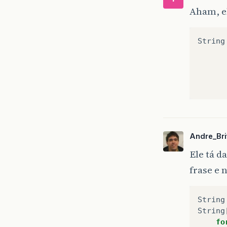
Aham, el
String
Andre_Bri
Ele tá d
frase e 
String
String
fo