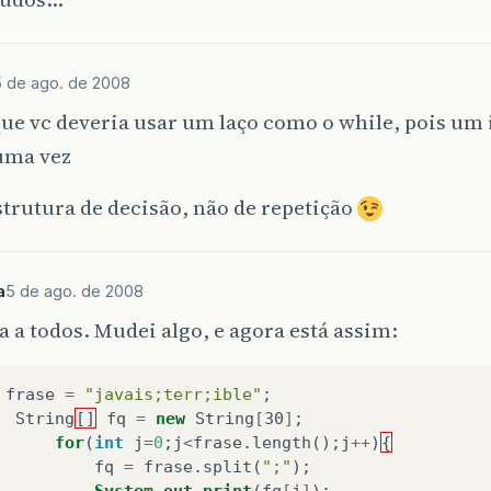
5 de ago. de 2008
que vc deveria usar um laço como o while, pois um 
uma vez
trutura de decisão, não de repetição
a
5 de ago. de 2008
 a todos. Mudei algo, e agora está assim:
frase
=
"javais;terr;ible"
;
String
[]
fq
=
new
String
[
30
]
;
for
(
int
j
=
0
;
j
<
frase
.
length
();
j
++
)
{
fq
=
frase
.
split
(
";"
);
System
.
out
.
print
(
fq
[
j
]
);