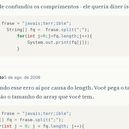
e confundiu os comprimentos - ele queria dizer is
frase
=
"javais;terr;ible"
;
String
[]
fq
=
frase
.
split
(
";"
);
for
(
int
j
=
0
;
j
<
fq
.
length
;
j
++
){
System
.
out
.
print
(
fq
[
j
]
);
}
to
5 de ago. de 2008
ando esse erro aí por causa do length. Você pega o
não o tamanho do array que você tem.
frase
=
"javais;terr;ible"
;
[]
fq
=
frase
.
split
(
";"
);
r
(
int
j
=
0
;
j
<
fq
.
length
;
j
++
){