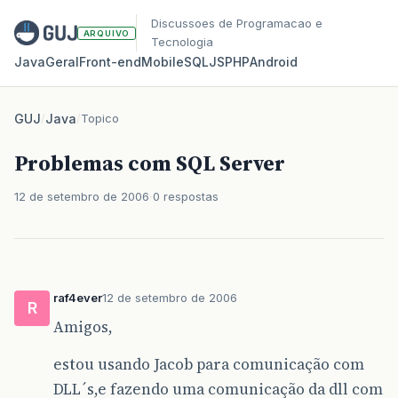
Discussoes de Programacao e
ARQUIVO
Tecnologia
Java
Geral
Front‑end
Mobile
SQL
JS
PHP
Android
GUJ
/
Java
/
Topico
Problemas com SQL Server
12 de setembro de 2006
0 respostas
raf4ever
12 de setembro de 2006
R
Amigos,
estou usando Jacob para comunicação com
DLL´s,e fazendo uma comunicação da dll com