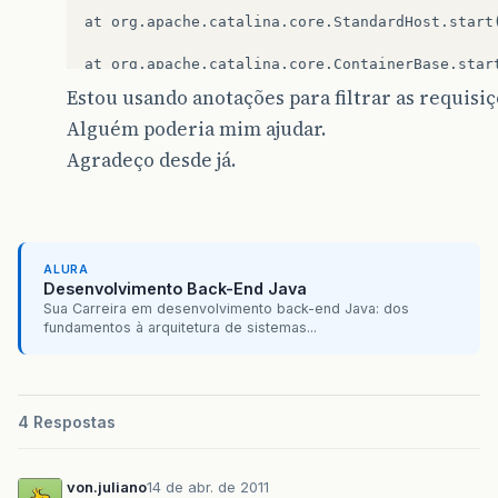
at
org
.
apache
.
catalina
.
core
.
StandardHost
.
start
at
org
.
apache
.
catalina
.
core
.
ContainerBase
.
star
Estou usando anotações para filtrar as requisiç
at
org
.
apache
.
catalina
.
core
.
StandardEngine
.
sta
Alguém poderia mim ajudar.
at
org
.
apache
.
catalina
.
core
.
StandardService
.
st
Agradeço desde já.
at
org
.
apache
.
catalina
.
core
.
StandardServer
.
sta
at
org
.
apache
.
catalina
.
startup
.
Catalina
.
start
(
ALURA
at
sun
.
reflect
.
NativeMethodAccessorImpl
.
invoke
Desenvolvimento Back-End Java
Sua Carreira em desenvolvimento back-end Java: dos
at
sun
.
reflect
.
NativeMethodAccessorImpl
.
invoke
fundamentos à arquitetura de sistemas...
at
sun
.
reflect
.
DelegatingMethodAccessorImpl
.
in
at
java
.
lang
.
reflect
.
Method
.
invoke
(
Unknown
Sou
4 Respostas
at
org
.
apache
.
catalina
.
startup
.
Bootstrap
.
start
von.juliano
at
org
.
apache
14 de abr. de 2011
.
catalina
.
startup
.
Bootstrap
.
main
(