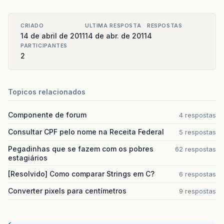
at
org
.
apache
.
catalina
.
core
.
StandardHost
.
start
at
org
.
apache
.
catalina
.
core
.
ContainerBase
.
star
CRIADO
ULTIMA RESPOSTA
RESPOSTAS
14 de abril de 2011
14 de abr. de 2011
4
at
org
.
apache
.
catalina
.
core
.
StandardEngine
.
sta
PARTICIPANTES
2
at
org
.
apache
.
catalina
.
core
.
StandardService
.
st
at
org
.
apache
.
catalina
.
core
.
StandardServer
.
sta
Topicos relacionados
at
org
.
apache
.
catalina
.
startup
.
Catalina
.
start
(
Componente de forum
4 respostas
at
sun
.
reflect
.
NativeMethodAccessorImpl
.
invoke
Consultar CPF pelo nome na Receita Federal
5 respostas
at
sun
.
reflect
.
NativeMethodAccessorImpl
.
invoke
Pegadinhas que se fazem com os pobres
62 respostas
at
sun
.
reflect
.
DelegatingMethodAccessorImpl
.
in
estagiários
[Resolvido] Como comparar Strings em C?
at
java
.
lang
.
reflect
.
Method
.
invoke
(
Unknown
Sou
6 respostas
Converter pixels para centímetros
9 respostas
at
org
.
apache
.
catalina
.
startup
.
Bootstrap
.
start
at
org
.
apache
.
catalina
.
startup
.
Bootstrap
.
main
(