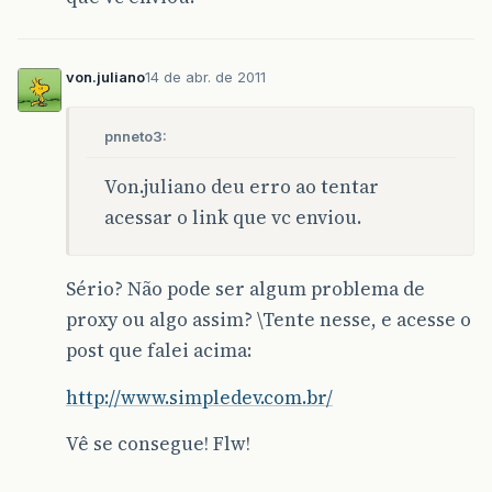
GRAVE
:
Exception
starting
filter
struts2
von.juliano
14 de abr. de 2011
Unable
to
load
configuration
.
-
[
unknown
locat
at
org
.
apache
.
struts2
.
dispatcher
.
Dispatcher
.
in
pnneto3:
at
org
.
apache
.
struts2
.
dispatcher
.
ng
.
InitOperat
Von.juliano deu erro ao tentar
at
org
.
apache
.
struts2
.
dispatcher
.
ng
.
filter
.
Str
acessar o link que vc enviou.
at
org
.
apache
.
catalina
.
core
.
ApplicationFilterC
Sério? Não pode ser algum problema de
at
org
.
apache
.
catalina
.
core
.
ApplicationFilterC
proxy ou algo assim? \Tente nesse, e acesse o
at
org
.
apache
.
catalina
.
core
.
ApplicationFilterC
post que falei acima:
at
org
.
apache
.
catalina
.
core
.
StandardContext
.
fi
http://www.simpledev.com.br/
at
org
.
apache
.
catalina
.
core
.
StandardContext
.
st
Vê se consegue! Flw!
at
org
.
apache
.
catalina
.
core
.
ContainerBase
.
star