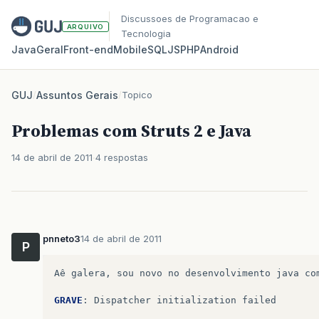
Discussoes de Programacao e
ARQUIVO
Tecnologia
Java
Geral
Front‑end
Mobile
SQL
JS
PHP
Android
GUJ
/
Assuntos Gerais
/
Topico
Problemas com Struts 2 e Java
14 de abril de 2011
4 respostas
pnneto3
14 de abril de 2011
P
Aê
galera
,
sou
novo
no
desenvolvimento
java
co
GRAVE
:
Dispatcher
initialization
failed