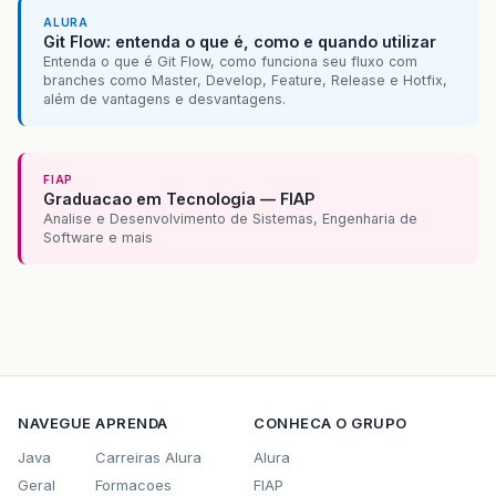
Caused
by
:
Unable
to
load
configuration
.
-
[
un
ALURA
Git Flow: entenda o que é, como e quando utilizar
at
com
.
opensymphony
.
xwork2
.
config
.
Configuratio
Entenda o que é Git Flow, como funciona seu fluxo com
branches como Master, Develop, Feature, Release e Hotfix,
at
org
.
apache
.
struts2
.
dispatcher
.
Dispatcher
.
in
além de vantagens e desvantagens.
at
org
.
apache
.
struts2
.
dispatcher
.
Dispatcher
.
in
FIAP
…
20
more
Graduacao em Tecnologia — FIAP
Analise e Desenvolvimento de Sistemas, Engenharia de
Caused
by
:
The
Result
type
[
'
redirectAction
]
w
Software e mais
at
org
.
apache
.
struts2
.
convention
.
DefaultResult
at
org
.
apache
.
struts2
.
convention
.
DefaultResult
at
org
.
apache
.
struts2
.
convention
.
DefaultResult
at
org
.
apache
.
struts2
.
convention
.
PackageBasedA
NAVEGUE
APRENDA
CONHECA O GRUPO
at
org
.
apache
.
struts2
.
convention
.
PackageBasedA
Java
Carreiras Alura
Alura
at
org
.
apache
.
struts2
.
convention
.
PackageBasedA
Geral
Formacoes
FIAP