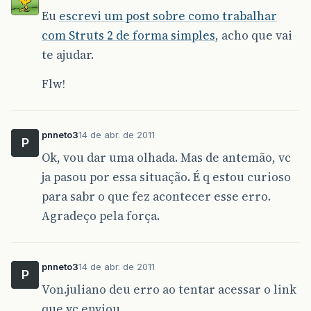
Eu
escrevi um post sobre como trabalhar
Caused
by
:
The
Result
type
[
'
redirectAction
]
w
com Struts 2 de forma simples
, acho que vai
at
org
.
apache
.
struts2
.
convention
.
DefaultResult
te ajudar.
at
org
.
apache
.
struts2
.
convention
.
DefaultResult
Flw!
at
org
.
apache
.
struts2
.
convention
.
DefaultResult
at
org
.
apache
.
struts2
.
convention
.
PackageBasedA
pnneto3
14 de abr. de 2011
P
at
org
.
apache
.
struts2
.
convention
.
PackageBasedA
Ok, vou dar uma olhada. Mas de antemão, vc
ja pasou por essa situação. É q estou curioso
at
org
.
apache
.
struts2
.
convention
.
PackageBasedA
para sabr o que fez acontecer esse erro.
at
org
.
apache
.
struts2
.
convention
.
ClasspathPack
Agradeço pela força.
at
com
.
opensymphony
.
xwork2
.
config
.
impl
.
Default
at
com
.
opensymphony
.
xwork2
.
config
.
Configuratio
pnneto3
14 de abr. de 2011
P
…
22
more
Von.juliano deu erro ao tentar acessar o link
que vc enviou.
14
/
04
/
2011
08
:
36
:
11
org
.
apache
.
catalina
.
core
.
S