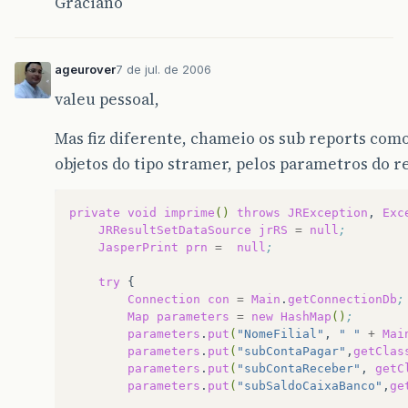
Graciano
ageurover
7 de jul. de 2006
valeu pessoal,
Mas fiz diferente, chameio os sub reports co
objetos do tipo stramer, pelos parametros do re
private
void
imprime
()
throws
JRException
,
Exc
JRResultSetDataSource
jrRS
=
null
;
JasperPrint
prn
=
null
;
try
Connection
con
=
Main
.
getConnectionDb
;
Map
parameters
=
new
HashMap
()
;
parameters
.
put
(
"NomeFilial"
,
" "
+
Mai
parameters
.
put
(
"subContaPagar"
,
getClas
parameters
.
put
(
"subContaReceber"
,
getC
parameters
.
put
(
"subSaldoCaixaBanco"
,
ge