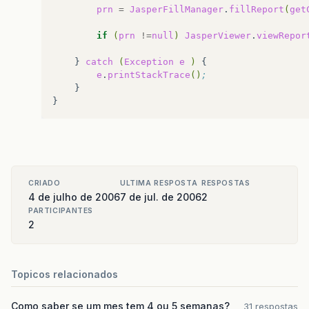
prn
=
JasperFillManager
.
fillReport
(
get
if
(
prn
!=
null
)
JasperViewer
.
viewRepor
}
catch
(
Exception
e
)
e
.
printStackTrace
()
;
}

CRIADO
ULTIMA RESPOSTA
RESPOSTAS
4 de julho de 2006
7 de jul. de 2006
2
PARTICIPANTES
2
Topicos relacionados
Como saber se um mes tem 4 ou 5 semanas?
31 respostas