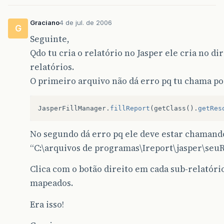
Graciano
4 de jul. de 2006
G
Seguinte,
Qdo tu cria o relatório no Jasper ele cria no di
relatórios.
O primeiro arquivo não dá erro pq tu chama po
JasperFillManager
.
fillReport
(
getClass
().
getRes
No segundo dá erro pq ele deve estar chamand
“C:\arquivos de programas\Ireport\jasper\seuR
Clica com o botão direito em cada sub-relatório
mapeados.
Era isso!