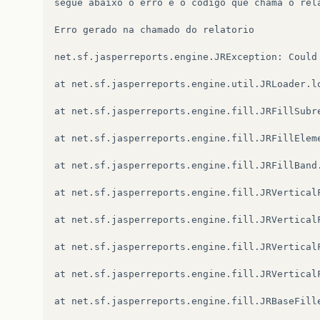
segue
abaixo
o
erro
e
o
codigo
que
chama
o
rel
Erro
gerado
na
chamado
do
relatorio

net.sf.jasperreports.engine.JRException:
Could
at
net.sf.jasperreports.engine.util.JRLoader.lo
at
net.sf.jasperreports.engine.fill.JRFillSubre
at
net.sf.jasperreports.engine.fill.JRFillElem
at
net.sf.jasperreports.engine.fill.JRFillBand.
at
net.sf.jasperreports.engine.fill.JRVertical
at
net.sf.jasperreports.engine.fill.JRVerticalF
at
net.sf.jasperreports.engine.fill.JRVertical
at
net.sf.jasperreports.engine.fill.JRVerticalF
at
net.sf.jasperreports.engine.fill.JRBaseFille