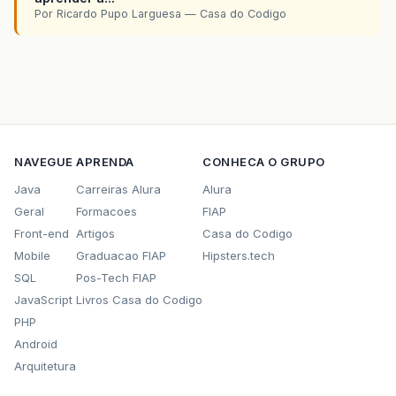
Por Ricardo Pupo Larguesa — Casa do Codigo
NAVEGUE
APRENDA
CONHECA O GRUPO
Java
Carreiras Alura
Alura
Geral
Formacoes
FIAP
Front-end
Artigos
Casa do Codigo
Mobile
Graduacao FIAP
Hipsters.tech
SQL
Pos-Tech FIAP
JavaScript
Livros Casa do Codigo
PHP
Android
Arquitetura