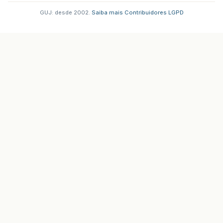
GUJ: desde 2002.
·
Saiba mais
·
Contribuidores
·
LGPD