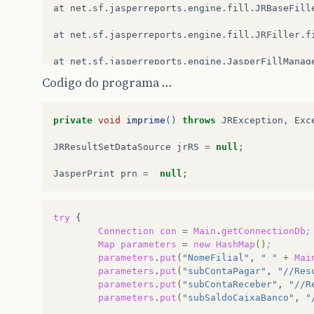
at
net.sf.jasperreports.engine.fill.JRBaseFille
at
net.sf.jasperreports.engine.fill.JRFiller.fi
at
net.sf.jasperreports.engine.JasperFillManage
Codigo do programa …
at
private
void
imprime
()
throws
JRException
,
Exc
JRResultSetDataSource
jrRS
=
null
;
JasperPrint
prn
=
null
;
try
Connection
con
=
Main
.
getConnectionDb
;
Map
parameters
=
new
HashMap
()
;
parameters
.
put
(
"NomeFilial"
,
" "
+
Mai
parameters
.
put
(
"subContaPagar"
,
"//Res
parameters
.
put
(
"subContaReceber"
,
"//R
parameters
.
put
(
"subSaldoCaixaBanco"
,
"