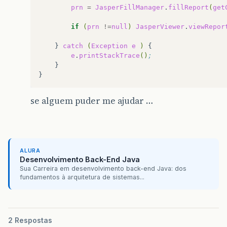
prn
=
JasperFillManager
.
fillReport
(
get
if
(
prn
!=
null
)
JasperViewer
.
viewRepor
}
catch
(
Exception
e
)
e
.
printStackTrace
()
;
}

se alguem puder me ajudar …
ALURA
Desenvolvimento Back-End Java
Sua Carreira em desenvolvimento back-end Java: dos
fundamentos à arquitetura de sistemas...
2 Respostas