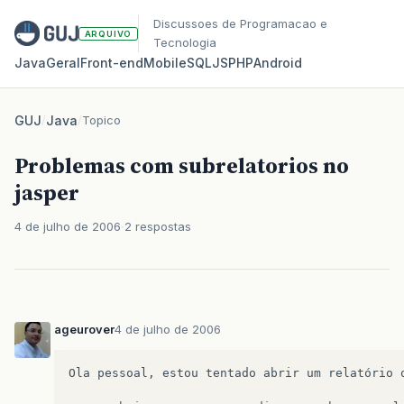
Discussoes de Programacao e
ARQUIVO
Tecnologia
Java
Geral
Front‑end
Mobile
SQL
JS
PHP
Android
GUJ
/
Java
/
Topico
Problemas com subrelatorios no
jasper
4 de julho de 2006
2 respostas
ageurover
4 de julho de 2006
Ola
pessoal,
estou
tentado
abrir
um
relatório