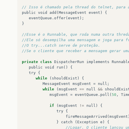
// Isso é chamado pela thread do telnet, para 
public
void
add
(
MessageEvent
event
)
{
eventQueue
.
offer
(
event
);
}
//Esse é o Runnable, que roda numa outra thred
//Ele só desempilha uma mensagem e joga para f
//O try...catch serve de proteção. 
//Se o cliente que receber a mensagem gerar um
private
class
DispatcherRun
implements
Runnabl
public
void
run
()
{
try
{
while
(
shouldExist
)
{
MessageEvent
msgEvent
=
null
;
while
(
msgEvent
==
null
&&
shouldExis
msgEvent
=
eventQueue
.
poll
(
50
,
Tim
if
(
msgEvent
!=
null
)
{
try
{
fireMessageArrived
(
msgEvent
}
catch
(
Exception
e
)
{
//Logar. O cliente lançou u