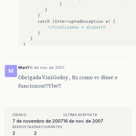
}
}
}
catch
(
InterruptedException
e
)
{
//Finalizamos o dispatch
}
}
}
Mari1
16 de nov. de 2007
M
Obrigada ViniGodoy , fiz como vc disse e
funcionou!!!Vlw!!!
CRIADO
ULTIMA RESPOSTA
7 de novembro de 2007
16 de nov. de 2007
RESPOSTAS
PARTICIPANTES
2
2