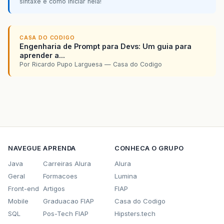
sintaxe e como iniciar nela!
CASA DO CODIGO
Engenharia de Prompt para Devs: Um guia para
aprender a...
Por Ricardo Pupo Larguesa — Casa do Codigo
NAVEGUE
APRENDA
CONHECA O GRUPO
Java
Carreiras Alura
Alura
Geral
Formacoes
Lumina
Front-end
Artigos
FIAP
Mobile
Graduacao FIAP
Casa do Codigo
SQL
Pos-Tech FIAP
Hipsters.tech