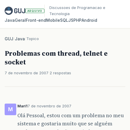
Discussoes de Programacao e
ARQUIVO
Tecnologia
Java
Geral
Front‑end
Mobile
SQL
JS
PHP
Android
GUJ
/
Java
/
Topico
Problemas com thread, telnet e
socket
7 de novembro de 2007
2 respostas
Mari1
7 de novembro de 2007
M
Olá Pessoal, estou com um problema no meu
sistema e gostaria muito que se alguém