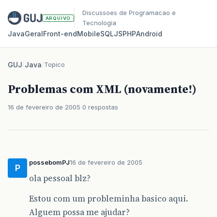
Discussoes de Programacao e
ARQUIVO
Tecnologia
Java
Geral
Front‑end
Mobile
SQL
JS
PHP
Android
GUJ
/
Java
/
Topico
Problemas com XML (novamente!)
16 de fevereiro de 2005
0 respostas
possebomPJ
16 de fevereiro de 2005
P
ola pessoal blz?
Estou com um probleminha basico aqui.
Alguem possa me ajudar?