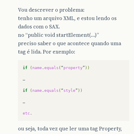
Vou descrever o problema:
tenho um arquivo XML, e estou lendo os
dados com o SAX.
no “public void startElement(…)”
preciso saber o que acontece quando uma
tag é lida. Por exemplo:
if
(
name
.
equals
(
“
property
”
))
…

if
(
name
.
equals
(
“
style
”
))
…

etc
ou seja, toda vez que ler uma tag Property,