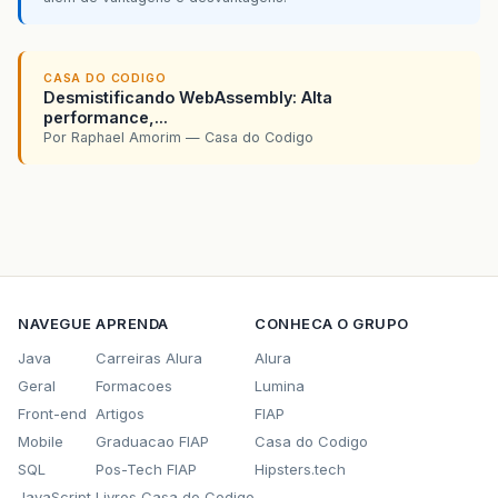
CASA DO CODIGO
Desmistificando WebAssembly: Alta
performance,...
Por Raphael Amorim — Casa do Codigo
NAVEGUE
APRENDA
CONHECA O GRUPO
Java
Carreiras Alura
Alura
Geral
Formacoes
Lumina
Front-end
Artigos
FIAP
Mobile
Graduacao FIAP
Casa do Codigo
SQL
Pos-Tech FIAP
Hipsters.tech
JavaScript
Livros Casa do Codigo