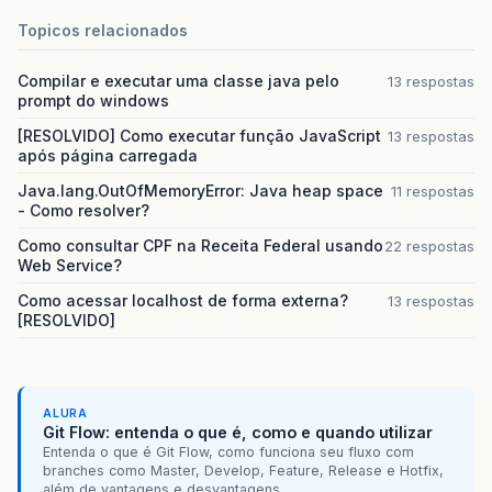
Topicos relacionados
Compilar e executar uma classe java pelo
13 respostas
prompt do windows
[RESOLVIDO] Como executar função JavaScript
13 respostas
após página carregada
Java.lang.OutOfMemoryError: Java heap space
11 respostas
- Como resolver?
Como consultar CPF na Receita Federal usando
22 respostas
Web Service?
Como acessar localhost de forma externa?
13 respostas
[RESOLVIDO]
ALURA
Git Flow: entenda o que é, como e quando utilizar
Entenda o que é Git Flow, como funciona seu fluxo com
branches como Master, Develop, Feature, Release e Hotfix,
além de vantagens e desvantagens.