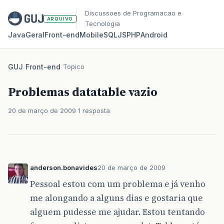
Discussoes de Programacao e
ARQUIVO
Tecnologia
Java
Geral
Front‑end
Mobile
SQL
JS
PHP
Android
GUJ
/
Front-end
/
Topico
Problemas datatable vazio
20 de março de 2009
1 resposta
anderson.bonavides
20 de março de 2009
Pessoal estou com um problema e já venho
me alongando a alguns dias e gostaria que
alguem pudesse me ajudar. Estou tentando