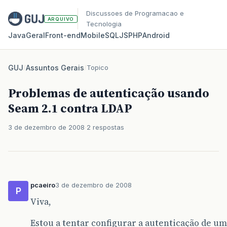
Discussoes de Programacao e
ARQUIVO
Tecnologia
Java
Geral
Front‑end
Mobile
SQL
JS
PHP
Android
GUJ
/
Assuntos Gerais
/
Topico
Problemas de autenticação usando
Seam 2.1 contra LDAP
3 de dezembro de 2008
2 respostas
pcaeiro
3 de dezembro de 2008
P
Viva,
Estou a tentar configurar a autenticação de um