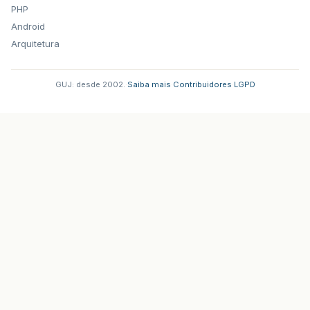
PHP
Android
Arquitetura
GUJ: desde 2002.
·
Saiba mais
·
Contribuidores
·
LGPD