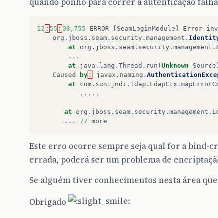
quando ponho para correr a autenticação falha 
12
:
55
:
08
,
755
ERROR
[
SeamLoginModule
]
Error
inv
org
.
jboss
.
seam
.
security
.
management
.
Identit
at
org
.
jboss
.
seam
.
security
.
management
.
...
at
java
.
lang
.
Thread
.
run
(
Unknown
Source
Caused
by
:
javax
.
naming
.
AuthenticationExce
at
com
.
sun
.
jndi
.
ldap
.
LdapCtx
.
mapErrorC
.....
at
org
.
jboss
.
seam
.
security
.
management
.
L
...
77
more
Este erro ocorre sempre seja qual for a bind-cr
errada, poderá ser um problema de encriptação
Se alguém tiver conhecimentos nesta área que
Obrigado