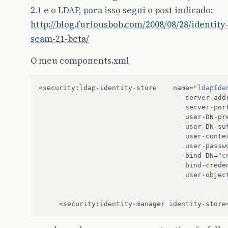
2.1 e o LDAP, para isso segui o post indicado:
http://blog.furiousbob.com/2008/08/28/ident
seam-21-beta/
O meu components.xml
<
security
:
ldap
-
identity
-
store
name
=
"ldapIde
server
-
add
server
-
por
user
-
DN
-
pr
user
-
DN
-
su
user
-
conte
user
-
passw
bind
-
DN
=
"c
bind
-
crede
user
-
objec
<
security
:
identity
-
manager
identity
-
store