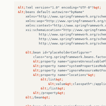
		&lt;url-pattern&gt;/*&lt;/url-pattern&
	&lt;/filter-mapping&gt;
&lt;
?xml
version="1.0"
encoding="UTF-8"?
&gt;
&lt;
beans
xmlns="http://www.springframework.org/sche
xmlns:aop="http://www.springframework.org/
xsi:schemaLocation="http://www.springframe
http://www.springframework.org/sche
http://www.springframework.org/sche
http://www.springframework.org/sche
&lt;
bean
class="org.springframework.beans.facto
&lt;
property
name="ignoreUnresolvableP
&lt;
property
name="systemPropertiesMod
&lt;
property
name="ignoreResourceNotFo
&lt;
property
name="locations"
&gt;
&lt;
list
&gt;
&lt;
value
&gt;
classpath*:/appli
&lt;
/list
&gt;
&lt;
/property
&gt;
&lt;
/bean
&gt;