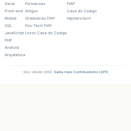
Geral
Formacoes
FIAP
Front-end
Artigos
Casa do Codigo
Mobile
Graduacao FIAP
Hipsters.tech
SQL
Pos-Tech FIAP
JavaScript
Livros Casa do Codigo
PHP
Android
Arquitetura
GUJ: desde 2002.
·
Saiba mais
·
Contribuidores
·
LGPD