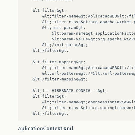
	&lt;filter&gt;
		&lt;filter-name&gt;AplicacaoWEB&lt;/fi
		&lt;filter-class&gt;org.apache.wicket
		&lt;init-param&gt;
			&lt;param-name&gt;applicationFact
			&lt;param-value&gt;org.apache.wi
		&lt;/init-param&gt;
	&lt;/filter&gt;
	&lt;filter-mapping&gt;
		&lt;filter-name&gt;AplicacaoWEB&lt;/fi
		&lt;url-pattern&gt;/*&lt;/url-pattern&
	&lt;/filter-mapping&gt;
	&lt;!-- HIBERNATE CONFIG --&gt;
	&lt;filter&gt;
		&lt;filter-name&gt;opensessioninview&
		&lt;filter-class&gt;org.springframewo
	&lt;/filter&gt;
	&lt;filter-mapping&gt;
aplicationContext.xml
		&lt;filter-name&gt;opensessioninview&