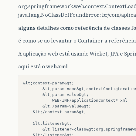
org.springframework.web.context.ContextLoa
java.lang.NoClassDefFoundError: br/com/aplic
alguns detalhes como referência de classes fo
é como se ao levantar o Container a referência 
A aplicação web está usando Wicket, JPA e Spri
aqui está
o web.xml
&lt;context-param&gt;
		&lt;param-name&gt;contextConfigLocati
		&lt;param-value&gt;
			WEB-INF/applicationContext*.xml
		&lt;/param-value&gt;
	&lt;/context-param&gt;
	&lt;listener&gt;
		&lt;listener-class&gt;org.springframe
	&lt;/listener&gt;