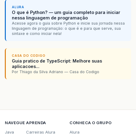
&lt;
property
name="database"
&gt;
ALURA
&lt;
value
&gt;
${
jdbc
.
databaseType
}
&
O que é Python? — um guia completo para iniciar
&lt;
/property
&gt;
nessa linguagem de programação
&lt;
property
name="showSql"
&gt;
Acesse agora o guia sobre Python e inicie sua jornada nessa
&lt;
value
&gt;
${
jdbc
.
showSql
}
&lt;
/v
linguagem de programação: o que é e para que serve, sua
sintaxe e como iniciar nela!
&lt;
/property
&gt;
&lt;
/bean
&gt;
&lt;
tx:annotation-driven
transaction-manag
CASA DO CODIGO
Guia pratico de TypeScript: Melhore suas
&lt;
context:component-scan
base-package="b
aplicacoes...
Por Thiago da Silva Adriano — Casa do Codigo
&lt;
/beans
&gt;
NAVEGUE
APRENDA
CONHECA O GRUPO
Java
Carreiras Alura
Alura