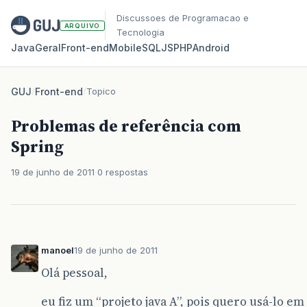
Discussoes de Programacao e
ARQUIVO
Tecnologia
Java
Geral
Front‑end
Mobile
SQL
JS
PHP
Android
GUJ
/
Front-end
/
Topico
Problemas de referência com
Spring
19 de junho de 2011
0 respostas
manoel
19 de junho de 2011
Olá pessoal,
eu fiz um “projeto java A”, pois quero usá-lo e