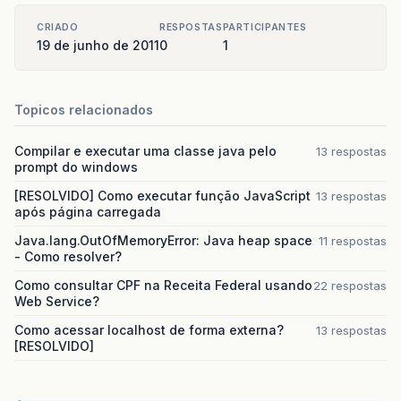
class="org.springframework.orm.jpa.Loc
&lt;
property
name="dataSource"
ref="my
CRIADO
RESPOSTAS
PARTICIPANTES
&lt;
property
name="persistenceUnitName
19 de junho de 2011
0
1
&lt;
property
name="jpaVendorAdapter"
r
&lt;
property
name="jpaProperties"
&gt;
Topicos relacionados
&lt;
props
&gt;
&lt;
prop
key="hibernate.dialec
&lt;
prop
key="hibernate.showSq
Compilar e executar uma classe java pelo
13 respostas
&lt;
prop
key="hibernate.hbm2dd
prompt do windows
&lt;
/props
&gt;
[RESOLVIDO] Como executar função JavaScript
&lt;
/property
&gt;
13 respostas
após página carregada
&lt;
/bean
&gt;
Java.lang.OutOfMemoryError: Java heap space
11 respostas
&lt;
bean
id="transactionManager"
class="or
- Como resolver?
&lt;
property
name="entityManagerFactor
&lt;
property
name="dataSource"
ref="my
Como consultar CPF na Receita Federal usando
22 respostas
&lt;
/bean
&gt;
Web Service?
Como acessar localhost de forma externa?
13 respostas
&lt;
bean
[RESOLVIDO]
class="org.springframework.orm.jpa.ven
&lt;
property
name="databasePlatform"
&g
&lt;
value
&gt;
${
hibernate
.
dialect
}
&
&lt;
/property
&gt;