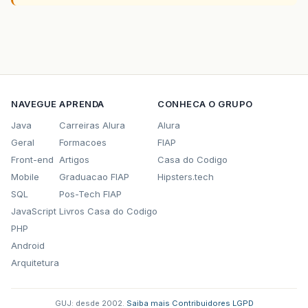
NAVEGUE
APRENDA
CONHECA O GRUPO
Java
Carreiras Alura
Alura
Geral
Formacoes
FIAP
Front-end
Artigos
Casa do Codigo
Mobile
Graduacao FIAP
Hipsters.tech
SQL
Pos-Tech FIAP
JavaScript
Livros Casa do Codigo
PHP
Android
Arquitetura
GUJ: desde 2002.
·
Saiba mais
·
Contribuidores
·
LGPD