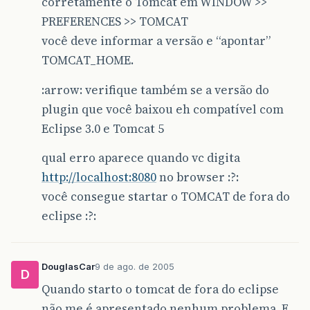
corretamente o Tomcat em WINDOW >>
PREFERENCES >> TOMCAT
você deve informar a versão e “apontar”
TOMCAT_HOME.
:arrow: verifique também se a versão do
plugin que você baixou eh compatível com
Eclipse 3.0 e Tomcat 5
qual erro aparece quando vc digita
http://localhost:8080
no browser :?:
você consegue startar o TOMCAT de fora do
eclipse :?:
DouglasCar
9 de ago. de 2005
D
Quando starto o tomcat de fora do eclipse
não me é apresentado nenhum problema. E