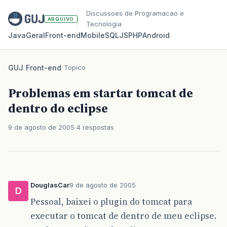
Discussoes de Programacao e
ARQUIVO
Tecnologia
Java
Geral
Front‑end
Mobile
SQL
JS
PHP
Android
GUJ
/
Front-end
/
Topico
Problemas em startar tomcat de
dentro do eclipse
9 de agosto de 2005
4 respostas
DouglasCar
9 de agosto de 2005
D
Pessoal, baixei o plugin do tomcat para
executar o tomcat de dentro de meu eclipse.