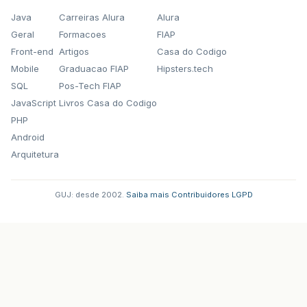
Java
Carreiras Alura
Alura
Geral
Formacoes
FIAP
Front-end
Artigos
Casa do Codigo
Mobile
Graduacao FIAP
Hipsters.tech
SQL
Pos-Tech FIAP
JavaScript
Livros Casa do Codigo
PHP
Android
Arquitetura
GUJ: desde 2002.
·
Saiba mais
·
Contribuidores
·
LGPD