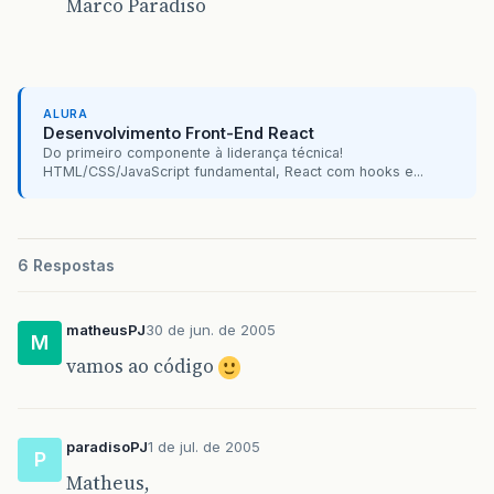
Marco Paradiso
ALURA
Desenvolvimento Front-End React
Do primeiro componente à liderança técnica!
HTML/CSS/JavaScript fundamental, React com hooks e...
6 Respostas
matheusPJ
30 de jun. de 2005
M
vamos ao código
paradisoPJ
1 de jul. de 2005
P
Matheus,