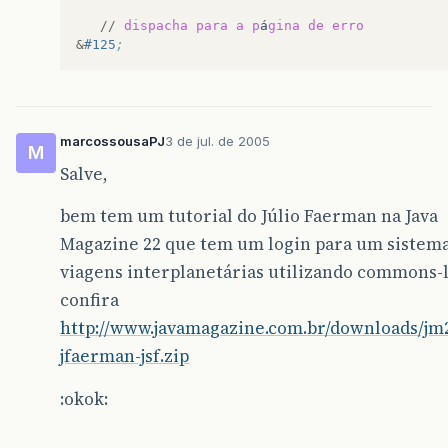
//
dispacha
para
a
p
á
gina
de
erro
&
#125
;
marcossousaPJ
3 de jul. de 2005
M
Salve,
bem tem um tutorial do Júlio Faerman na Java
Magazine 22 que tem um login para um sistem
viagens interplanetárias utilizando commons-
confira
http://www.javamagazine.com.br/downloads/jm
jfaerman-jsf.zip
:okok: