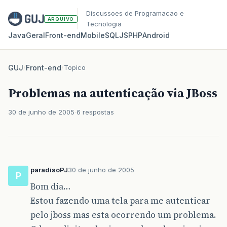
Discussoes de Programacao e
ARQUIVO
Tecnologia
Java
Geral
Front‑end
Mobile
SQL
JS
PHP
Android
GUJ
/
Front-end
/
Topico
Problemas na autenticação via JBoss
30 de junho de 2005
6 respostas
paradisoPJ
30 de junho de 2005
P
Bom dia…
Estou fazendo uma tela para me autenticar
pelo jboss mas esta ocorrendo um problema.