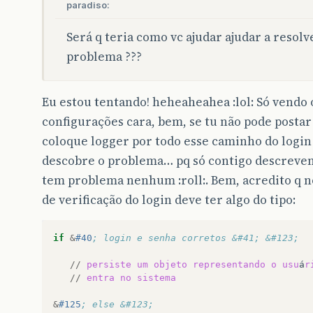
paradiso:
Será q teria como vc ajudar ajudar a resolv
problema ???
Eu estou tentando! heheaheahea :lol: Só vendo 
configurações cara, bem, se tu não pode postar
coloque logger por todo esse caminho do login 
descobre o problema… pq só contigo descreve
tem problema nenhum :roll:. Bem, acredito q n
de verificação do login deve ter algo do tipo:
if
&
#40
; login e senha corretos &#41; &#123;
//
persiste
um
objeto
representando
o
usu
á
r
//
entra
no
sistema
&
#125
; else &#123;