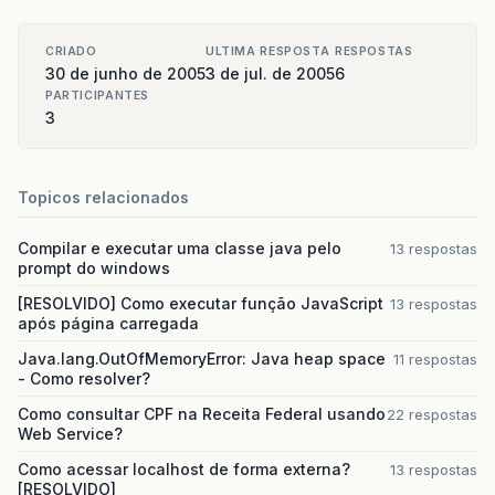
CRIADO
ULTIMA RESPOSTA
RESPOSTAS
30 de junho de 2005
3 de jul. de 2005
6
PARTICIPANTES
3
Topicos relacionados
Compilar e executar uma classe java pelo
13 respostas
prompt do windows
[RESOLVIDO] Como executar função JavaScript
13 respostas
após página carregada
Java.lang.OutOfMemoryError: Java heap space
11 respostas
- Como resolver?
Como consultar CPF na Receita Federal usando
22 respostas
Web Service?
Como acessar localhost de forma externa?
13 respostas
[RESOLVIDO]