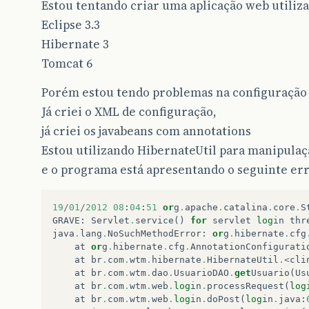
Estou tentando criar uma aplicação web utiliz
Eclipse 3.3
Hibernate 3
Tomcat 6
Porém estou tendo problemas na configuração
Já criei o XML de configuração,
já criei os javabeans com annotations
Estou utilizando HibernateUtil para manipulaç
e o programa está apresentando o seguinte err
19
/
01
/
2012
08
:
04
:
51
or
g
.
apache
.
catalina
.
core
.
S
GRAVE
:
Servlet
.
service
()
for
servlet
log
in
thr
java
.
lang
.
NoSuchMethodError
:
or
g
.
hibernate
.
cfg
at
or
g
.
hibernate
.
cfg
.
AnnotationConfigurati
at
br
.
com
.
wtm
.
hibernate
.
HibernateUtil
.
<
cli
at
br
.
com
.
wtm
.
dao
.
UsuarioDAO
.
get
Usuario
(
Us
at
br
.
com
.
wtm
.
web
.
log
in
.
processRequest
(
log
at
br
.
com
.
wtm
.
web
.
log
in
.
doPost
(
log
in
.
java
: