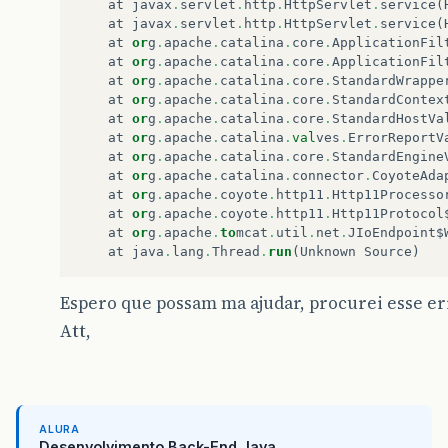
at
javax
.
servlet
.
http
.
HttpServlet
.
service
(
at
javax
.
servlet
.
http
.
HttpServlet
.
service
(
at
or
g
.
apache
.
catalina
.
core
.
ApplicationFil
at
or
g
.
apache
.
catalina
.
core
.
ApplicationFil
at
or
g
.
apache
.
catalina
.
core
.
StandardWrappe
at
or
g
.
apache
.
catalina
.
core
.
StandardContex
at
or
g
.
apache
.
catalina
.
core
.
StandardHostVa
at
or
g
.
apache
.
catalina
.
val
ves
.
ErrorReportV
at
or
g
.
apache
.
catalina
.
core
.
StandardEngine
at
or
g
.
apache
.
catalina
.
connector
.
CoyoteAda
at
or
g
.
apache
.
coyote
.
http11
.
Http11Processo
at
or
g
.
apache
.
coyote
.
http11
.
Http11Protocol
at
or
g
.
apache
.
to
mcat
.
util
.
net
.
JIoEndpoint$
at
java
.
lang
.
Thread
.
run
(
Unknown
Source
)
Espero que possam ma ajudar, procurei esse er
Att,
ALURA
Desenvolvimento Back-End Java