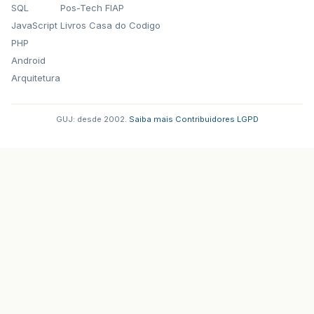
SQL
Pos-Tech FIAP
JavaScript
Livros Casa do Codigo
PHP
Android
Arquitetura
GUJ: desde 2002.
·
Saiba mais
·
Contribuidores
·
LGPD