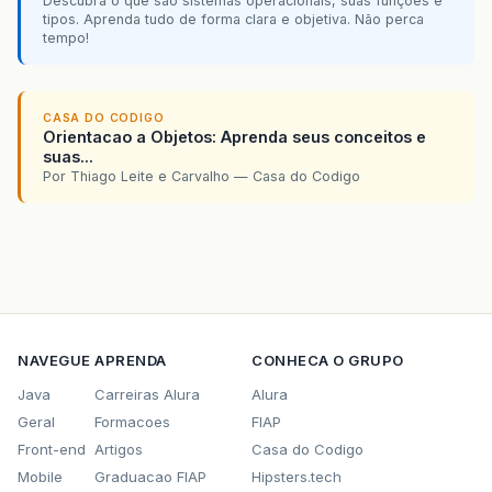
Descubra o que são sistemas operacionais, suas funções e
tipos. Aprenda tudo de forma clara e objetiva. Não perca
tempo!
CASA DO CODIGO
Orientacao a Objetos: Aprenda seus conceitos e
suas...
Por Thiago Leite e Carvalho — Casa do Codigo
NAVEGUE
APRENDA
CONHECA O GRUPO
Java
Carreiras Alura
Alura
Geral
Formacoes
FIAP
Front-end
Artigos
Casa do Codigo
Mobile
Graduacao FIAP
Hipsters.tech