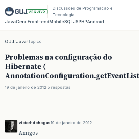
Discussoes de Programacao e
ARQUIVO
Tecnologia
Java
Geral
Front‑end
Mobile
SQL
JS
PHP
Android
GUJ
/
Java
/
Topico
Problemas na configuração do
Hibernate (
AnnotationConfiguration.getEventListe
19 de janeiro de 2012
5 respostas
victorhdchagas
19 de janeiro de 2012
Amigos