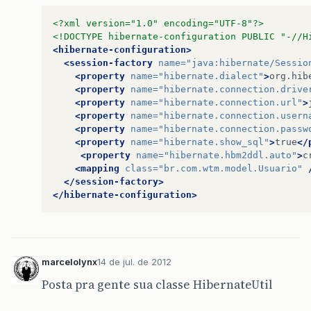
<?xml version="1.0" encoding="UTF-8"?>
<!DOCTYPE hibernate-configuration PUBLIC "-//H
<hibernate-configuration>
<session-factory
name=
"java:hibernate/Sessio
<property
name=
"hibernate.dialect"
>
org.hib
<property
name=
"hibernate.connection.drive
<property
name=
"hibernate.connection.url"
>
<property
name=
"hibernate.connection.usern
<property
name=
"hibernate.connection.passw
<property
name=
"hibernate.show_sql"
>
true
</
<property
name=
"hibernate.hbm2ddl.auto"
>
c
<mapping
class=
"br.com.wtm.model.Usuario"
</session-factory>
</hibernate-configuration>
marcelolynx
14 de jul. de 2012
Posta pra gente sua classe HibernateUtil