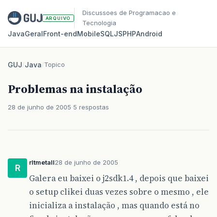
Discussoes de Programacao e
ARQUIVO
Tecnologia
Java
Geral
Front‑end
Mobile
SQL
JS
PHP
Android
GUJ
/
Java
/
Topico
Problemas na instalação
28 de junho de 2005
5 respostas
rltmetall
28 de junho de 2005
R
Galera eu baixei o j2sdk1.4 , depois que baixei
o setup clikei duas vezes sobre o mesmo , ele
inicializa a instalação , mas quando está no