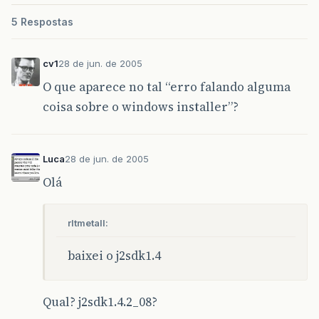
5 Respostas
cv1
28 de jun. de 2005
O que aparece no tal “erro falando alguma
coisa sobre o windows installer”?
Luca
28 de jun. de 2005
Olá
rltmetall:
baixei o j2sdk1.4
Qual? j2sdk1.4.2_08?