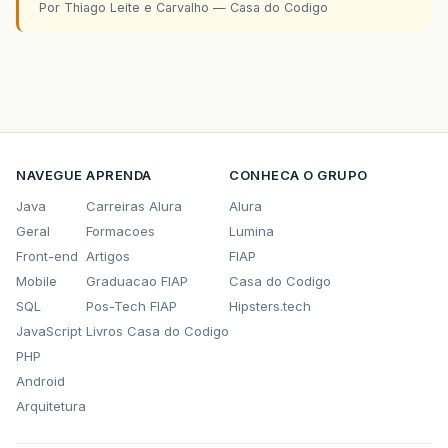
Por Thiago Leite e Carvalho — Casa do Codigo
NAVEGUE
APRENDA
CONHECA O GRUPO
Java
Carreiras Alura
Alura
Geral
Formacoes
Lumina
Front-end
Artigos
FIAP
Mobile
Graduacao FIAP
Casa do Codigo
SQL
Pos-Tech FIAP
Hipsters.tech
JavaScript
Livros Casa do Codigo
PHP
Android
Arquitetura