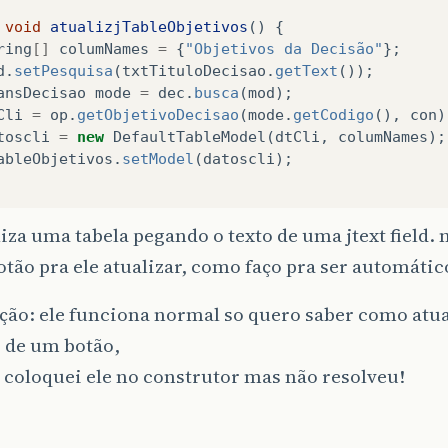
void
atualizjTableObjetivos
()
{
ring
[]
columNames
=
{
"Objetivos da Decisão"
};
d
.
setPesquisa
(
txtTituloDecisao
.
getText
());
ansDecisao
mode
=
dec
.
busca
(
mod
);
Cli
=
op
.
getObjetivoDecisao
(
mode
.
getCodigo
(),
con
)
toscli
=
new
DefaultTableModel
(
dtCli
,
columNames
);
ableObjetivos
.
setModel
(
datoscli
);
liza uma tabela pegando o texto de uma jtext field.
tão pra ele atualizar, como faço pra ser automátic
ção: ele funciona normal so quero saber como atu
 de um botão,
 coloquei ele no construtor mas não resolveu!