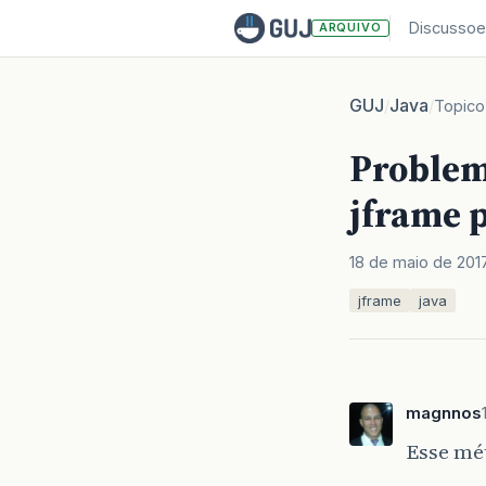
Discussoe
ARQUIVO
GUJ
Java
/
/
Topico
Problem
jframe 
18 de maio de 201
jframe
java
magnnos
Esse mé