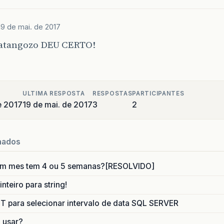
19 de mai. de 2017
atangozo DEU CERTO!
ULTIMA RESPOSTA
RESPOSTAS
PARTICIPANTES
e 2017
19 de mai. de 2017
3
2
nados
um mes tem 4 ou 5 semanas?[RESOLVIDO]
nteiro para string!
para selecionar intervalo de data SQL SERVER
o usar?