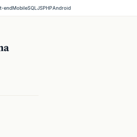
t‑end
Mobile
SQL
JS
PHP
Android
ma