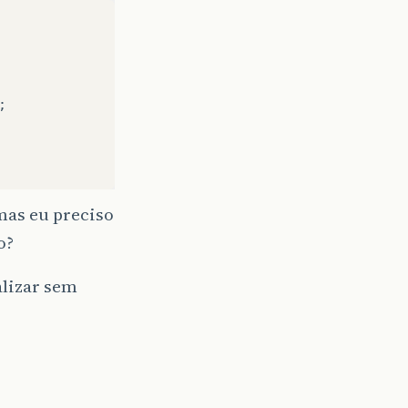
;
 mas eu preciso
o?
alizar sem