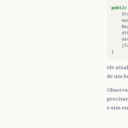
public
St
mo
Be
dt
da
jT
}
ele atua
de um bo
Observa
precisar
e sim eu