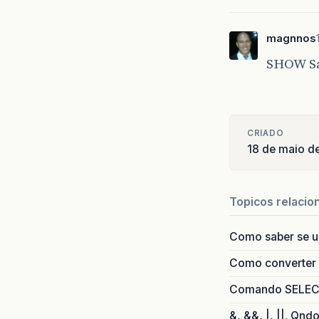
magnnos
SHOW S
CRIADO
18 de maio d
Topicos relacio
Como saber se 
Como converter i
Comando SELECT 
&, &&, |, ||. Qnd