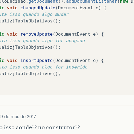
uloDecisao
.
getDocument
().
addDocumentListener
(
new
D
ic
void
changedUpdate
(
DocumentEvent
e
)
{
uta isso quando algo mudar
ualizjTableObjetivos
();
ic
void
removeUpdate
(
DocumentEvent
e
)
{
uta isso quando algo for apagado
ualizjTableObjetivos
();
ic
void
insertUpdate
(
DocumentEvent
e
)
{
uta isso quando algo for inserido
ualizjTableObjetivos
();
19 de mai. de 2017
 isso aonde?? no construtor??