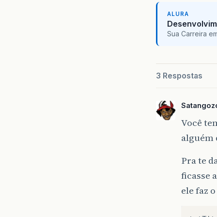
ALURA
Desenvolvim
Sua Carreira e
3 Respostas
Satangoz
Você te
alguém d
Pra te 
ficasse 
ele faz 