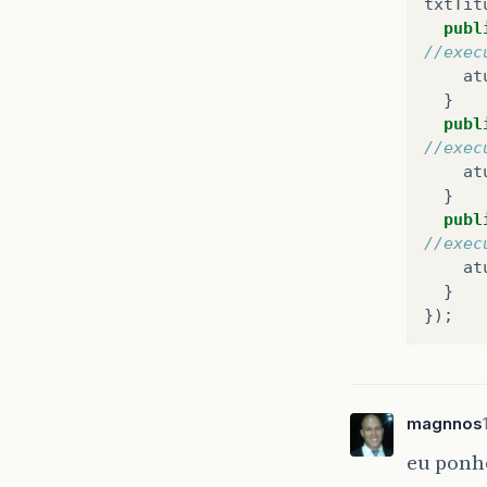
txtTit
publ
//exec
at
}
publ
//exec
at
}
publ
//exec
at
}
});
magnnos
eu ponho