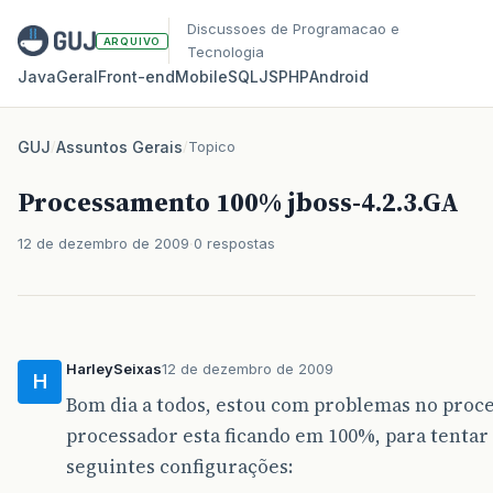
Discussoes de Programacao e
ARQUIVO
Tecnologia
Java
Geral
Front‑end
Mobile
SQL
JS
PHP
Android
GUJ
/
Assuntos Gerais
/
Topico
Processamento 100% jboss-4.2.3.GA
12 de dezembro de 2009
0 respostas
HarleySeixas
12 de dezembro de 2009
H
Bom dia a todos, estou com problemas no proces
processador esta ficando em 100%, para tentar 
seguintes configurações: