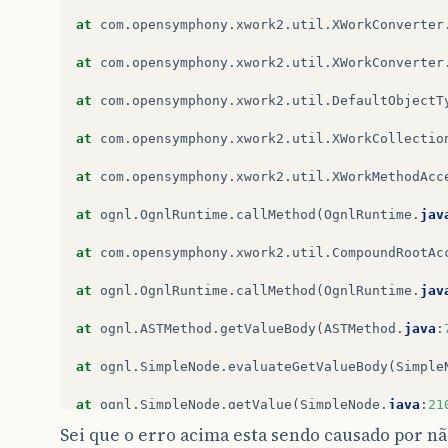
at
com
.
opensymphony
.
xwork2
.
util
.
XWorkConverter
at
com
.
opensymphony
.
xwork2
.
util
.
XWorkConverter
at
com
.
opensymphony
.
xwork2
.
util
.
DefaultObjectT
at
com
.
opensymphony
.
xwork2
.
util
.
XWorkCollectio
at
com
.
opensymphony
.
xwork2
.
util
.
XWorkMethodAcc
at
ognl
.
OgnlRuntime
.
callMethod
(
OgnlRuntime
.
jav
at
com
.
opensymphony
.
xwork2
.
util
.
CompoundRootAc
at
ognl
.
OgnlRuntime
.
callMethod
(
OgnlRuntime
.
jav
at
ognl
.
ASTMethod
.
getValueBody
(
ASTMethod
.
java
:
at
ognl
.
SimpleNode
.
evaluateGetValueBody
(
Simple
at
ognl
.
SimpleNode
.
getValue
(
SimpleNode
.
java
:
21
Sei que o erro acima esta sendo causado por n
at
ognl
.
ASTChain
.
setValueBody
(
ASTChain
.
java
:
16