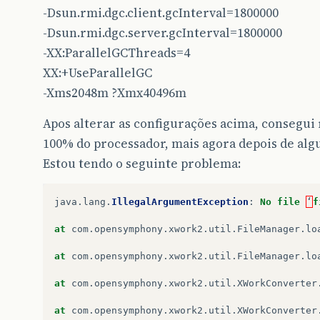
-Dsun.rmi.dgc.client.gcInterval=1800000
-Dsun.rmi.dgc.server.gcInterval=1800000
-XX:ParallelGCThreads=4
XX:+UseParallelGC
-Xms2048m ?Xmx40496m
Apos alterar as configurações acima, consegui 
100% do processador, mais agora depois de al
Estou tendo o seguinte problema:
java
.
lang
.
IllegalArgumentException
:
No
file
‘
f
at
com
.
opensymphony
.
xwork2
.
util
.
FileManager
.
lo
at
com
.
opensymphony
.
xwork2
.
util
.
FileManager
.
lo
at
com
.
opensymphony
.
xwork2
.
util
.
XWorkConverter
at
com
.
opensymphony
.
xwork2
.
util
.
XWorkConverter