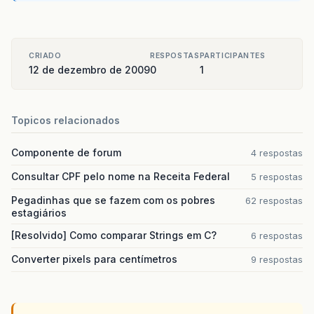
at
com
.
opensymphony
.
xwork2
.
util
.
profiling
.
Util
at
com
.
opensymphony
.
xwork2
.
DefaultActionInvoca
at
org
.
apache
.
struts2
.
interceptor
.
CheckboxInte
CRIADO
RESPOSTAS
PARTICIPANTES
12 de dezembro de 2009
0
1
at
com
.
opensymphony
.
xwork2
.
DefaultActionInvoca
at
com
.
opensymphony
.
xwork2
.
DefaultActionInvoca
Topicos relacionados
at
com
.
opensymphony
.
xwork2
.
util
.
profiling
.
Util
Componente de forum
4 respostas
at
com
.
opensymphony
.
xwork2
.
DefaultActionInvoca
Consultar CPF pelo nome na Receita Federal
5 respostas
at
org
.
apache
.
struts2
.
interceptor
.
CreateSessio
Pegadinhas que se fazem com os pobres
62 respostas
estagiários
at
com
.
opensymphony
.
xwork2
.
DefaultActionInvoca
[Resolvido] Como comparar Strings em C?
6 respostas
at
com
.
opensymphony
.
xwork2
.
DefaultActionInvoca
Converter pixels para centímetros
9 respostas
at
com
.
opensymphony
.
xwork2
.
util
.
profiling
.
Util
at
com
.
opensymphony
.
xwork2
.
DefaultActionInvoca