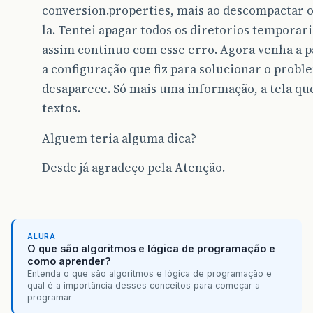
conversion.properties, mais ao descompactar o 
at
ognl
.
SimpleNode
.
evaluateSetValueBody
(
Simple
la. Tentei apagar todos os diretorios temporar
assim continuo com esse erro. Agora venha a 
at
ognl
.
SimpleNode
.
setValue
(
SimpleNode
.
java
:
24
a configuração que fiz para solucionar o probl
at
ognl
.
Ognl
.
setValue
(
Ognl
.
java
:
476
)
desaparece. Só mais uma informação, a tela que
at
com
.
opensymphony
.
xwork2
.
util
.
OgnlUtil
.
setVa
textos.
at
com
.
opensymphony
.
xwork2
.
util
.
OgnlValueStack
Alguem teria alguma dica?
at
com
.
opensymphony
.
xwork2
.
util
.
OgnlValueStack
Desde já agradeço pela Atenção.
at
com
.
opensymphony
.
xwork2
.
interceptor
.
Paramet
at
com
.
opensymphony
.
xwork2
.
interceptor
.
Paramet
at
com
.
opensymphony
.
xwork2
.
interceptor
.
MethodF
ALURA
O que são algoritmos e lógica de programação e
como aprender?
at
com
.
opensymphony
.
xwork2
.
DefaultActionInvoca
Entenda o que são algoritmos e lógica de programação e
qual é a importância desses conceitos para começar a
at
com
.
opensymphony
.
xwork2
.
DefaultActionInvoca
programar