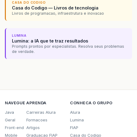
CASA DO CODIGO
at
org
.
apache
.
struts2
.
impl
.
StrutsActionProxy
.
e
Casa do Codigo — Livros de tecnologia
Livros de programacao, infraestrutura e inovacao
at
org
.
apache
.
struts2
.
dispatcher
.
Dispatcher
.
se
at
org
.
apache
.
struts2
.
dispatcher
.
FilterDispatc
LUMINA
at
org
.
apache
.
catalina
.
core
.
ApplicationFilterC
Lumina: a IA que te traz resultados
Prompts prontos por especialistas. Resolva seus problemas
at
org
.
apache
.
catalina
.
core
.
ApplicationFilterC
de verdade.
at
org
.
apache
.
struts2
.
dispatcher
.
ActionContext
at
org
.
apache
.
catalina
.
core
.
ApplicationFilterC
at
org
.
apache
.
catalina
.
core
.
ApplicationFilterC
at
org
.
displaytag
.
filter
.
ResponseOverrideFilte
NAVEGUE
APRENDA
CONHECA O GRUPO
at
org
.
apache
.
catalina
.
core
.
ApplicationFilterC
Java
Carreiras Alura
Alura
at
org
.
apache
.
catalina
.
core
.
ApplicationFilterC
Geral
Formacoes
Lumina
Front-end
Artigos
FIAP
at
org
.
jboss
.
web
.
tomcat
.
filters
.
ReplyHeaderFil
Mobile
Graduacao FIAP
Casa do Codigo