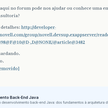
aqui no forum pode nos ajudar ou conhece uma em
sultoria?
 detalhes:
http://developer-
novell.com/group/novell.devsup.exappserver/rea
498@F@10@D-,D@NONE/@article@3482
uardando.
o.
removido]
ento Back-End Java
m desenvolvimento back-end Java: dos fundamentos à arquitetura de