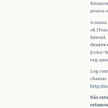
Estamos
pessoa 
A nossa 
ok (TomC
Extend.
Ocorre 
[color=
org.apac
Log comp
chamar 
http://
Não est
estamos