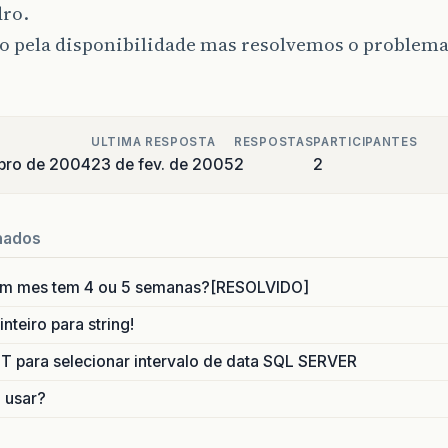
dro.
o pela disponibilidade mas resolvemos o problema
ULTIMA RESPOSTA
RESPOSTAS
PARTICIPANTES
bro de 2004
23 de fev. de 2005
2
2
nados
um mes tem 4 ou 5 semanas?[RESOLVIDO]
nteiro para string!
para selecionar intervalo de data SQL SERVER
o usar?