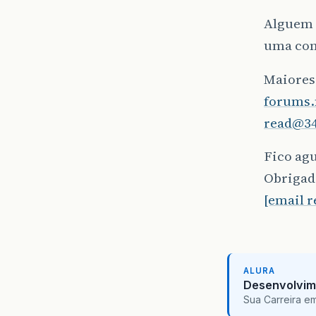
Alguem 
uma con
Maiores
forums.
read@3
Fico ag
Obrigad
[email 
ALURA
Desenvolvim
Sua Carreira e