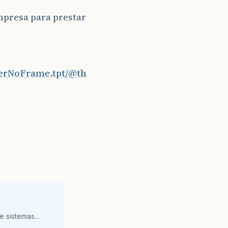
presa para prestar
derNoFrame.tpt/@th
 sistemas...