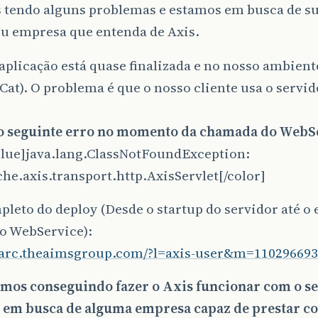
 tendo alguns problemas e estamos em busca de s
ou empresa que entenda de Axis.
aplicação está quase finalizada e no nosso ambiente
at). O problema é que o nosso cliente usa o servido
o seguinte erro no momento da chamada do WebS
blue]java.lang.ClassNotFoundException:
he.axis.transport.http.AxisServlet[/color]
leto do deploy (Desde o startup do servidor até o 
o WebService):
marc.theaimsgroup.com/?l=axis-user&m=11029669
amos conseguindo fazer o Axis funcionar com o se
 em busca de alguma empresa capaz de prestar co