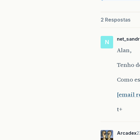
2 Respostas
net_sand
N
Alan,
Tenho de
Como est
[email 
t+
Arcadex
2