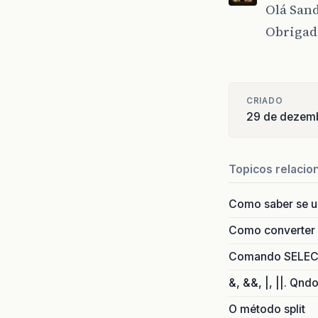
Olá San
Obrigad
CRIADO
29 de dezem
Topicos relacio
Como saber se 
Como converter i
Comando SELECT 
&, &&, |, ||. Qnd
O método split