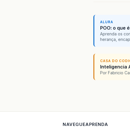
ALURA
POO: o que é
Aprenda os con
herança, encap
CASA DO COD
Inteligencia 
Por Fabricio C
NAVEGUE
APRENDA