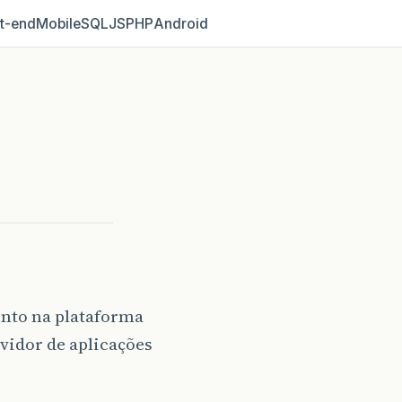
t‑end
Mobile
SQL
JS
PHP
Android
ento na plataforma
rvidor de aplicações