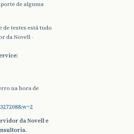
uporte de alguma
 de testes está tudo
r da Novell -
ervice:
erro na hora de
3327208&w=2
rvidor da Novell e
nsultoria.