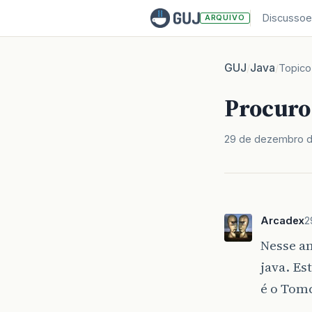
Discussoe
ARQUIVO
GUJ
Java
/
/
Topico
Procuro
29 de dezembro 
Arcadex
2
Nesse an
java. Es
é o Tom