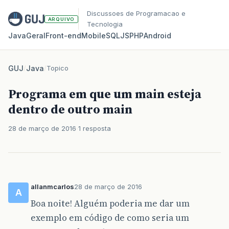
Discussoes de Programacao e
ARQUIVO
Tecnologia
Java
Geral
Front‑end
Mobile
SQL
JS
PHP
Android
GUJ
/
Java
/
Topico
Programa em que um main esteja
dentro de outro main
28 de março de 2016
1 resposta
allanmcarlos
28 de março de 2016
A
Boa noite! Alguém poderia me dar um
exemplo em código de como seria um