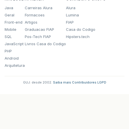
Java
Carreiras Alura
Alura
Geral
Formacoes
Lumina
Front-end
Artigos
FIAP
Mobile
Graduacao FIAP
Casa do Codigo
SQL
Pos-Tech FIAP
Hipsters.tech
JavaScript
Livros Casa do Codigo
PHP
Android
Arquitetura
GUJ: desde 2002.
·
Saiba mais
·
Contribuidores
·
LGPD