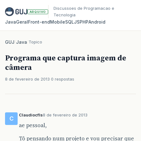
Discussoes de Programacao e
ARQUIVO
Tecnologia
Java
Geral
Front‑end
Mobile
SQL
JS
PHP
Android
GUJ
/
Java
/
Topico
Programa que captura imagem de
câmera
8 de fevereiro de 2013
0 respostas
Claudiocfls
8 de fevereiro de 2013
C
ae pessoal,
Tô pensando num projeto e vou precisar que